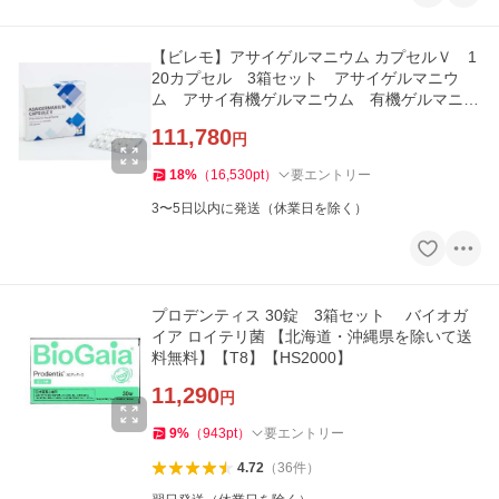
【ビレモ】アサイゲルマニウム カプセルＶ 1
20カプセル 3箱セット アサイゲルマニウ
ム アサイ有機ゲルマニウム 有機ゲルマニウ
ム【T8】【HS35】
111,780
円
18
%
（
16,530
pt
）
要エントリー
3〜5日以内に発送（休業日を除く）
プロデンティス 30錠 3箱セット バイオガ
イア ロイテリ菌 【北海道・沖縄県を除いて送
料無料】【T8】【HS2000】
11,290
円
9
%
（
943
pt
）
要エントリー
4.72
（
36
件
）