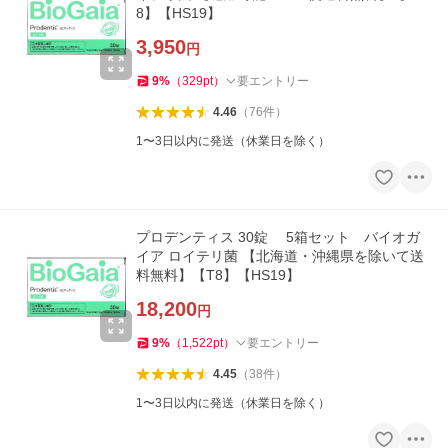
8】【HS19】
3,950
円
9
%
（
329
pt
）
要エントリー
4.46
（
76
件
）
1〜3日以内に発送（休業日を除く）
プロデンティス 30錠 5箱セット バイオガ
イア ロイテリ菌 【北海道・沖縄県を除いて送
料無料】【T8】【HS19】
18,200
円
9
%
（
1,522
pt
）
要エントリー
4.45
（
38
件
）
1〜3日以内に発送（休業日を除く）