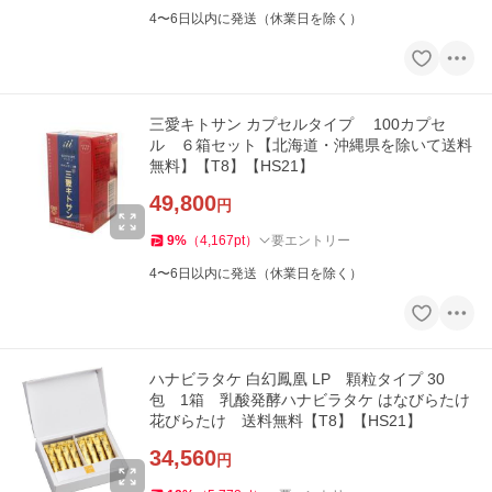
4〜6日以内に発送（休業日を除く）
三愛キトサン カプセルタイプ 100カプセ
ル ６箱セット【北海道・沖縄県を除いて送料
無料】【T8】【HS21】
49,800
円
9
%
（
4,167
pt
）
要エントリー
4〜6日以内に発送（休業日を除く）
ハナビラタケ 白幻鳳凰 LP 顆粒タイプ 30
包 1箱 乳酸発酵ハナビラタケ はなびらたけ
花びらたけ 送料無料【T8】【HS21】
34,560
円