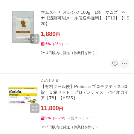
マムズヘナ オレンジ 100g 1袋 マムズ ヘ
ナ【追跡可能メール便送料無料】【T10】【HS
20】
1,880
円
5
%
（
85
pt
）
2〜4日以内に発送（休業日を除く）
DENTISTE'
【有料クール便】Protectis プロテクティス 30
錠 ３箱セット プロデンティス バイオガイ
ア【T8】【HS35】
11,800
円
9
%
（
987
pt
）
要エントリー
3〜5日以内に発送（休業日を除く）