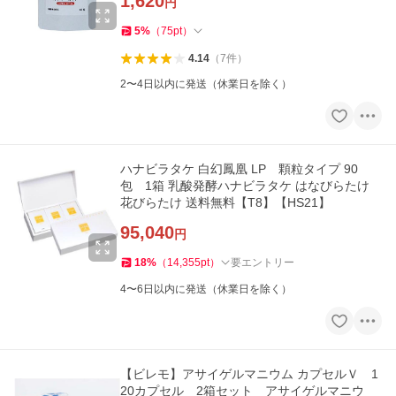
1,620
円
5
%
（
75
pt
）
4.14
（
7
件
）
2〜4日以内に発送（休業日を除く）
ハナビラタケ 白幻鳳凰 LP 顆粒タイプ 90
包 1箱 乳酸発酵ハナビラタケ はなびらたけ
花びらたけ 送料無料【T8】【HS21】
95,040
円
18
%
（
14,355
pt
）
要エントリー
4〜6日以内に発送（休業日を除く）
【ビレモ】アサイゲルマニウム カプセルＶ 1
20カプセル 2箱セット アサイゲルマニウ