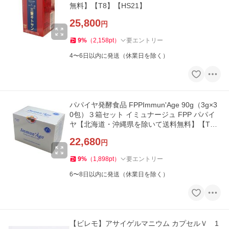
無料】【T8】【HS21】
25,800
円
9
%
（
2,158
pt
）
要エントリー
4〜6日以内に発送（休業日を除く）
パパイヤ発酵食品 FPPImmun'Age 90g（3g×3
0包）３箱セット イミュナージュ FPP パパイ
ヤ【北海道・沖縄県を除いて送料無料】【T
8】【HS22】
22,680
円
9
%
（
1,898
pt
）
要エントリー
6〜8日以内に発送（休業日を除く）
【ビレモ】アサイゲルマニウム カプセルＶ 1