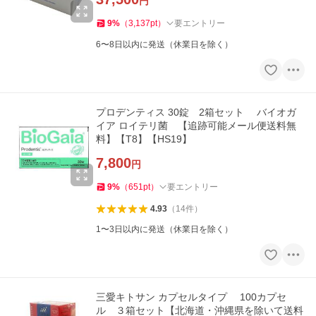
円
9
%
（
3,137
pt
）
要エントリー
6〜8日以内に発送（休業日を除く）
プロデンティス 30錠 2箱セット バイオガ
イア ロイテリ菌 【追跡可能メール便送料無
料】【T8】【HS19】
7,800
円
9
%
（
651
pt
）
要エントリー
4.93
（
14
件
）
1〜3日以内に発送（休業日を除く）
三愛キトサン カプセルタイプ 100カプセ
ル ３箱セット【北海道・沖縄県を除いて送料