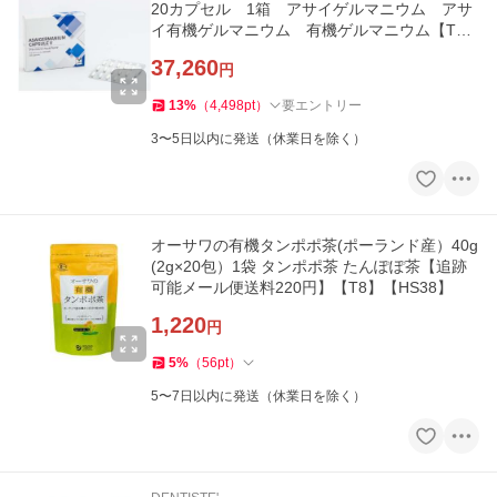
20カプセル 1箱 アサイゲルマニウム アサ
イ有機ゲルマニウム 有機ゲルマニウム【T
8】【HS35】
37,260
円
13
%
（
4,498
pt
）
要エントリー
3〜5日以内に発送（休業日を除く）
オーサワの有機タンポポ茶(ポーランド産）40g
(2g×20包）1袋 タンポポ茶 たんぽぽ茶【追跡
可能メール便送料220円】【T8】【HS38】
1,220
円
5
%
（
56
pt
）
5〜7日以内に発送（休業日を除く）