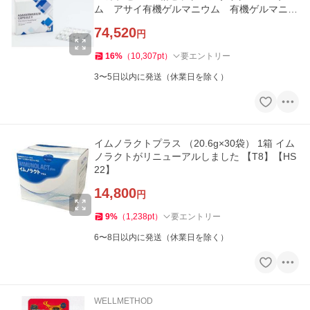
ム アサイ有機ゲルマニウム 有機ゲルマニウ
ム【T8】【HS35】
74,520
円
16
%
（
10,307
pt
）
要エントリー
3〜5日以内に発送（休業日を除く）
イムノラクトプラス （20.6g×30袋） 1箱 イム
ノラクトがリニューアルしました 【T8】【HS
22】
14,800
円
9
%
（
1,238
pt
）
要エントリー
6〜8日以内に発送（休業日を除く）
WELLMETHOD