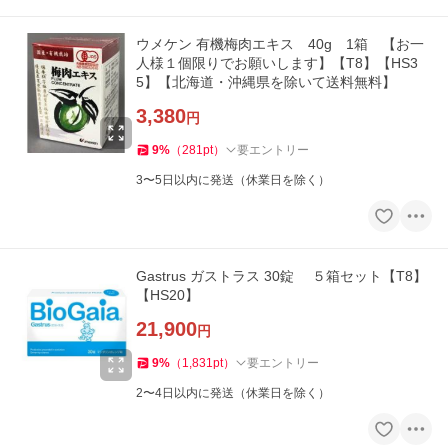
ウメケン 有機梅肉エキス 40g 1箱 【お一
人様１個限りでお願いします】【T8】【HS3
5】【北海道・沖縄県を除いて送料無料】
3,380
円
9
%
（
281
pt
）
要エントリー
3〜5日以内に発送（休業日を除く）
Gastrus ガストラス 30錠 ５箱セット【T8】
【HS20】
21,900
円
9
%
（
1,831
pt
）
要エントリー
2〜4日以内に発送（休業日を除く）