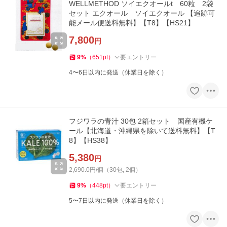
WELLMETHOD ソイエクオールt 60粒 2袋
セット エクオール ソイエクオール 【追跡可
能メール便送料無料】【T8】【HS21】
7,800
円
9
%
（
651
pt
）
要エントリー
4〜6日以内に発送（休業日を除く）
フジワラの青汁 30包 2箱セット 国産有機ケ
ール【北海道・沖縄県を除いて送料無料】【T
8】【HS38】
5,380
円
2,690.0円/個（30包, 2個）
9
%
（
448
pt
）
要エントリー
5〜7日以内に発送（休業日を除く）