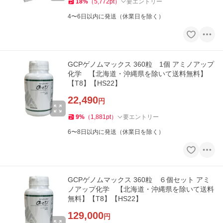
18
%
（
5,772
pt
）
要エントリー
4〜6日以内に発送（休業日を除く）
GCPゲノムマックス 360粒 1個 アミノアップ
化学 【北海道・沖縄県を除いて送料無料】
【T8】【HS22】
22,490
円
9
%
（
1,881
pt
）
要エントリー
6〜8日以内に発送（休業日を除く）
GCPゲノムマックス 360粒 ６個セット アミ
ノアップ化学 【北海道・沖縄県を除いて送料
無料】【T8】【HS22】
129,000
円