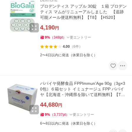
DENTISTE'
プロデンティス アップル 30錠 １箱 プロデン
ティス マムがリニューアルしました 【追跡
可能メール便送料無料】【T8】【HS20】
4,190
円
9
%
（
348
pt
）
要エントリー
4.00
（
6
件
）
2〜4日以内に発送（休業日を除く）
パパイヤ発酵食品 FPPImmun'Age 90g（3g×3
0包）６箱セット イミュナージュ FPP パパイ
ヤ【北海道・沖縄県を除いて送料無料】【T
8】【HS22】
44,680
円
9
%
（
3,737
pt
）
要エントリー
6〜8日以内に発送（休業日を除く）