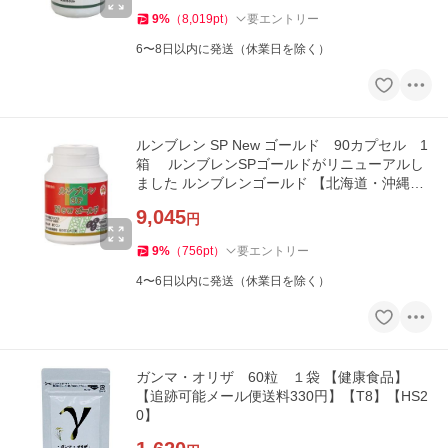
9
%
（
8,019
pt
）
要エントリー
6〜8日以内に発送（休業日を除く）
ルンブレン SP New ゴールド 90カプセル 1
箱 ルンブレンSPゴールドがリニューアルし
ました ルンブレンゴールド 【北海道・沖縄県
を除いて送料無料】
9,045
円
9
%
（
756
pt
）
要エントリー
4〜6日以内に発送（休業日を除く）
ガンマ・オリザ 60粒 １袋 【健康食品】
【追跡可能メール便送料330円】【T8】【HS2
0】