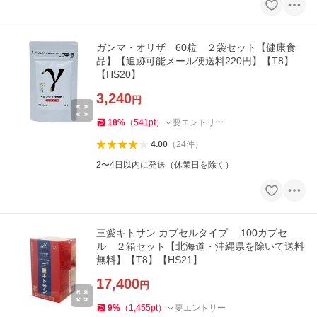
ガンマ・オリザ 60粒 ２袋セット【健康食
品】【追跡可能メール便送料220円】【T8】
【HS20】
3,240
円
18
%
（
541
pt
）
要エントリー
4.00
（
24
件
）
2〜4日以内に発送（休業日を除く）
三愛キトサン カプセルタイプ 100カプセ
ル ２箱セット【北海道・沖縄県を除いて送料
無料】【T8】【HS21】
17,400
円
9
%
（
1,455
pt
）
要エントリー