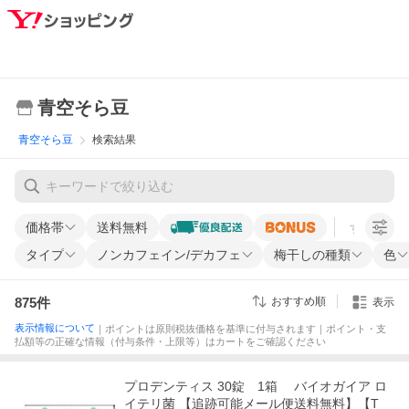
青空そら豆
青空そら豆
検索結果
価格帯
送料無料
すべての条
タイプ
ノンカフェイン/デカフェ
梅干しの種類
色
875
件
おすすめ順
表示
表示情報について
｜ポイントは原則税抜価格を基準に付与されます｜ポイント・支
払額等の正確な情報（付与条件・上限等）はカートをご確認ください
プロデンティス 30錠 1箱 バイオガイア ロ
イテリ菌 【追跡可能メール便送料無料】【T