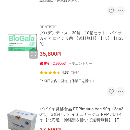
翌日発送（休業日を除く）
DENTISTE'
プロデンティス 30錠 10箱セット バイオ
ガイア ロイテリ菌 【送料無料】【T8】【HS3
9】
35,800
円
9
%
（
2,995
pt
）
要エントリー
4.67
（
3
件
）
2〜3日以内に発送（休業日を除く）
パパイヤ発酵食品 FPPImmun'Age 90g（3g×3
0包）５箱セット イミュナージュ FPP パパイ
ヤ【北海道・沖縄県を除いて送料無料】【T
8】【HS22】
37,500