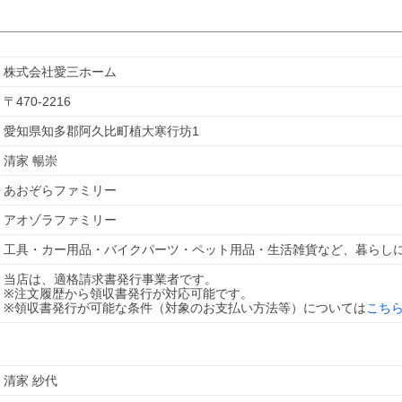
株式会社愛三ホーム
〒
470-2216
愛知県知多郡阿久比町植大寒行坊1
清家 暢崇
あおぞらファミリー
アオゾラファミリー
工具・カー用品・バイクパーツ・ペット用品・生活雑貨など、暮らし
当店は、適格請求書発行事業者です。
※注文履歴から領収書発行が対応可能です。
※領収書発行が可能な条件（対象のお支払い方法等）については
こち
清家 紗代