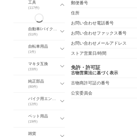
工具
郵便番号
(
117
件)
住所
お問い合わせ電話番号
自動車/バイク用品
お問い合わせファックス番号
(
51
件)
お問い合わせメールアドレス
自転車用品
(
1
件)
ストア営業日/時間
マキタ互換
免許・許可証
(
33
件)
古物営業法に基づく表示
純正部品
古物商許可証の番号
(
80
件)
公安委員会
バイク用エンジンオイル
(
12
件)
ペット用品
(
19
件)
雑貨