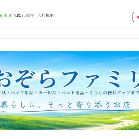
会社概要
4.81
（
583
件
）