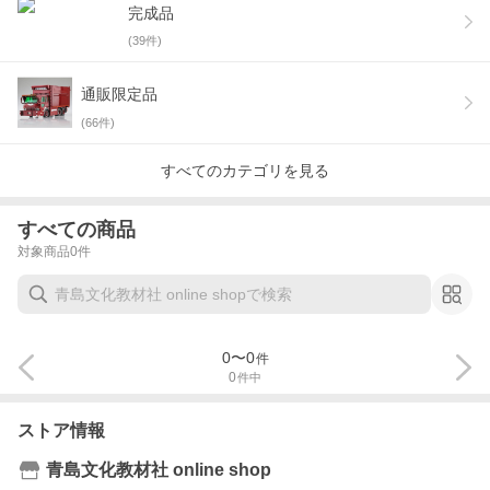
完成品
(
39
件)
通販限定品
(
66
件)
すべてのカテゴリを見る
すべての商品
対象商品
0
件
0
〜
0
件
0
件中
ストア情報
青島文化教材社 online shop