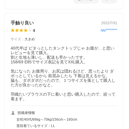
手触り良い
2022/7/31
4
ryu********
サイズ
：
大きめ
40代半ば ピタっとしたタンクトップじゃ お腹が…と思い 
レビューを見て購入。

割と生地も薄いし、配送も早かったです。

158/69 E85でサイズ表記を見てXXL購入。

気になった お腹周り、お尻は隠れるけど、思ったより ダ
ボっとしているから 前屈みしたら 下着は見えるかな。

脇も、ダボダボだったので、１つサイズを落として購入し
た方が良かったかなと。

羽織たいブラウスの下に着いと思い購入したので、絞って
着ます。
投稿者情報
女性/40代/66kg～70kg/156cm～160cm
普段着ているサイズ：LL