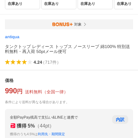
在庫あり
在庫あり
在庫あり
在庫あり
対象
antiqua
タンクトップ レディース トップス ノースリーブ 綿100% 特別送
料無料・再入荷 50ptメール便可
4.24
（
717
件
）
価格
990
円
送料無料
（
全国一律
）
条件により送料が異なる場合があります。
全額PayPay残高で支払い&LINEと連携で
内訳
獲得
5
%
（
44
pt）
獲得のうち4.5%は
利用先・期間限定