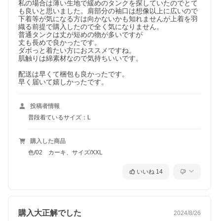
私の場合は薄い生地で緩めのタンクを探していたのでとて
も良いと思いました。肩部分の袖口は想像以上に広いので
下着等が気になる方は向かないかも知れませんが上着を羽
織る前提で購入したので全く気になりません。

普通タンクは丈が短めの物が多いですが

丈も長めで良かったです。

ダボっと着たい方におススメですね。

肌触りは綿素材なので気持ちいいです。

配送は早くて梱包も良かったです。

早く届いて嬉しかったです。
投稿者情報
普段着ているサイズ：L
購入した商品
色/02 カーキ、サイズ/XXL
いいね
14
購入大正解でした
2024/8/26