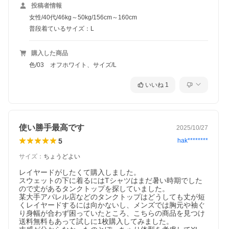
投稿者情報
女性/40代/46kg～50kg/156cm～160cm
普段着ているサイズ：L
購入した商品
色/03 オフホワイト、サイズ/L
いいね
1
使い勝手最高です
2025/10/27
5
hak********
サイズ
：
ちょうどよい
レイヤードがしたくて購入しました。

スウェットの下に着るにはTシャツはまだ暑い時期でした
ので丈があるタンクトップを探していました。

某大手アパレル店などのタンクトップはどうしても丈が短
くレイヤードするには向かないし、メンズでは胸元や袖ぐ
り身幅が合わず困っていたところ、こちらの商品を見つけ
送料無料もあって試しに1枚購入してみました。
