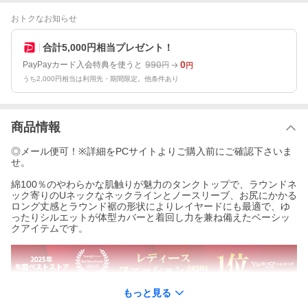
おトクなお知らせ
合計5,000円相当プレゼント！
990
0
PayPayカード入会特典を使うと
円
円
うち2,000円相当は利用先・期間限定。他条件あり
商品情報
◎メール便可！※詳細をPCサイトよりご購入前にご確認下さいま
せ。
綿100％のやわらかな肌触りが魅力のタンクトップで、ラウンドネ
ック寄りのUネックなネックラインとノースリーブ、お尻にかかる
ロング丈感とラウンド裾の形状によりレイヤードにも最適で、ゆ
ったりシルエットが体型カバーと着回し力を兼ね備えたベーシッ
クアイテムです。
もっと見る