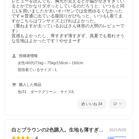
レビューを読んでも、胸元が見えるとか脇が空きすぎてい
るとかでかなりダボっとしているのだろうと、いつもと同
じLを買いましたが太いオバサンでは全然ゆるくなかった
ですｗ普通に出ている腹回りがぴちっと。いつもL着てま
すがこちらはワンサイズ上げればよかった。

（重ねますが太っているおばさん体形の人間のレビューで
す）

質感もよかったし、厚すぎず薄すぎず、真夏でも着れそう
な生地はよかったです！やせまーす
投稿者情報
女性/40代/71kg～75kg/156cm～160cm
普段着ているサイズ：L
購入した商品
色/31 ダークグリーン、サイズ/L
いいね
34
白とブラウンの2色購入。生地も薄すぎず…
2021/5/20
4
cap********