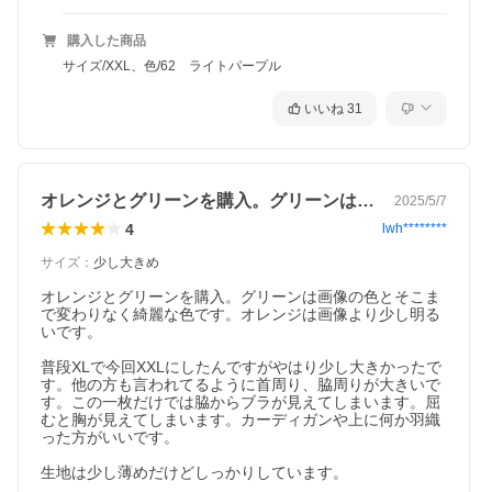
購入した商品
サイズ/XXL、色/62 ライトパープル
いいね
31
オレンジとグリーンを購入。グリーンは画…
2025/5/7
4
lwh********
サイズ
：
少し大きめ
オレンジとグリーンを購入。グリーンは画像の色とそこま
で変わりなく綺麗な色です。オレンジは画像より少し明る
いです。

普段XLで今回XXLにしたんですがやはり少し大きかったで
す。他の方も言われてるように首周り、脇周りが大きいで
す。この一枚だけでは脇からブラが見えてしまいます。屈
むと胸が見えてしまいます。カーディガンや上に何か羽織
った方がいいです。

生地は少し薄めだけどしっかりしています。