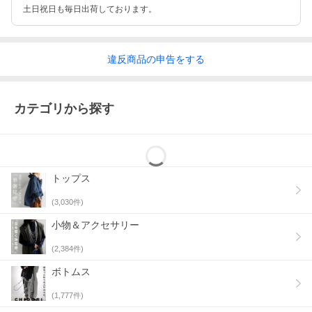
土日祝日も毎日出荷しております。
違反
商品の
申告をする
カテゴリから探す
トップス
(
3,030
件)
小物＆アクセサリー
(
2,384
件)
ボトムス
(
1,777
件)