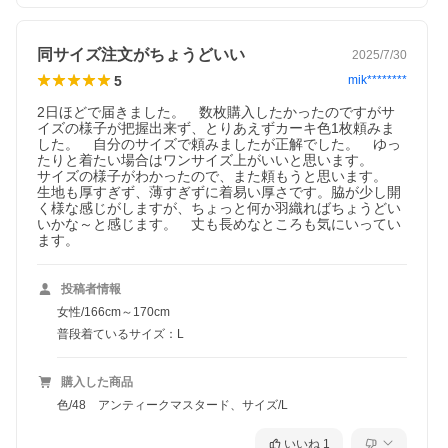
同サイズ注文がちょうどいい
2025/7/30
5
mik********
2日ほどで届きました。　数枚購入したかったのですがサ
イズの様子が把握出来ず、とりあえずカーキ色1枚頼みま
した。　自分のサイズで頼みましたが正解でした。　ゆっ
たりと着たい場合はワンサイズ上がいいと思います。

サイズの様子がわかったので、また頼もうと思います。　
生地も厚すぎず、薄すぎずに着易い厚さです。脇が少し開
く様な感じがしますが、ちょっと何か羽織ればちょうどい
いかな～と感じます。　丈も長めなところも気にいってい
ます。
投稿者情報
女性/166cm～170cm
普段着ているサイズ：L
購入した商品
色/48 アンティークマスタード、サイズ/L
いいね
1