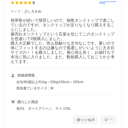
5
msj********
サイズ
：
少し大きめ
熱帯夜が続いて寝苦しいので、毎晩タンクトップで過ごし
ているのですが、タンクトップが足りなくなり購入するこ
とにしました。

爆売れタンクトップという言葉を信じてこのタンクトップ
を色違いで2枚購入しました。

購入大正解でした。色も肌触りも文句なしです。暑いので
体にフィットするのは嫌なので風通しがいいように大き目
サイズのｌｌを購入しました。着心地も良く、お値打ちで
本当に気に入りました。また、数枚購入しておこうかと考
えてます。
投稿者情報
女性/60歳以上/51kg～55kg/156cm～160cm
普段着ているサイズ：M
購入した商品
色/31 ダークグリーン、サイズ/XL
いいね
8