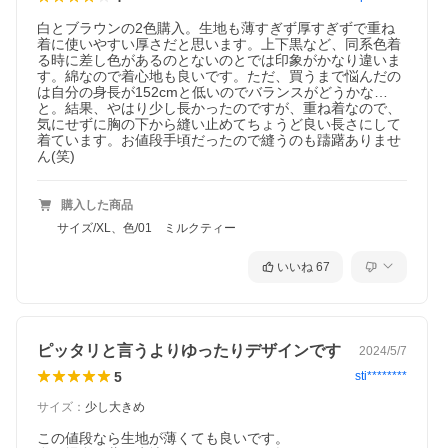
白とブラウンの2色購入。生地も薄すぎず厚すぎずで重ね
着に使いやすい厚さだと思います。上下黒など、同系色着
る時に差し色があるのとないのとでは印象がかなり違いま
す。綿なので着心地も良いです。ただ、買うまで悩んだの
は自分の身長が152cmと低いのでバランスがどうかな…
と。結果、やはり少し長かったのですが、重ね着なので、
気にせずに胸の下から縫い止めてちょうど良い長さにして
着ています。お値段手頃だったので縫うのも躊躇ありませ
ん(笑)
購入した商品
サイズ/XL、色/01 ミルクティー
いいね
67
ピッタリと言うよりゆったりデザインです
2024/5/7
5
sti********
サイズ
：
少し大きめ
この値段なら生地が薄くても良いです。
