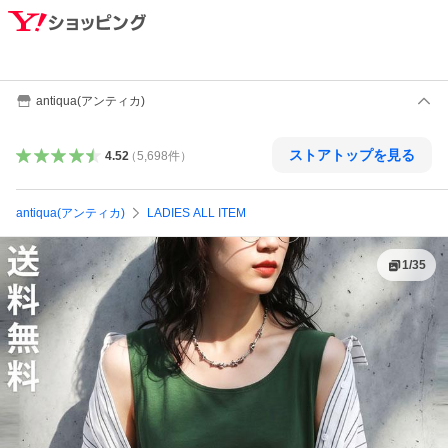
antiqua(アンティカ)
ストアトップを見る
4.52
（
5,698
件
）
antiqua(アンティカ)
LADIES ALL ITEM
1
/
35