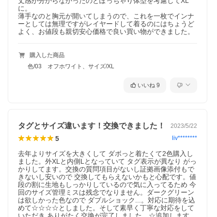
丈感が分からなかったのとぽっちゃり体型を考慮してXL
に。

薄手なのと胸元が開いてしまうので、これを一枚でインナ
ーとしては無理ですがレイヤードして着るのにはちょうど
よく、お値段も親切安心価格で良い買い物ができました。
購入した商品
色/03 オフホワイト、サイズ/XL
いいね
9
タグとサイズ違います！交換できました！
2023/5/22
5
liv********
去年よりサイズを大きくして ダボっと着たくて2色購入し
ました。外XLと内側Lとなっていて タグ表示が異なり がっ
かりしてます。交換の質問項目がないし証拠画像添付もで
きないし安いので 交換してもらえないかもと心配です。値
段の割に生地もしっかりしているので気に入ってるため 今
回のサイズ管理ミスは残念でなりません。ダークグリーン
は欲しかった色なので ダブルショック...。対応に期待を込
めて☆☆☆☆としました。そして素早く丁寧な対応をして
いただき ありがたく交換が完了しました。☆追加します。