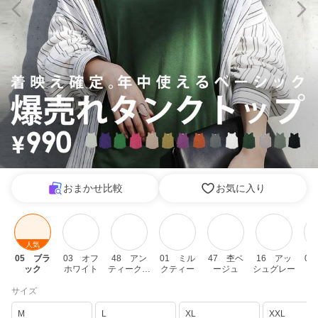
おまかせ比較
お気に入り
人気
05　ブラ
03　オフ
48　アン
01　ミル
47　杢ベ
16　アッ
0
ック
ホワイト
ティークマ
クティー
ージュ
シュグレー
スタード
サイズ
M
L
XL
XXL