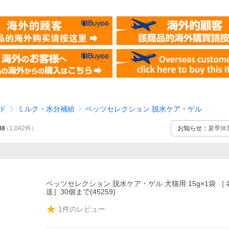
ド
ミルク・水分補給
ベッツセレクション 脱水ケア・ゲル
お知らせ：
夏季休
88
（
1,042
件
）
ベッツセレクション 脱水ケア・ゲル 犬猫用 15g×1袋 
送］30個まで(45259)
1
件のレビュー