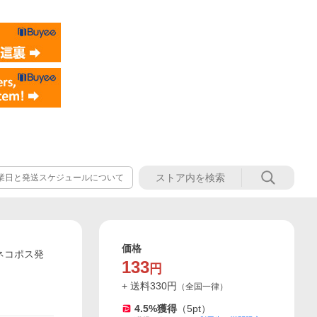
業日と発送スケジュールについて
価格
［ネコポス発
133
円
+ 送料
330
円
（
全国一律
）
4.5
%獲得
（
5
pt）