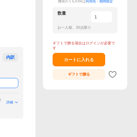
獲得のうち4.5%は
利用先・期間限定
数量
お一人様、30点限り
ギフトで贈る場合はログインが必要で
す
内訳
カートに入れる
ギフトで
贈る
付
詳細