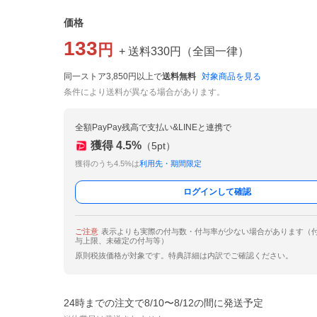
価格
133
円
+ 送料
330
円
（
全国一律
）
同一ストア3,850円以上で
送料無料
対象商品を見る
条件により送料が異なる場合があります。
全額PayPay残高で支払い&LINEと連携で
獲得
4.5
%
（
5
pt）
獲得のうち4.5%は
利用先・期間限定
ログインして確認
ご注意
表示よりも実際の付与数・付与率が少ない場合があります（
与上限、未確定の付与等）
原則税抜価格が対象です。特典詳細は内訳でご確認ください。
24時までの注文で8/10〜8/12の間に発送予定