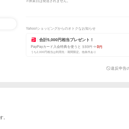
※休業日は発送されません。
Yahoo!ショッピングからのオトクなお知らせ
合計5,000円相当プレゼント！
133
0
PayPayカード入会特典を使うと
円
円
うち2,000円相当は利用先・期間限定。他条件あり
違反申告
す。