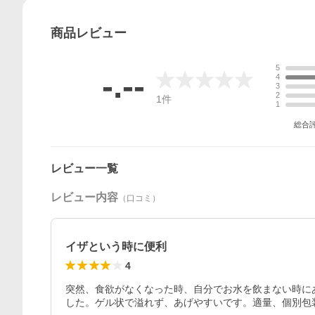
商品
レビュー
5
-.--
4
3
2
1
件
1
総合
レビュー一覧
レビュー内容
（口コミ）
イザという時に便利
4
突然、食欲がなくなった時、自分でお水を飲まない時に
した。ゲル状で溢れず、あげやすいです。適量、個別包