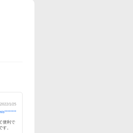
2022/1/25
mis********
て便利で
です。