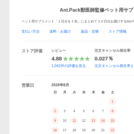
Ant.Pack獣医師監修ペット用サ
ペット用サプリメント「１日分を１包」にまとめて３０日分お届けするAnt.Pa
支払い方法
送料・お届け
返品・交換
ストア情報
ストア評価
レビュー
注文キャンセル発生率
4.88
0.027％
1,042
件の評価を見る
注文キャンセル発生率
営業日
2026年8月
日
月
火
水
木
金
土
1
2
3
4
5
6
7
8
9
10
11
12
13
14
15
16
17
18
19
20
21
22