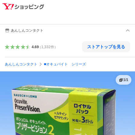
あんしんコンタクト
ストアトップを見る
4.69
（
1,332
件
）
あんしんコンタクト
■オキュバイト シリーズ
1
/
1