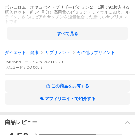
ボシュロム オキュバイトプリザービジョン２ 1瓶：90粒入り/3
瓶入セット（約3ヶ月分）高用量のビタミン・ミネラルに加え、ル
テイン、さらにゼアキサンチンを適量配合した新しいサプリメン
トです
すべて見る
ダイエット、健康
サプリメント
その他サプリメント
JAN/ISBNコード：
4961308118179
商品
コード：
OQ-005-3
この商品を共有する
アフィリエイトで紹介する
商品レビュー
5