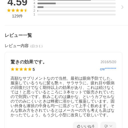
4.59
4
3
2
1
129
件
レビュー一覧
レビュー内容
（口コミ）
驚きの効果です。
2016/5/20
5
cre********
高額なサプリメントなので当然、最初は眼病予防でした。
服薬しているうちに髪も艶々、サラサラに。疲れ目や眼病
の回復だけでなく期待以上の効果があり、これは続けなく
ては！と思っているところに３本セットで販売されていた
ので則買いです。飲みこむのは嫌かな、というカプセルな
のでのみにくいときは蜂蜜に溶かして服薬しています。固
い外身も液状の中身も均一に混ざって上手く飲めます。そ
んな飲み方をされているとはメーカーの方も考えも及ばな
かったでしょう。もう少し小型に改良して欲しいです。
いいね
6