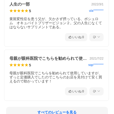
人生の一部
2022/3/1
5
ula********
黄斑変性症を患う父が、欠かさず摂っている、ボシュロ
ム　オキュバイトプリザービジョン２。父の人生になくて
はならないサプリメントである。
いいね
0
母親が眼科医院でこちらを勧められて使用…
2021/7/22
5
sqp********
母親が眼科医院でこちらを勧められて使用していますが、
ずっと定価購入でしたのでこちらのお店を見付けて安く買
えるので助かっています！
いいね
0
すべてのレビューを見る