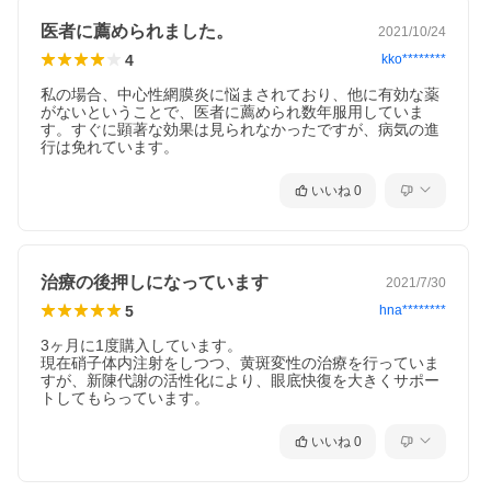
医者に薦められました。
2021/10/24
4
kko********
私の場合、中心性網膜炎に悩まされており、他に有効な薬
がないということで、医者に薦められ数年服用していま
す。すぐに顕著な効果は見られなかったですが、病気の進
行は免れています。
いいね
0
治療の後押しになっています
2021/7/30
5
hna********
3ヶ月に1度購入しています。

現在硝子体内注射をしつつ、黄斑変性の治療を行っていま
すが、新陳代謝の活性化により、眼底快復を大きくサポー
トしてもらっています。
いいね
0