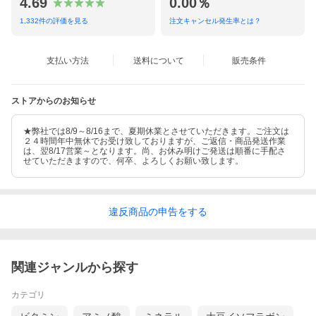
4.69
0.00％
1,332
件の評価を見る
注文キャンセル発生率とは？
支払い方法
送料について
販売条件
ストアからのお知らせ
★弊社では8/9～8/16まで、夏期休業とさせていただきます。ご注文は
２４時間年中無休でお受け致しておりますが、ご返信・商品発送作業
は、翌8/17営業～となります。尚、お休み明けご発送は順番に手配さ
せていただきますので、何卒、よろしくお願い致します。
違反
商品の
申告をする
関連ジャンルから探す
カテゴリ