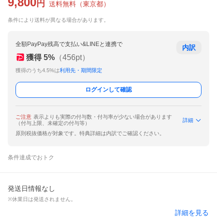
9,800
円
送料無料
（
東京都
）
条件により送料が異なる場合があります。
全額PayPay残高で支払い&LINEと連携で
内訳
獲得
5
%
（
456
pt）
獲得のうち4.5%は
利用先・期間限定
ログインして確認
ご注意
表示よりも実際の付与数・付与率が少ない場合があります
詳細
（付与上限、未確定の付与等）
原則税抜価格が対象です。特典詳細は内訳でご確認ください。
条件達成でおトク
発送日情報なし
※休業日は発送されません。
詳細を見る