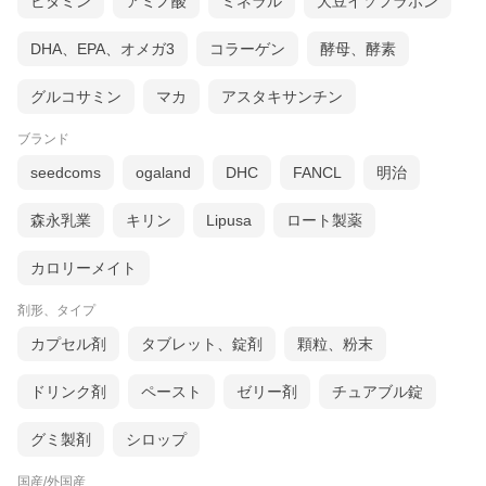
ビタミン
アミノ酸
ミネラル
大豆イソフラボン
DHA、EPA、オメガ3
コラーゲン
酵母、酵素
グルコサミン
マカ
アスタキサンチン
ブランド
seedcoms
ogaland
DHC
FANCL
明治
森永乳業
キリン
Lipusa
ロート製薬
カロリーメイト
剤形、タイプ
カプセル剤
タブレット、錠剤
顆粒、粉末
ドリンク剤
ペースト
ゼリー剤
チュアブル錠
グミ製剤
シロップ
国産/外国産