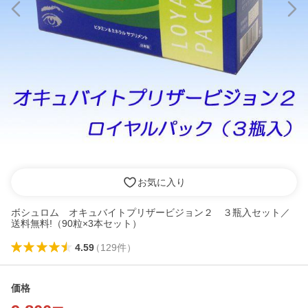
お気に入り
ボシュロム オキュバイトプリザービジョン２ ３瓶入セット／
送料無料!（90粒×3本セット）
4.59
（
129
件
）
価格