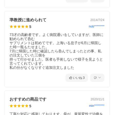
準教授に進められて
2014/7/24
5
nob********
73才の高齢者です。よく病院通いをしていますが、医師に
勧められて呑む

サプリメントは初めてです。上海いる息子が6月に帰国し
た時一瓶もたせました。

7月に帰国した時に確認したら呑んでしまったとの事、私
の注文していた三個を

持って行かせました。医者も手術しないで様子を見ようと
言ってくれています。

私の分がなくなりすぐ追加注文しました
いいね
3
おすすめの商品です
2020/11/1
5
min********
丁寧な対応に感謝しております。母が、黄斑変性で治療を