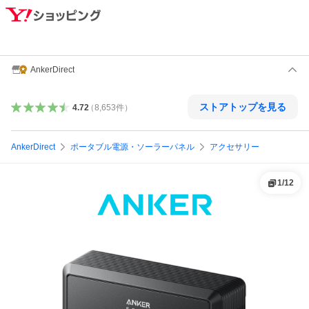
AnkerDirect
ストアトップを見る
4.72
（
8,653
件
）
AnkerDirect
ポータブル電源・ソーラーパネル
アクセサリー
1
/
12