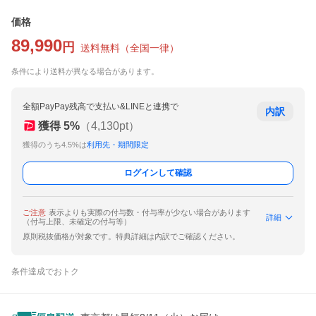
価格
89,990
円
送料無料
（
全国一律
）
条件により送料が異なる場合があります。
全額PayPay残高で支払い&LINEと連携で
内訳
獲得
5
%
（
4,130
pt）
獲得のうち4.5%は
利用先・期間限定
ログインして確認
ご注意
表示よりも実際の付与数・付与率が少ない場合があります
詳細
（付与上限、未確定の付与等）
原則税抜価格が対象です。特典詳細は内訳でご確認ください。
条件達成でおトク