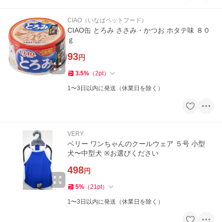
CIAO（いなばペットフード）
CIAO缶 とろみ ささみ・かつお ホタテ味 ８０
ｇ
93
円
3.5
%
（
2
pt
）
1〜3日以内に発送（休業日を除く）
VERY
ベリー ワンちゃんのクールウェア ５号 小型
犬〜中型犬 ※お選びください
498
円
5
%
（
21
pt
）
1〜3日以内に発送（休業日を除く）