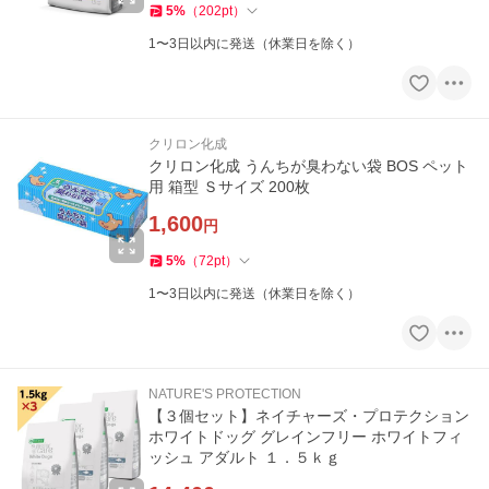
5
%
（
202
pt
）
1〜3日以内に発送（休業日を除く）
クリロン化成
クリロン化成 うんちが臭わない袋 BOS ペット
用 箱型 Ｓサイズ 200枚
1,600
円
5
%
（
72
pt
）
1〜3日以内に発送（休業日を除く）
NATURE'S PROTECTION
【３個セット】ネイチャーズ・プロテクション
ホワイトドッグ グレインフリー ホワイトフィ
ッシュ アダルト １．５ｋｇ