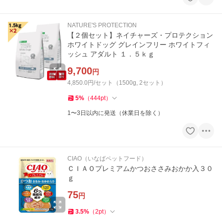
NATURE'S PROTECTION
【２個セット】ネイチャーズ・プロテクション
ホワイトドッグ グレインフリー ホワイトフィ
ッシュ アダルト １．５ｋｇ
9,700
円
4,850.0円/セット（1500g, 2セット）
5
%
（
444
pt
）
1〜3日以内に発送（休業日を除く）
CIAO（いなばペットフード）
ＣＩＡＯプレミアムかつおささみおかか入３０
ｇ
75
円
3.5
%
（
2
pt
）