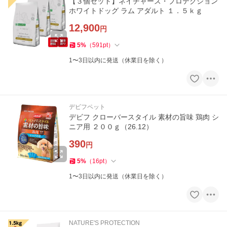
【３個セット】ネイチャーズ・プロテクション
ホワイトドッグ ラム アダルト １．５ｋｇ
12,900
円
5
%
（
591
pt
）
1〜3日以内に発送（休業日を除く）
デビフペット
デビフ クローバースタイル 素材の旨味 鶏肉 シ
ニア用 ２００ｇ（26.12）
390
円
5
%
（
16
pt
）
1〜3日以内に発送（休業日を除く）
NATURE'S PROTECTION