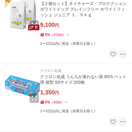
【２個セット】ネイチャーズ・プロテクション
ホワイトドッグ グレインフリー ホワイトフィ
ッシュ ジュニア １．５ｋｇ
9,100
円
5
%
（
416
pt
）
1〜3日以内に発送（休業日を除く）
クリロン化成
クリロン化成 うんちが臭わない袋 BOS ペット
用 箱型 SSサイズ 200枚
1,350
円
5
%
（
60
pt
）
1〜3日以内に発送（休業日を除く）