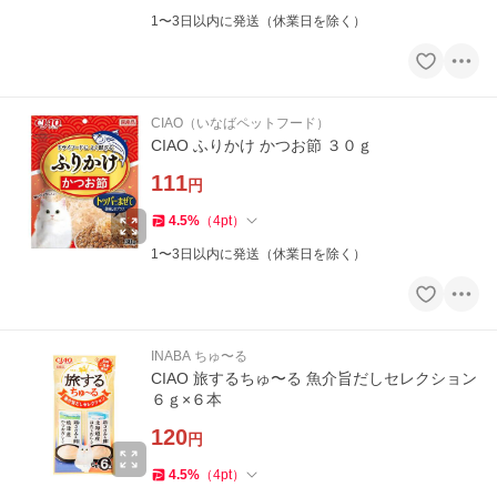
1〜3日以内に発送（休業日を除く）
CIAO（いなばペットフード）
CIAO ふりかけ かつお節 ３０ｇ
111
円
4.5
%
（
4
pt
）
1〜3日以内に発送（休業日を除く）
INABA ちゅ〜る
CIAO 旅するちゅ〜る 魚介旨だしセレクション
６ｇ×６本
120
円
4.5
%
（
4
pt
）