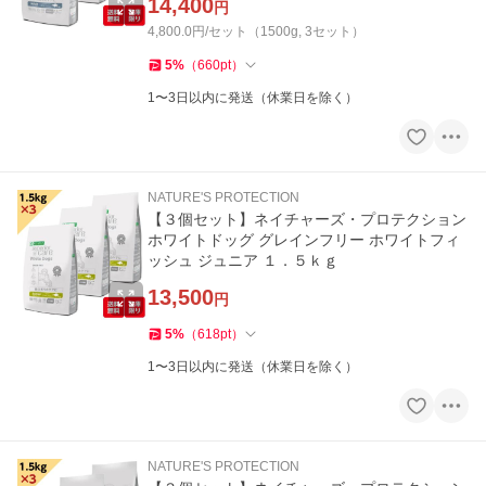
14,400
円
4,800.0円/セット（1500g, 3セット）
5
%
（
660
pt
）
1〜3日以内に発送（休業日を除く）
NATURE'S PROTECTION
【３個セット】ネイチャーズ・プロテクション
ホワイトドッグ グレインフリー ホワイトフィ
ッシュ ジュニア １．５ｋｇ
13,500
円
5
%
（
618
pt
）
1〜3日以内に発送（休業日を除く）
NATURE'S PROTECTION