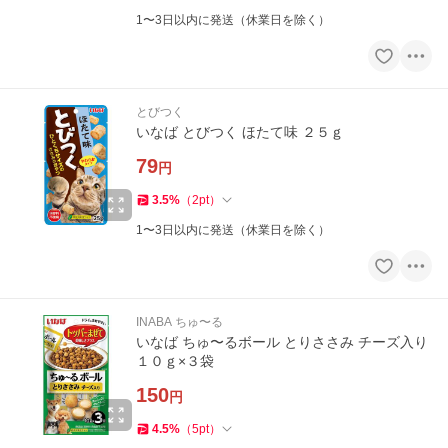
1〜3日以内に発送（休業日を除く）
とびつく
いなば とびつく ほたて味 ２５ｇ
79
円
3.5
%
（
2
pt
）
1〜3日以内に発送（休業日を除く）
INABA ちゅ〜る
いなば ちゅ〜るボール とりささみ チーズ入り
１０ｇ×３袋
150
円
4.5
%
（
5
pt
）