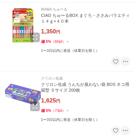
INABA ちゅ〜る
CIAO ちゅ〜るBOX まぐろ・ささみバラエティ
１４ｇ×４０本
1,350
円
5
%
（
60
pt
）
1〜3日以内に発送（休業日を除く）
クリロン化成
クリロン化成 うんちが臭わない袋 BOS ネコ用
箱型 Ｓサイズ 200枚
1,625
円
5
%
（
73
pt
）
1〜3日以内に発送（休業日を除く）