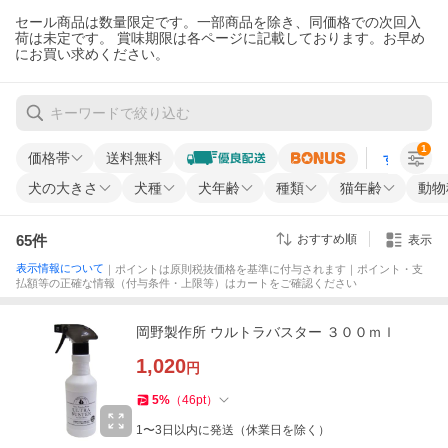
セール商品は数量限定です。一部商品を除き、同価格での次回入
荷は未定です。 賞味期限は各ページに記載しております。お早め
にお買い求めください。
1
価格帯
送料無料
すべての条
犬の大きさ
犬種
犬年齢
種類
猫年齢
動物
65
件
おすすめ順
表示
表示情報について
｜ポイントは原則税抜価格を基準に付与されます｜ポイント・支
払額等の正確な情報（付与条件・上限等）はカートをご確認ください
岡野製作所 ウルトラバスター ３００ｍｌ
1,020
円
5
%
（
46
pt
）
1〜3日以内に発送（休業日を除く）