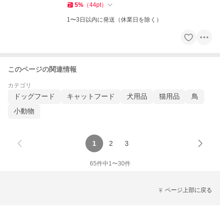
5
%
（
44
pt
）
1〜3日以内に発送（休業日を除く）
このページの関連情報
カテゴリ
ドッグフード
キャットフード
犬用品
猫用品
鳥
小動物
1
2
3
65
件中
1
〜
30
件
ページ上部に戻る