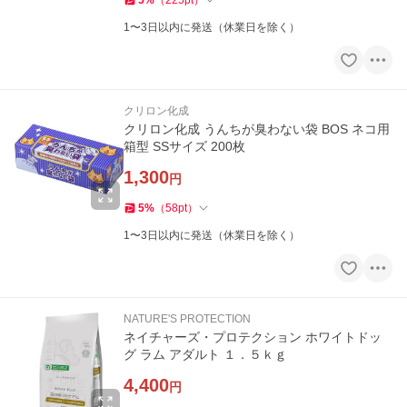
5
%
（
225
pt
）
1〜3日以内に発送（休業日を除く）
クリロン化成
クリロン化成 うんちが臭わない袋 BOS ネコ用
箱型 SSサイズ 200枚
1,300
円
5
%
（
58
pt
）
1〜3日以内に発送（休業日を除く）
NATURE'S PROTECTION
ネイチャーズ・プロテクション ホワイトドッ
グ ラム アダルト １．５ｋｇ
4,400
円