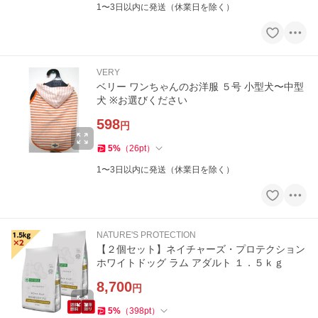
1〜3日以内に発送（休業日を除く）
VERY
ベリー ワンちゃんのお洋服 ５号 小型犬〜中型
犬 ※お選びください
598
円
5
%
（
26
pt
）
1〜3日以内に発送（休業日を除く）
NATURE'S PROTECTION
【２個セット】ネイチャーズ・プロテクション
ホワイトドッグ ラム アダルト １．５ｋｇ
8,700
円
5
%
（
398
pt
）