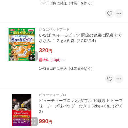
1〜3日以内に発送（休業日を除く）
いなばペットフード
いなば ちゅーるビッツ 関節の健康に配慮 とり
ささみ １２ｇ×６袋（27.02/14）
320
円
5
%
（
13
pt
）
1〜3日以内に発送（休業日を除く）
ビューティープロ
ビューティープロ パウダフル 10歳以上 ビーフ
味・チーズ味パウダー付き 1.62kg＋6包（27.0
2）
990
円