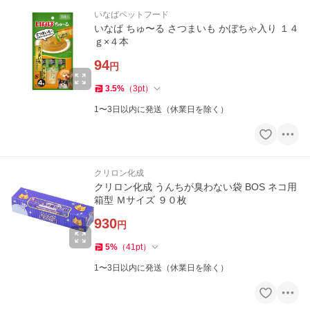
いなばペットフード
いなば ちゅ〜る さつまいも かぼちゃ入り １４
ｇ×４本
94
円
3.5
%
（
3
pt
）
1〜3日以内に発送（休業日を除く）
クリロン化成
クリロン化成 うんちが臭わない袋 BOS ネコ用
箱型 Ｍサイズ ９０枚
930
円
5
%
（
41
pt
）
1〜3日以内に発送（休業日を除く）