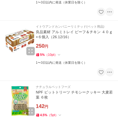
1〜3日以内に発送（休業日を除く）
イトウアンドカンパニーリミテッド(ペット用品)
良品素材 アルミトレイ ビーフ＆チキン ４０ｇ
×６個入（26.12/16）
250
円
5
%
（
10
pt
）
1〜3日以内に発送（休業日を除く）
ナチュラルペットフーズ
NPF ビットトリーツ チモシークッキー 大麦若
葉 ６枚
142
円
4.5
%
（
5
pt
）