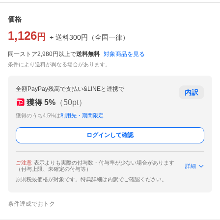
価格
1,126
円
+ 送料
300
円
（
全国一律
）
同一ストア2,980円以上で
送料無料
対象商品を見る
条件により送料が異なる場合があります。
全額PayPay残高で支払い&LINEと連携で
内訳
獲得
5
%
（
50
pt）
獲得のうち4.5%は
利用先・期間限定
ログインして確認
ご注意
表示よりも実際の付与数・付与率が少ない場合があります
詳細
（付与上限、未確定の付与等）
原則税抜価格が対象です。特典詳細は内訳でご確認ください。
条件達成でおトク