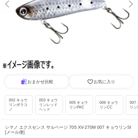
おまかせ比較
お気に入り
002 キョウ
003 キョウ
005 キョウ
006 キョウ
007
リンボラコ
リンレッド
リンPKC
リンCC
リンS
ノ
ヘッド
シマノ エクスセンス サルベージ 70S XV-270M 007 キョウリンSI
[メール便]