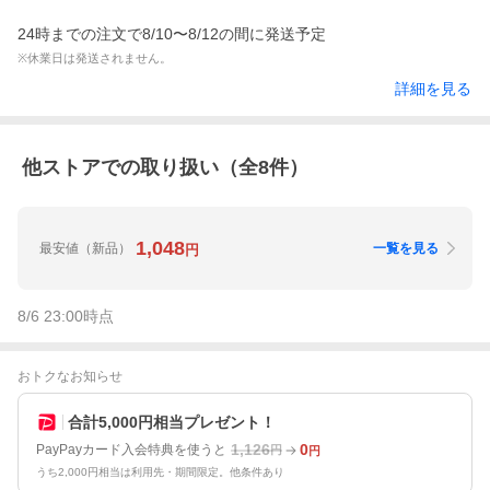
24時までの注文で8/10〜8/12の間に発送予定
※休業日は発送されません。
詳細を見る
他ストアでの取り扱い（全
8
件）
1,048
最安値
（新品）
一覧を見る
円
8/6 23:00
時点
おトクなお知らせ
合計5,000円相当プレゼント！
1,126
0
PayPayカード入会特典を使うと
円
円
うち2,000円相当は利用先・期間限定。他条件あり