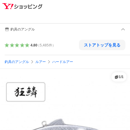
釣具のアングル
ストアトップを見る
4.80
（
5,485
件
）
釣具のアングル
ルアー
ハードルアー
1
/
1