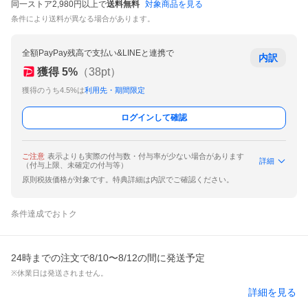
同一ストア2,980円以上で
送料無料
対象商品を見る
条件により送料が異なる場合があります。
全額PayPay残高で支払い&LINEと連携で
内訳
獲得
5
%
（
38
pt）
獲得のうち4.5%は
利用先・期間限定
ログインして確認
ご注意
表示よりも実際の付与数・付与率が少ない場合があります
詳細
（付与上限、未確定の付与等）
原則税抜価格が対象です。特典詳細は内訳でご確認ください。
条件達成でおトク
24時までの注文で8/10〜8/12の間に発送予定
※休業日は発送されません。
詳細を見る