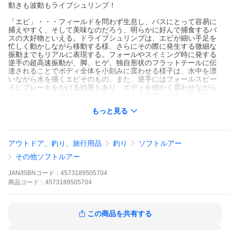
動きも波動もライブシュリンプ！
「エビ」・・・フィールドを問わず生息し、バスにとって容易に
捕えやすく、そして美味なのだろう、明らかに好んで捕食するバ
スの大好物といえる。ドライブシュリンプは、エビが細い手足を
忙しく動かしながら移動する様、さらにその際に発生する微細な
振動までもリアルに表現する。フォールやスイミング時に発する
逆手の超高速振動が、脚、ヒゲ、独自形状のフラットテールに伝
達されることでボディ全体を小刻みに震わせる様子は、水中を漂
いながら水を掻くエビそのもの。また、逆手にはフォールスピー
ドにブレーキをかける効果もあり、ボディを細かく震わせながら
のスローフォールがフォール中のバイトを激増させる。着底後
は、低比重マテリアルによって、ステイを交えたスローな誘いに
もっと見る
おいてもナチュラルな水平姿勢をキープ。あらゆる誘いにおいて
もパーツ同士が干渉することなく、弱々しくも生命感溢れる動き
でバイトを誘発する。本物のエビ以上にエビと化し、スレバスが
呆気なく口を開く、反則的感覚を味わっていただきたい。
アウトドア、釣り、旅行用品
釣り
ソフトルアー
その他ソフトルアー
●カラー：TW155 グリパン/ピンク＆レッドフレーク
●サイズ：3インチ
JAN/ISBNコード：
4573189505704
●入数：8
商品
コード：
4573189505704
この商品を共有する