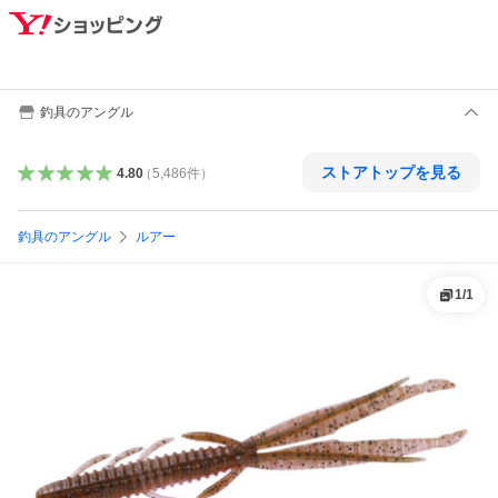
釣具のアングル
ストアトップを見る
4.80
（
5,486
件
）
釣具のアングル
ルアー
1
/
1