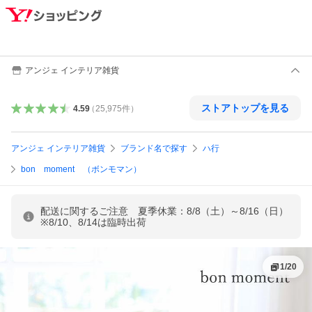
アンジェ インテリア雑貨
ストアトップを見る
4.59
（
25,975
件
）
アンジェ インテリア雑貨
ブランド名で探す
ハ行
bon moment （ボンモマン）
配送に関するご注意 夏季休業：8/8（土）～8/16（日）
※8/10、8/14は臨時出荷
1
/
20