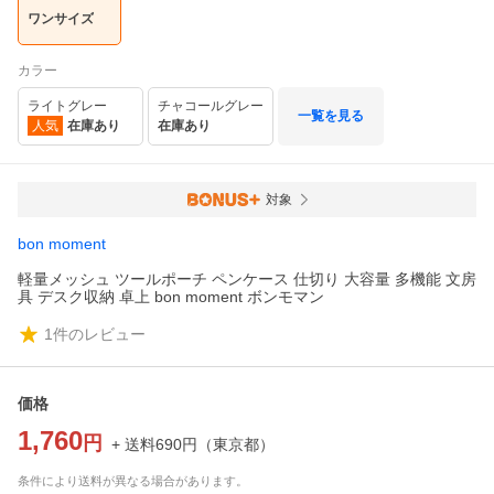
ワンサイズ
カラー
ライトグレー
チャコールグレー
一覧を見る
人気
在庫あり
在庫あり
対象
bon moment
軽量メッシュ ツールポーチ ペンケース 仕切り 大容量 多機能 文房
具 デスク収納 卓上 bon moment ボンモマン
1
件のレビュー
価格
1,760
円
+ 送料
690
円
（
東京都
）
条件により送料が異なる場合があります。