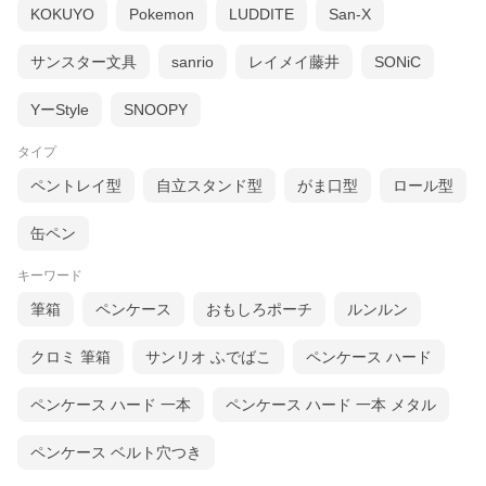
KOKUYO
Pokemon
LUDDITE
San-X
サンスター文具
sanrio
レイメイ藤井
SONiC
YーStyle
SNOOPY
タイプ
ペントレイ型
自立スタンド型
がま口型
ロール型
缶ペン
キーワード
筆箱
ペンケース
おもしろポーチ
ルンルン
クロミ 筆箱
サンリオ ふでばこ
ペンケース ハード
ペンケース ハード 一本
ペンケース ハード 一本 メタル
ペンケース ベルト穴つき