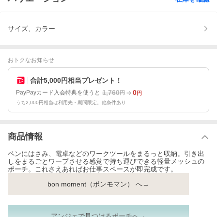
サイズ、カラー
おトクなお知らせ
合計5,000円相当プレゼント！
1,760
0
PayPayカード入会特典を使うと
円
円
うち2,000円相当は利用先・期間限定。他条件あり
商品情報
ペンにはさみ、電卓などのワークツールをまるっと収納。引き出
しをまるごとワープさせる感覚で持ち運びできる軽量メッシュの
ポーチ。これさえあればお仕事スペースが即完成です。
bon moment（ボンモマン） へ→
アンジェで見つけるポーチへ→