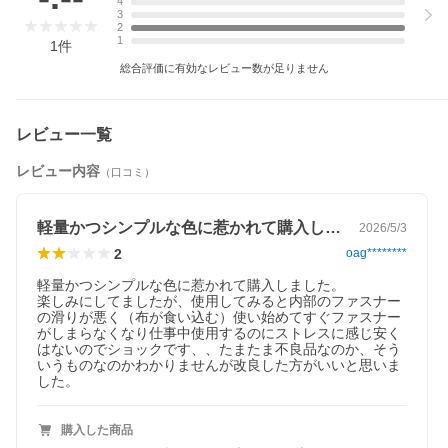
4
3
2
1
1
件
総合評価に有効なレビュー数が足りません
レビュー一覧
レビュー内容
（口コミ）
軽量かつシンプルな色に惹かれて購入しま…
2026/5/3
2
oag********
軽量かつシンプルな色に惹かれて購入しました。

楽しみにしてましたが、使用してみると内部のファスナー
の滑りが悪く（布が食い込む）使い始めてすぐファスナー
引き出しまるごとワープ！
がしまらなくなり仕事中使用するのにストレスに感じ安く
オフィスを旅する軽量ポーチ
はないのでショックです、、たまたま不良品なのか、そう
ペンにハサミに消しゴム、電卓などのワークツールをまるっと収
いうものなのかわかりませんが改良した方がいいと思いま
納。デスクの引き出しをそのままワープさせる感覚で、家からオ
した。
フィス、自席から会議室などに持ち運びできるポーチができあが
りました。
購入した商品
たっぷり物をいれても持ち歩きやすいように、全体をメッシュ素