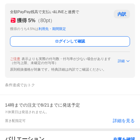
全額PayPay残高で支払い&LINEと連携で
内訳
獲得
5
%
（
80
pt）
獲得のうち4.5%は
利用先・期間限定
ログインして確認
ご注意
表示よりも実際の付与数・付与率が少ない場合があります
詳細
（付与上限、未確定の付与等）
原則税抜価格が対象です。特典詳細は内訳でご確認ください。
条件達成でおトク
14時までの注文で8/21までに発送予定
※休業日は発送されません。
詳細を見る
置き配指定可
バリエーション
在庫を確認