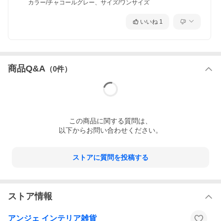
材にして軽量に。中身が見やすいから、使いたいものをサッとす
カラー/チャコールグレー、サイズ/ワンサイズ
ぐに取り出せます。
いいね
1
これさえあれば、いつでもどこでもワークスペースが完成。日々
のお仕事が快適に捗るひと品です。
商品Q&A
（
0
件）
この
商品
に関する質問は、
以下からお問い合わせください。
ストアに質問を投稿する
ストア情報
アンジェ インテリア雑貨