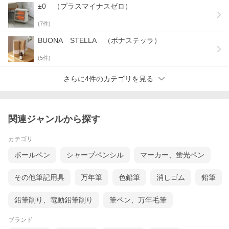
±0 （プラスマイナスゼロ）
お仕事ツールをたっぷり収納できて、そのままバッグに入れて持
(
7
件)
ち運べる軽量メッシュポーチ。
BUONA STELLA （ボナステッラ）
リモートワークに在宅勤務、サテライトオフィスなど働く場所が
変わるフリーアドレス勤務の方にもピッタリ、これさえあればの
(
5
件)
相棒です。
さらに4件のカテゴリを見る
関連ジャンルから探す
カテゴリ
ボールペン
シャープペンシル
マーカー、蛍光ペン
その他筆記用具
万年筆
色鉛筆
消しゴム
鉛筆
鉛筆削り、電動鉛筆削り
筆ペン、万年毛筆
ブランド