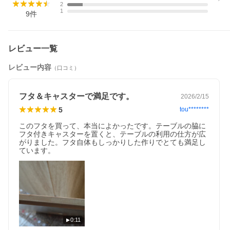
スター付き収納」専用のフタが登場しました。
2
1
9
件
生活感もこれでさよなら、フタをしてソファ横においておけば
「ちょい置きテーブル」としても活躍してくれます。素材は、フ
ァブリック調の「キナリ」や「ブラック」にマッチするバンブー
素材を選びました。
レビュー一覧
レビュー内容
（口コミ）
フタ＆キャスターで満足です。
2026/2/15
5
tou********
このフタを買って、本当によかったです。テーブルの脇に
フタ付きキャスターを置くと、テーブルの利用の仕方が広
がりました。フタ自体もしっかりした作りでとても満足し
ています。
0:11