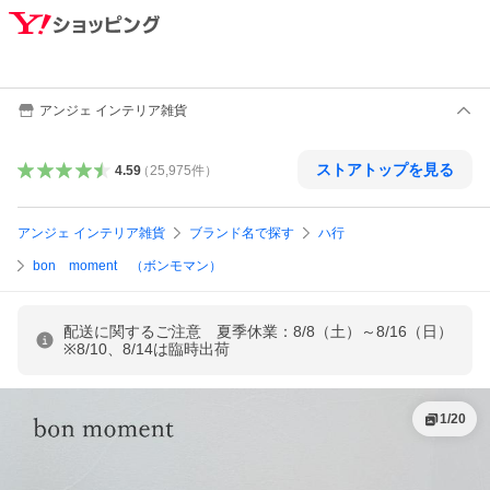
アンジェ インテリア雑貨
ストアトップを見る
4.59
（
25,975
件
）
アンジェ インテリア雑貨
ブランド名で探す
ハ行
bon moment （ボンモマン）
配送に関するご注意 夏季休業：8/8（土）～8/16（日）
※8/10、8/14は臨時出荷
1
/
20