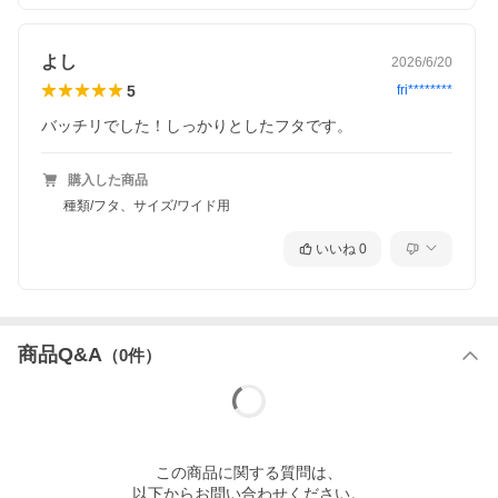
よし
2026/6/20
荷物や書類など一時的に目隠ししたい時などにも◎。ごちゃつき
5
fri********
を隠して、さらに生活感をオフできるアイテムです。
バッチリでした！しっかりとしたフタです。
購入した商品
種類/フタ、サイズ/ワイド用
いいね
0
商品Q&A
（
0
件）
この
商品
に関する質問は、
以下からお問い合わせください。