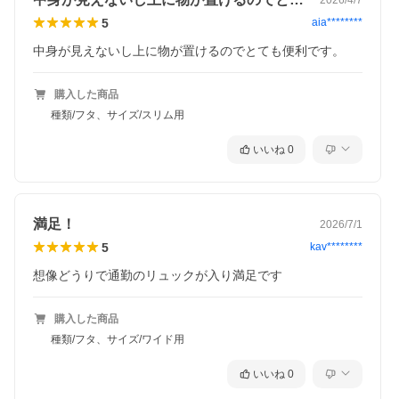
5
aia********
中身が見えないし上に物が置けるのでとても便利です。
購入した商品
種類/フタ、サイズ/スリム用
いいね
0
満足！
2026/7/1
5
kav********
想像どうりで通勤のリュックが入り満足です
購入した商品
種類/フタ、サイズ/ワイド用
いいね
0