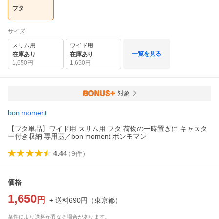
フタ
サイズ
スリム用
ワイド用
一覧を見る
在庫あり
在庫あり
1,650
円
1,650
円
対象
bon moment
【フタ単品】ワイド用 スリム用 フタ 荷物の一時置きに キャスタ
ー付き収納 専用蓋／bon moment ボンモマン
4.44
（
9
件
）
価格
1,650
円
+ 送料
690
円
（
東京都
）
条件により送料が異なる場合があります。