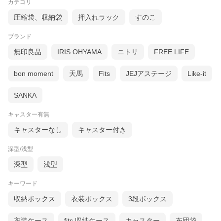
カテゴリ
圧縮袋、収納袋
押入れラック
すのこ
ブランド
無印良品
IRIS OHYAMA
ニトリ
FREE LIFE
bon moment
天馬
Fits
JEJアステージ
Like-it
SANKA
キャスター有無
キャスターなし
キャスター付き
深型/浅型
深型
浅型
キーワード
収納ボックス
衣装ボックス
3段ボックス
衣装ケース
fits 収納ケース
キャスター
布団袋