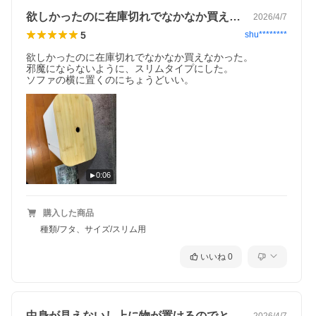
欲しかったのに在庫切れでなかなか買えな…
2026/4/7
5
shu********
お客様からのお声におこたえし、キャスター付き収納「スリムタ
イプ」のフタが誕生。ワイドタイプと同じように、目隠しとして
欲しかったのに在庫切れでなかなか買えなかった。

もサイドテーブルとしてもお使いいただけます。
邪魔にならないように、スリムタイプにした。

ソファの横に置くのにちょうどいい。
ごちゃつく荷物を隠してすっきり
0:06
購入した商品
種類/フタ、サイズ/スリム用
いいね
0
中身が見えないし上に物が置けるのでとて…
2026/4/7