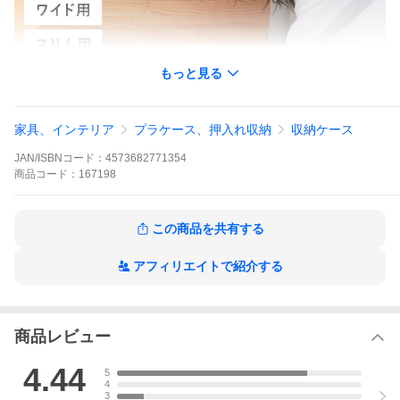
もっと見る
家具、インテリア
プラケース、押入れ収納
収納ケース
JAN/ISBNコード：
4573682771354
商品
コード：
167198
この商品を共有する
アフィリエイトで紹介する
商品レビュー
目隠しも、チョイ置きも！
4.44
5
フタをすればもっと便利に。
4
ポンとはめるだけで、ごちゃつく荷物をすっきり目隠し。「キャ
3