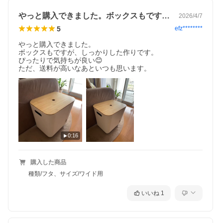
やっと購入できました。ボックスもですが…
2026/4/7
5
efz********
やっと購入できました。

ボックスもですが、しっかりした作りです。

ぴったりで気持ちが良い😊

ただ、送料が高いなあといつも思います。
0:16
購入した商品
種類/フタ、サイズ/ワイド用
いいね
1