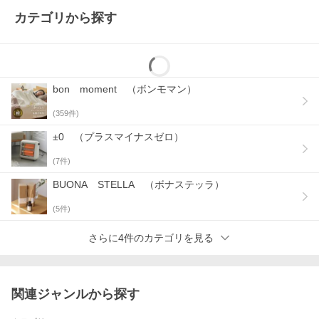
カテゴリから探す
サイドテーブルとして使うのも◎
フタをしておけば、サイドテーブルとしても活躍。好きな場所に
おいてコーヒーや本を置いたり、外しためがねを置いておいた
り。“ちょっと置きたい”を叶えます。
bon moment （ボンモマン）
ナチュラルな雰囲気のバンブー素材
(
359
件)
±0 （プラスマイナスゼロ）
(
7
件)
BUONA STELLA （ボナステッラ）
(
5
件)
さらに4件のカテゴリを見る
関連ジャンルから探す