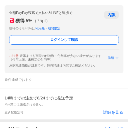
全額PayPay残高で支払い&LINEと連携で
内訳
獲得
5
%
（
75
pt）
獲得のうち4.5%は
利用先・期間限定
ログインして確認
ご注意
表示よりも実際の付与数・付与率が少ない場合があります
詳細
（付与上限、未確定の付与等）
原則税抜価格が対象です。特典詳細は内訳でご確認ください。
条件達成でおトク
14時までの注文で8/24までに発送予定
※休業日は発送されません。
詳細を見る
置き配指定可