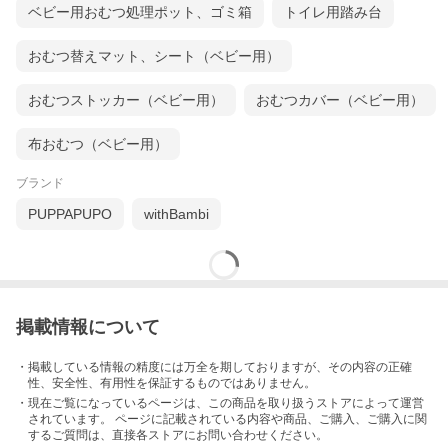
ベビー用おむつ処理ポット、ゴミ箱
トイレ用踏み台
お出かけ準備も旅行の荷造りもスムーズになります。
＜キレイに収納できるONE POINT！＞
マチの部分を内側に一度押し込んでからファスナーを閉めていく
おむつ替えマット、シート（ベビー用）
と、生地を噛まずに閉じられます。
おむつストッカー（ベビー用）
おむつカバー（ベビー用）
布おむつ（ベビー用）
ブランド
PUPPAPUPO
withBambi
掲載情報について
・掲載している情報の精度には万全を期しておりますが、その内容の正確
性、安全性、有用性を保証するものではありません。
・現在ご覧になっているページは、この
商品
を取り扱うストアによって運営
されています。 ページに記載されている内容
や商品、ご購入
、ご購入に関
するご質問は、直接各ストアにお問い合わせください。