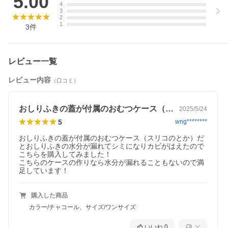
5.00
4
3
2
1
3
件
レビュー一覧
レビュー内容
（口コミ）
おしりふきの蓋が付属のおむつケース（ス…
2025/5/24
5
wng********
おしりふきの蓋が付属のおむつケース（スリコのとか）だ
とおしりふきの水分が漏れてシミになりカビがはえたので
こちらを購入してみました！

こちらのケースの作りなら水分が漏れることもないので満
足しています！
購入した商品
カラー/チャコール、サイズ/ワンサイズ
いいね
0