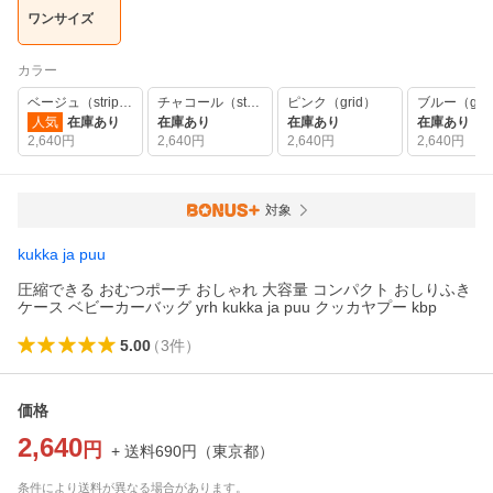
ワンサイズ
カラー
ベージュ（stripe）
チャコール（stripe）
ピンク（grid）
ブルー（gri
人気
在庫あり
在庫あり
在庫あり
在庫あり
2,640
円
2,640
円
2,640
円
2,640
円
対象
kukka ja puu
圧縮できる おむつポーチ おしゃれ 大容量 コンパクト おしりふき
ケース ベビーカーバッグ yrh kukka ja puu クッカヤプー kbp
5.00
（
3
件
）
価格
2,640
円
+ 送料
690
円
（
東京都
）
条件により送料が異なる場合があります。