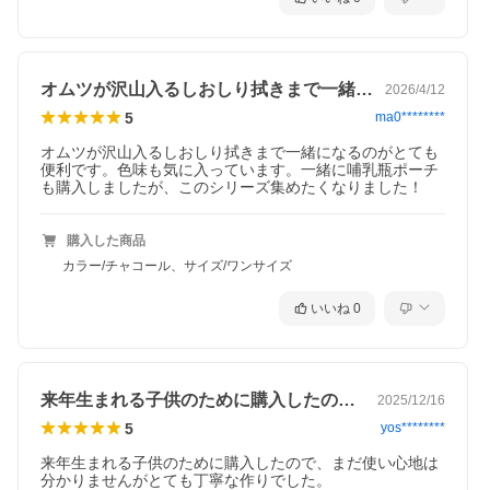
オムツが沢山入るしおしり拭きまで一緒に…
2026/4/12
5
ma0********
オムツが沢山入るしおしり拭きまで一緒になるのがとても
ファスナーでぎゅっと圧縮
便利です。色味も気に入っています。一緒に哺乳瓶ポーチ
おむつセットの究極コンパクト術
も購入しましたが、このシリーズ集めたくなりました！
赤ちゃんとのお出かけは、おむつに替えの肌着に服…と、バッグ
がパンパンになりがち。そんなママへのお助けアイテム「圧縮で
きる おむつポーチ」ができました。
購入した商品
かさ張るおむつや着替えもまとめて詰めて、サイドのファスナー
カラー/チャコール、サイズ/ワンサイズ
を閉めるだけ。簡単にぎゅぎゅっと圧縮できて、コンパクトに持
ち歩きが叶います。
いいね
0
おしり拭きシート用のポケットもついているから、このポーチひ
とつでおむつ替えも完結。いつものお出かけから旅行にも便利な
アイテムです。
来年生まれる子供のために購入したので、…
2025/12/16
grid柄のピンク＆ブルーが新登場
5
yos********
来年生まれる子供のために購入したので、まだ使い心地は
分かりませんがとても丁寧な作りでした。
