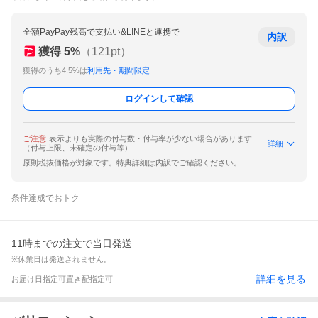
全額PayPay残高で支払い&LINEと連携で
内訳
獲得
5
%
（
121
pt）
獲得のうち4.5%は
利用先・期間限定
ログインして確認
ご注意
表示よりも実際の付与数・付与率が少ない場合があります
詳細
（付与上限、未確定の付与等）
原則税抜価格が対象です。特典詳細は内訳でご確認ください。
条件達成でおトク
11時までの注文で当日発送
※休業日は発送されません。
詳細を見る
お届け日指定可
置き配指定可