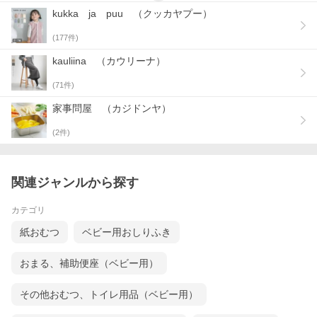
kukka ja puu （クッカヤプー）
(
177
件)
kauliina （カウリーナ）
(
71
件)
家事問屋 （カジドンヤ）
(
2
件)
関連ジャンルから探す
カテゴリ
紙おむつ
ベビー用おしりふき
かさ張るおむつをコンパクト化できる、ファスナー式の圧縮おむ
つポーチ。
おまる、補助便座（ベビー用）
使い方はまず「圧縮用ファスナー」を開いた状態で、ポーチの中
におむつを入れます。後は「収納用ファスナー」→「圧縮用ファ
スナー」の順番で閉めるだけ。
その他おむつ、トイレ用品（ベビー用）
空気を抜く手間もなく、簡単なのにしっかりボリュームダウン。