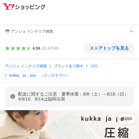
アンジェ インテリア雑貨
ストアトップを見る
4.59
（
25,975
件
）
アンジェ インテリア雑貨
ブランド名で探す
カ行
kukka ja puu （クッカヤプー）
配送に関するご注意 夏季休業：8/8（土）～8/16（日）
※8/10、8/14は臨時出荷
1
/
20