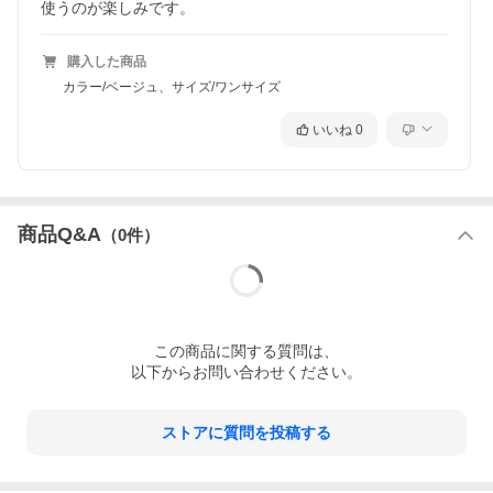
購入した商品
カラー/ベージュ、サイズ/ワンサイズ
いいね
0
商品Q&A
（
0
件）
この
商品
に関する質問は、
以下からお問い合わせください。
圧縮できるおむつポーチに新展開、grid柄のピンクとブルーが登場
しました！どちらも柔らかな雰囲気で、持ち歩きやすいカラーで
ストアに質問を投稿する
す。