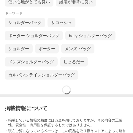
高級感のあるシンプルデザインを採用。シンプルにする事により
使い心地がとても良い
縫製が非常に良い
革やアルカンターラの質の高さを実感できると思います。
キーワード
バッグですので軽くて丈夫に設計。フルレザーで制作するとどう
しても重くなります。ですので内装にアルカンターラを贅沢に使
ショルダーバッグ
サコッシュ
用する事により軽さと丈夫さを向上。車レザー部分はお好きな車
種のレザー（基本的にブラック）ベルト（アドリア）や内装（ア
ルカンターラ）はカラー選択可能ですのでお好きなようにカスタ
ポーター ショルダーバッグ
bally ショルダーバッグ
ムをお楽しみ下さい。
ベルトは、ショルダーベルトタイプとショートサイズベルト（手
ショルダー
ポーター
メンズ バッグ
持ち用）をお選び頂けます。ショルダーベルトは肩掛け、斜め掛
けに対応致します。長さは、サイズオーダー可能です。ベルト穴
もオーダー時に自由に変更可能ですので、ご自分にぴったりのサ
メンズショルダーバッグ
しょるだー
イズをオーダーして頂けます。
カルバンクラインショルダーバッグ
商品画像のショルダーベルトサイズは最大125ｃｍで、調整は5ｃ
ｍ刻み。３段階可能となっております。（男性の一般的なサイ
ズ）ご希望のサイズでお作り致しますのでご安心下さい。
ショートサイズのベルトは、手持ち用です。ハンドバッグやセカ
ンドポーチ感覚で持って頂けます。ベルト部分に車のカギなども
取り付け可能ですので、お散歩やショッピングなどにも最適で
掲載情報について
す。商品画像のショートベルトの長さは金具を入れて28ｃｍ。
（サイズのご希望ありましたらサイズ変更可能）
・掲載している情報の精度には万全を期しておりますが、その内容の正確
スマホが落ちないように入り口にはマグネット式ベルト。片手で
性、安全性、有用性を保証するものではありません。
ワンタッチで取り外しできますのでスマホの出し入れもスムー
・現在ご覧になっているページは、この
商品
を取り扱うストアによって運営