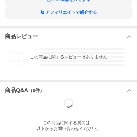
NEW ANTIQUE（ニューアンティーク）
California デザインｘメイドイン TOKYO
アフィリエイトで紹介する
数十年経過したメルセデスベンツ、ポルシェ、BMWなどの高級車
の希少なクラシックレザーシート（本革）を使ったレザーブラン
ド。 お好きな車種や革、糸の色などオーダーメイド致します。数
千パターンのカスタムが可能ですので世界に一つだけのオリジナ
商品レビュー
ル品をお作り致します。
-.--
※ 革は選択した希少な車のレザーを使用します。
5
例えば、ベンツを選択すれば本物のベンツレザー、ポルシェなら
4
この
商品
に関するレビューはありません
3
ポルシェレザーを使用。その圧倒的な質と個性をお楽しみ下さ
2
い。
1
-
件
NEW ANTIQUEの詳しい説明はこちら
車のレザーの紹介
商品Q&A
（
0
件）
画像はメルセデスベンツクラシックレザーシートを使用しており
ます。約17年ほど経過した既に生産が終了した希少な物となりま
す。
使用した車のレザーが内装に証明として刻印されます。
この
商品
に関する質問は、
贅沢にフルレザーで仕立られておりますので、革の香りや肌触り
以下からお問い合わせください。
を細部までお楽しみ頂けます。