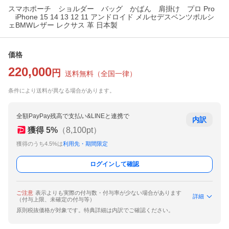
スマホポーチ ショルダー バッグ かばん 肩掛け プロ Pro
iPhone 15 14 13 12 11 アンドロイド メルセデスベンツポルシ
ェBMWレザー レクサス 革 日本製
価格
220,000
円
送料無料
（
全国一律
）
条件により送料が異なる場合があります。
全額PayPay残高で支払い&LINEと連携で
内訳
獲得
5
%
（
8,100
pt）
獲得のうち4.5%は
利用先・期間限定
ログインして確認
ご注意
表示よりも実際の付与数・付与率が少ない場合があります
詳細
（付与上限、未確定の付与等）
原則税抜価格が対象です。特典詳細は内訳でご確認ください。