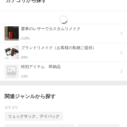
カテゴリから探す
高級車の代名詞ドイツ車アウディのレザーシートにも採用されて
いるレザーで歴史も実績も自信を持っておすすめできるレザーメ
ーカーです。
地球環境にも配慮している会社で専門の査定業者LWG（レザーワ
ーキンググループ）から最高ランクのゴールド認定を受けていま
愛車のレザーでカスタムリメイク
す。レザーは全て食肉加工用の牛の原皮を使い、環境に配慮した
地球に優しい事業を営んでおります。
(
12
件)
NEW ANTIQUE のバッグシリーズになぜ、アドリアレザーを採用
したかと言いますと、一番は環境問題。それと、シュリンクレザ
ブランドリメイク（お客様の私物ご提供）
ーといって水や傷に最高ランクの耐性を持ち、色写りもしない。
そして、ショルダーとして手に持った時にとても柔らかく手に持
(
6
件)
つ楽しみを味わえるレザーだからです。イタリアレザーらしくき
れいな発色も魅力の一つです。
特別アイテム 即納品
安いレザーを使用すると水シミや傷跡も目立つようになります
(
1
件)
し、長く使用する事ができません。NEW ANTIQUE は長く使用し
て頂く前提で製作しておりますので、このアドリアに決めまし
た。
関連ジャンルから探す
色の経年変化はほとんどなく、光沢は数年かけて少しずつ増して
いくほどです。
カテゴリ
詳しくはNEW ANTIQUE バッグシリーズのブランド紹介に記
載。
リュックサック、デイパック