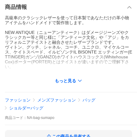
商品情報
高級車のクラシックレザーを使って日本製であなただけの革小物
アイテムをハンドメイドで製作致します。
NEW ANTIQUE（ニューアンティーク）はダメージジーンズやク
ラシックカー等と同じ様に「アンティーク文化」や「アジ」をカ
リフォルニアテイストと融合させたレザーブランドです。
ヴィトン、グッチ、シャネル、コーチ、ユニクロ、マイケルコー
ス、ケイトスペード、イルビゾンテIL BISONTE エッティンガー(E
TTINGER)ガンゾ(GANZO)ホワイトハウスコックス(Whitehouse
Cox)ポーター(PORTER)とはテイストが違いますのでご理解下さ
い。
今まで制作させてもらった車種
もっと見る
メルセデスベンツ BMW ポルシェ アウディ フェラーリ ジャガー
ランボルギーニ マセラティ ベントレー ロールスロイス レクサス
MINI ワーゲン アルファロメオ プジョー キャデラック リンカ
ーン AMG レンジローバー ランドローバー パナメーラ カイ
ファッション
メンズファッション
バッグ
エン 911 ギブリ ハマー マイバッハ アルピナ BMW Mス
ポーツ R8 アストンマーティンヴァンキッシュ DB スカイラ
ショルダーバッグ
イン E S G ゲレンデ ジープ JEEP 458 Mercedes Benz B
MW Porsche Audi Ferrari Jaguar Lamborghini Maserati Bentley R
商品
コード：
NA-bag-sumapo
olls Royce Lexus
ブランド紹介
この商品を共有する