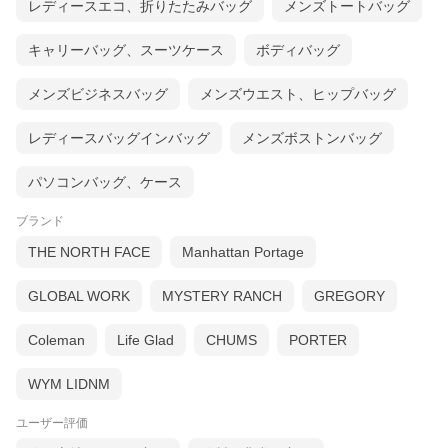
レディースエコ、折りたたみバッグ
メンズトートバッグ
内装のアルカンターラとは
内装にもこだわった素材を使用しています。高級車天井部分やシ
キャリーバッグ、スーツケース
ボディバッグ
ート部分に使用されるアルカンターラ素材を使用。
日本製の東レ株式会社 [TORAY]のアルカンターラ（日本名ウルト
メンズビジネスバッグ
メンズウエスト、ヒップバッグ
ラスエード）を内装に使用。
現在はレクサスの内装にも採用されております。手触りもしっと
レディースバッグインバッグ
メンズボストンバッグ
り柔らかく、軽くて丈夫、汚れにも強く洗濯も可能な最高の高級
素材。上質な高級車の一部を感じて頂けると思います。レクサス
パソコンバッグ、ケース
でも目立つ部分に採用しています通り、通常はメインで使って頂
ける素材です。しかし、見えにくい内装でアルカンターラを採用
するのは本当に贅沢な仕様となっております。
ブランド
TORAY製のアルカンターラ（ウルトラスエード）は地球環境にも
THE NORTH FACE
Manhattan Portage
配慮した次世代の人工スエードでこれからの車の内装は革からこ
ちらにゆっくりとスライドしていくと思われます。車レザーとい
GLOBAL WORK
MYSTERY RANCH
GREGORY
うレザーがさらに貴重な物になっていくという事になってきま
す。
Coleman
Life Glad
CHUMS
PORTER
商品の特徴と利点
WYM LIDNM
ご要望が多数ありました、スマホポーチを開発致しました。お客
様のご意見を参考にさせて頂きました。スマホと薄型のお財布が
ユーザー評価
入る最小限のバッグサイズです。男女兼用で使って頂けるように