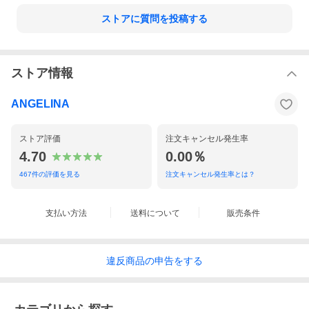
全て手作業で日本の革職人が制作しており、こちらはNEW
ANTIQUE のバッグシリーズとなります。バッグの場合は革だけ
ストアに質問を投稿する
ではなく内装に使うアルカンターラの縫製もありますのでミシン
にて時間をかけて一品一品丁寧に制作しております。
車のレザーシートは防水防汚処理が施されております。耐久性も
あり、少々の傷もつきませんのでとても扱いやすい素材となって
ストア情報
おります。
ご使用になられてからは色の経年変化はなく、光沢が増していく
変化をお楽しみ頂けます。
ANGELINA
アンティークレザーですので画像と同じ物は絶対にないオンリー
ワンの革となります。
ストア評価
注文キャンセル発生率
4.70
0.00％
車レザー部分は基本的にブラックとなります。
467
件の評価を見る
注文キャンセル発生率とは？
お客様の愛車のレザーで製作する事も可能です。車検証入れケー
スにはお車のロゴも入っておりますので、さらにレアなお品に仕
立てる事が可能です。
詳しい説明はこちら
支払い方法
送料について
販売条件
ショルダーや持ち手部分のイタリアレザーの紹介
違反
商品の
申告をする
ショルダーや持ち手部分に使うマストロット社（アドリア）は
1958年にイタリアで創業された老舗タンナーです。イタリア国内
において最大規模のタンナーです。