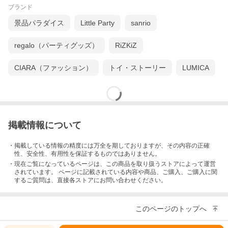
ト・ブラック・レッド・ブルー・イエ
ブランド
ローのいずれかになります。
景品パラダイス
Little Party
sanrio
regalo（パーティグッズ）
RiZKiZ
(10)とびだせ！おすし
お寿司がジャンっ！と飛び出す、下駄
CIARA（ファッション）
トイ・ストーリー
LUMICA
型のお寿司型で1度に10貫作ることが
可能！枠にご飯を詰めて、押し型の上
に置くだけで握り寿司が登場！
掲載情報について
・掲載している情報の精度には万全を期しておりますが、その内容の正確
ラッピング・送料無料！
性、安全性、有用性を保証するものではありません。
・現在ご覧になっているページは、この
商品
を取り扱うストアによって運営
されています。 ページに記載されている内容
や商品、ご購入
、ご購入に関
当店は複数店舗で在庫を共有しています。
するご質問は、直接各ストアにお問い合わせください。
常時調整をしておりますが、ご注文後に在庫切れが生じる事がご
ざいますので予めご了承くださいませ。
在庫欠品の際はメールにてご連絡いたします。
このページのトップへ
LINE@でクーポン配布