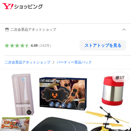
二次会景品アネットショップ
ストアトップを見る
4.49
（
142
件
）
二次会景品アネットショップ
パーティー景品パック
1
/
7