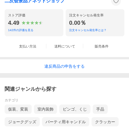
二次会景品アネットショップ
ストア評価
注文キャンセル発生率
4.49
0.00％
(7)ステンレスフードポット
真空二重構想なので飲みものはもちろ
142
件の評価を見る
注文キャンセル発生率とは？
ん温かいお料理や冷たいお料理を携帯
できる。広い口径なので大きな具でも
OK
支払い方法
送料について
販売条件
(8)ワイヤレス充電器
違反
商品の
申告をする
便利な置くだけ充電。ブルーのライテ
ィングがおしゃれに演出。Qi対応スマ
ホで利用できるワイヤレスチャージャ
ーパット。
関連ジャンルから探す
カテゴリ
仮装、変装
室内装飾
ビンゴ、くじ
手品
(9)赤外線ヘリコプター
2チャンネルの簡単操作のヘリコプタ
ジョークグッズ
パーティ用キャンドル
クラッカー
ー。もらったら遊んでみたいおもちゃ
として人気です。商品カラーはホワイ