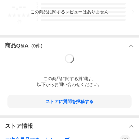
-.--
5
4
(4)鼻毛カッター
この
商品
に関するレビューはありません
3
お出かけ前のワンポイントエチケット
2
にもってこいの軽量コンパクトサイ
1
-
件
ズ。
商品Q&A
（
0
件）
(5)ピタッとシーラー
食品を手軽に密封保存！お手持ちのビ
ニール袋が手軽に密封パックになっち
ゃいます♪
この
商品
に関する質問は、
以下からお問い合わせください。
ストアに質問を投稿する
(6)吸引式イヤークリーナー
シリコンだから痛くない！耳の奥の取
りにくい耳あかをしっかり吸引。安全
ストア情報
ガード付きで、大人も子供も安心して
使えます。