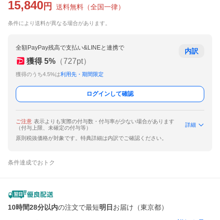
15,840
円
送料無料
（
全国一律
）
条件により送料が異なる場合があります。
全額PayPay残高で支払い&LINEと連携で
内訳
獲得
5
%
（
727
pt）
獲得のうち4.5%は
利用先・期間限定
ログインして確認
ご注意
表示よりも実際の付与数・付与率が少ない場合があります
詳細
（付与上限、未確定の付与等）
原則税抜価格が対象です。特典詳細は内訳でご確認ください。
条件達成でおトク
10時間28分以内
の注文で最短
明日
お届け（東京都）