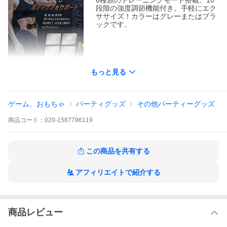
6種類のトレーニングモード搭載、10
段階の強度調節機能付き。手軽にエク
ササイズ！カラーはグレーまたはブラ
ックです。
もっと見る
(2)電動歯ブラシ
音波振動の力で歯のすみずみまでキレ
イに！替えブラシ1本付属！カラーは
ベージュ・ピンク・ブルーのいずれか
ゲーム、おもちゃ
パーティグッズ
その他パーティーグッズ
です。
商品
コード：
020-1587796119
この商品を共有する
(3)ホットサンドメーカー
2枚焼きダブルプレート！自宅で使う
アフィリエイトで紹介する
本格ホットサンドメーカー。フッ素加
工プレートでお手入れが楽々です。カ
ラーはホワイトまたはブラックです。
商品レビュー