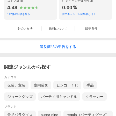
ストア評価
注文キャンセル発生率
4.49
0.00％
142
件の評価を見る
注文キャンセル発生率とは？
支払い方法
送料について
販売条件
違反
商品の
申告をする
関連ジャンルから探す
カテゴリ
仮装、変装
室内装飾
ビンゴ、くじ
手品
ジョークグッズ
パーティ用キャンドル
クラッカー
ブランド
景品パラダイス
sugar nine
regalo（パーティグッズ）