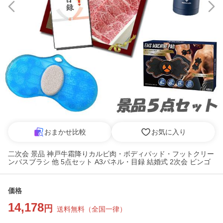
おまかせ比較
お気に入り
二次会 景品 神戸牛霜降りカルビ肉・ボディパッド・フットクリー
ンバスブラシ 他 5点セット A3パネル・目録 結婚式 2次会 ビンゴ
価格
14,178
円
送料無料
（
全国一律
）