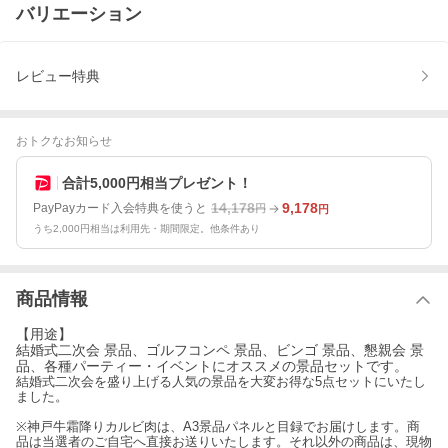
バリエーション
レビュー特典
おトクなお知らせ
合計5,000円相当プレゼント！
14,178
9,178
PayPayカード入会特典を使うと
円
円
うち2,000円相当は利用先・期間限定。他条件あり
商品情報
【用途】
結婚式二次会 景品、ゴルフコンペ 景品、ビンゴ 景品、懇親会 景
品、各種パーティー・イベントにオススメの景品セットです。
結婚式二次会を盛り上げる人気の景品を大変お得な5点セットにいたし
ました。
※神戸牛霜降りカルビ肉は、A3景品パネルと目録でお届けします。商
品は当選者のご自宅へ直接お送りいたします。それ以外の商品は、現物