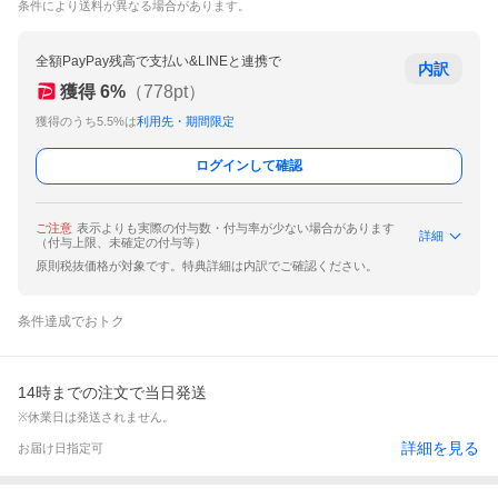
条件により送料が異なる場合があります。
全額PayPay残高で支払い&LINEと連携で
内訳
獲得
6
%
（
778
pt）
獲得のうち5.5%は
利用先・期間限定
ログインして確認
ご注意
表示よりも実際の付与数・付与率が少ない場合があります
詳細
（付与上限、未確定の付与等）
原則税抜価格が対象です。特典詳細は内訳でご確認ください。
条件達成でおトク
14時までの注文で当日発送
※休業日は発送されません。
詳細を見る
お届け日指定可