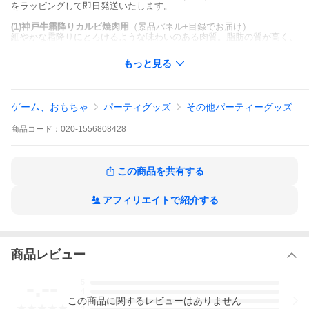
をラッピングして即日発送いたします。
(1)神戸牛霜降りカルビ焼肉用
（景品パネル+目録でお届け）
細やかな霜降りにとろけるような味わいのある肉質。脂肪の質が高く、
食べた際に脂っこさを感じにくい最高級ブランド牛 神戸ビーフ 霜降り
カルビ焼肉300g
もっと見る
(2)ボディパッド
6種類のトレーニングモード搭載、10段階の強度調節機能付き。EMSボ
ディパッドで手軽にエクササイズ！！
ゲーム、おもちゃ
パーティグッズ
その他パーティーグッズ
(3)フットクリーンバスブラシ
商品
コード：
020-1556808428
いつものバスタイムのついでにできる爽快フットケア。お風呂ゴシゴ
シ！スッキリ洗える！ハードブラシ＆ロングブラシ付きで新感覚の心地
よさ。軽石でかかとも磨けて完璧な仕上がりに。
この商品を共有する
(4)デジタルクロック
うつくしさだけではなく、機能も充実。時計、アラーム、ストップウォ
ッチ、カレンダーなど便利な機能を備えてた才色兼備な一台。※商品カ
アフィリエイトで紹介する
ラーはホワイトまたはブルー、ピンクです。
(5)ウォーターボトル
保冷＆保温性バツグンの真空二重構造ステンレスボトル。スリム＆スタ
イリッシュな500mlの大容量。
商品レビュー
ラッピング・送料無料で即日発送！
-.--
5
4
この
商品
に関するレビューはありません
3