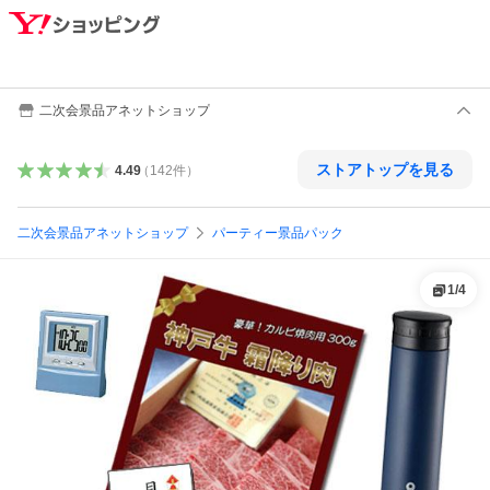
二次会景品アネットショップ
ストアトップを見る
4.49
（
142
件
）
二次会景品アネットショップ
パーティー景品パック
1
/
4