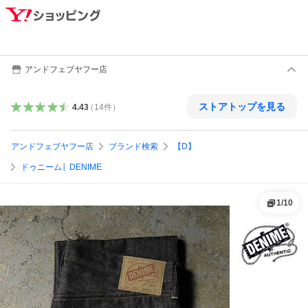
アンドフェブヤフー店
ストアトップを見る
4.43
（
14
件
）
アンドフェブヤフー店
ブランド検索
【D】
ドゥニーム│ DENIME
1
/
10