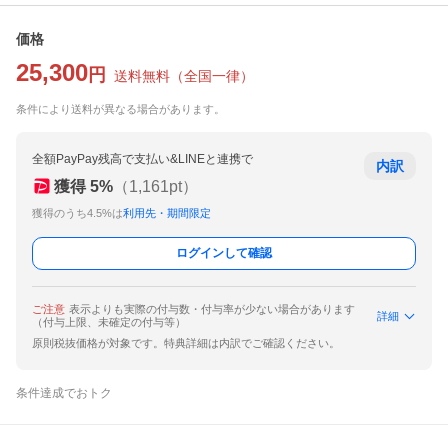
価格
25,300
円
送料無料
（
全国一律
）
条件により送料が異なる場合があります。
全額PayPay残高で支払い&LINEと連携で
内訳
獲得
5
%
（
1,161
pt）
獲得のうち4.5%は
利用先・期間限定
ログインして確認
ご注意
表示よりも実際の付与数・付与率が少ない場合があります
詳細
（付与上限、未確定の付与等）
原則税抜価格が対象です。特典詳細は内訳でご確認ください。
条件達成でおトク