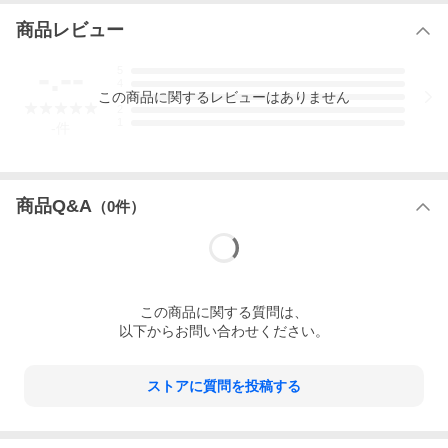
商品レビュー
-.--
5
4
この
商品
に関するレビューはありません
WAREHOUSEが手掛ける、DENIME。66モデル。
3
2
1
-
件
クラボウとの共同開発により、「創業当初のDENIME」を徹底
再現するというコンセプト始動したウエアハウスメイドの
「DENIME」は、1990年代にジーンズフリークの心を掴んだ独
特のデニムを再現するところからプロジェクトは始まった。
そのなかでXXモデルと66モデルについては、緯（よこ）糸の打
商品Q&A
（
0
件）
ち込み本数を変えているという当時のレシピとテスト生地を入
手し、それぞれのデニムを再現した。縫製については、66モデ
ルの特徴であるコアスパンと還縫いを中心にした縫製はヴィン
テージを再現しながら、シルエットについてはそのイメージと
してある「股上がやや浅く、タイトなストレート」を期待通り
に再現している。
この
商品
に関する質問は、
以下からお問い合わせください。
ストアに質問を投稿する