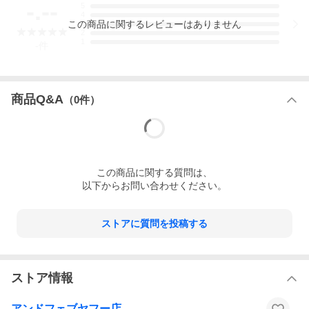
-.--
5
4
この
商品
に関するレビューはありません
3
2
商品説明
1
-
件
世界のモードを牽引するブランドの仏製シャツレーベルによる
1990年代の名作に着想を得たレギュラーカラーシャツ。 身巾、
着丈、アームホールをゆったりととったシルエットに小さめの
襟を合わせ、 タックイン・アウトいずれにもマッチするバラン
商品Q&A
（
0
件）
ス感に仕上げました。 国内のドレスシャツ専業工場で縫製し、
細かな運針ながらピリつきのない仕立てを実現。前立てとカフ
スには、薄めの白蝶貝ボタンを採用しています。
経糸・緯糸ともに通常のブロードよりやや打込み本数を増やす
ことで、薄手ながらも程よいハリ感を引き出したポプリン生
地。コンパクト糸を使用することで、上質な光沢や風合いを持
った生地に仕上がっています。
この
商品
に関する質問は、
以下からお問い合わせください。
ストアに質問を投稿する
ストア情報
アンドフェブヤフー店