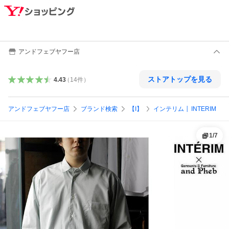
アンドフェブヤフー店
ストアトップを見る
4.43
（
14
件
）
アンドフェブヤフー店
ブランド検索
【I】
インテリム │ INTERIM
1
/
7