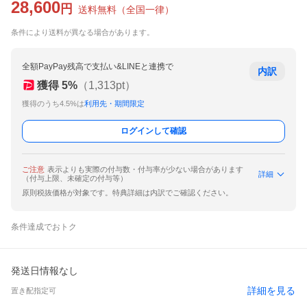
28,600
円
送料無料
（
全国一律
）
条件により送料が異なる場合があります。
全額PayPay残高で支払い&LINEと連携で
内訳
獲得
5
%
（
1,313
pt）
獲得のうち4.5%は
利用先・期間限定
ログインして確認
ご注意
表示よりも実際の付与数・付与率が少ない場合があります
詳細
（付与上限、未確定の付与等）
原則税抜価格が対象です。特典詳細は内訳でご確認ください。
条件達成でおトク
発送日情報なし
詳細を見る
置き配指定可