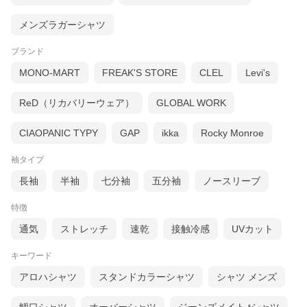
メンズラガーシャツ
ブランド
MONO-MART
FREAK'S STORE
CLEL
Levi's
ReD（リカバリーウェア）
GLOBAL WORK
CIAOPANIC TYPY
GAP
ikka
Rocky Monroe
袖タイプ
長袖
半袖
七分袖
五分袖
ノースリーブ
特徴
通気
ストレッチ
速乾
接触冷感
UVカット
着用サイズ：5サイズ
着用カラー：IVORY
キーワード
スタッフDATA
アロハシャツ
スタンドカラーシャツ
シャツ メンズ
ヌクイ 身長:約173cm/体重:約65kg