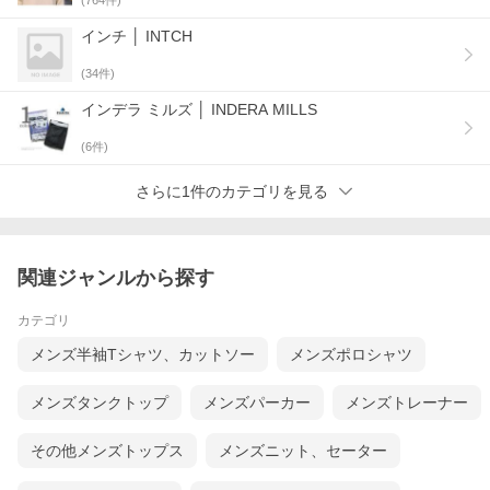
カラーシャツ。左胸に大きなポケットを設けた片ポケタイプで
す。前立てとカフスのボタンは高瀬貝を合わせ、キラリと光る
上品さを演出しています。トップボタンはループ留め仕様を採
インチ │ INTCH
用しています。ハリのある襟をキープできるようカラーキーパ
ーが付属します。 半袖は、長袖よりもアームホールを大きく
(
34
件)
し、一般的な半袖シャツよりも袖丈を長めに設定しました。
インデラ ミルズ │ INDERA MILLS
─ 200双ブロード
シャツ生地の中でも極めて細い、スーピマコットンの200番双
(
6
件)
糸を高密度に織り上げたブロード生地を使用しています。「シ
ャツ生地の最高峰」とも称されており、豊かな光沢感と袖を通
さらに1件のカテゴリを見る
したエリの滑らかなタッチはシルクにも例えられます。
関連ジャンルから探す
カテゴリ
メンズ半袖Tシャツ、カットソー
メンズポロシャツ
メンズタンクトップ
メンズパーカー
メンズトレーナー
その他メンズトップス
メンズニット、セーター