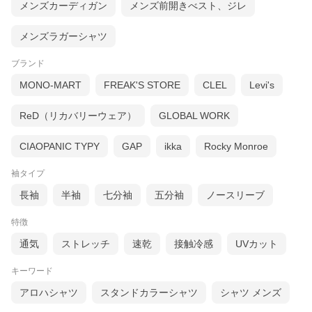
メンズカーディガン
メンズ前開きべスト、ジレ
メンズラガーシャツ
ブランド
MONO-MART
FREAK'S STORE
CLEL
Levi's
ReD（リカバリーウェア）
GLOBAL WORK
CIAOPANIC TYPY
GAP
ikka
Rocky Monroe
袖タイプ
長袖
半袖
七分袖
五分袖
ノースリーブ
特徴
通気
ストレッチ
速乾
接触冷感
UVカット
キーワード
アロハシャツ
スタンドカラーシャツ
シャツ メンズ