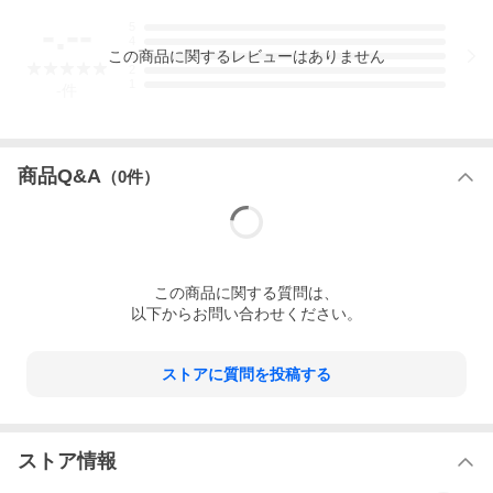
-.--
5
4
この
商品
に関するレビューはありません
3
2
1
-
件
商品Q&A
（
0
件）
60年代のオープンカラーシャツをモチーフに
最高峰の200双ブロード生地を使用して製作した
アンドフェブ別注の半袖シャツ
この
商品
に関する質問は、
以下からお問い合わせください。
ストアに質問を投稿する
ストア情報