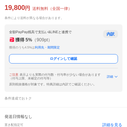
19,800
円
送料無料
（
全国一律
）
条件により送料が異なる場合があります。
全額PayPay残高で支払い&LINEと連携で
内訳
獲得
5
%
（
909
pt）
獲得のうち4.5%は
利用先・期間限定
ログインして確認
ご注意
表示よりも実際の付与数・付与率が少ない場合があります
詳細
（付与上限、未確定の付与等）
原則税抜価格が対象です。特典詳細は内訳でご確認ください。
条件達成でおトク
発送日情報なし
詳細を見る
置き配指定可