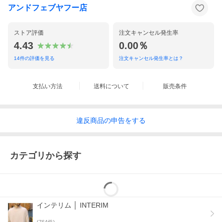
アンドフェブヤフー店
ストア評価
注文キャンセル発生率
4.43
0.00％
14
件の評価を見る
注文キャンセル発生率とは？
支払い方法
送料について
販売条件
違反
商品の
申告をする
カテゴリから探す
商品説明
インテリムから、片ポケビッグポケットの半袖オープンカラー
シャツ。
アンドフェブ別注で、サックスのブロード生地で製作していた
だきました。
インテリム │ INTERIM
1960年代の日本製TOWN CRAFTのシャツを基にしたオープン
(
764
件)