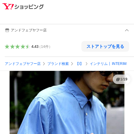
アンドフェブヤフー店
ストアトップを見る
4.43
（
14
件
）
アンドフェブヤフー店
ブランド検索
【I】
インテリム │ INTERIM
1
/
19