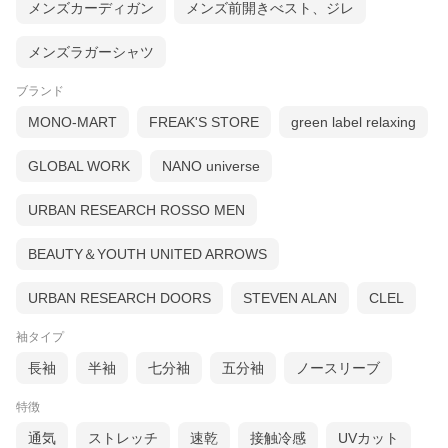
メンズカーディガン
メンズ前開きべスト、ジレ
メンズラガーシャツ
ブランド
MONO-MART
FREAK'S STORE
green label relaxing
GLOBAL WORK
NANO universe
URBAN RESEARCH ROSSO MEN
BEAUTY＆YOUTH UNITED ARROWS
URBAN RESEARCH DOORS
STEVEN ALAN
CLEL
袖タイプ
長袖
半袖
七分袖
五分袖
ノースリーブ
特徴
通気
ストレッチ
速乾
接触冷感
UVカット