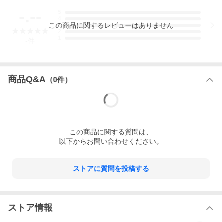
-.--
5
4
この
商品
に関するレビューはありません
3
2
1
-
件
商品Q&A
（
0
件）
60年代のオープンカラーシャツをモチーフに
最高峰の200双ブロード生地を使用して製作した
アンドフェブ別注の半袖シャツ
この
商品
に関する質問は、
以下からお問い合わせください。
ストアに質問を投稿する
ストア情報