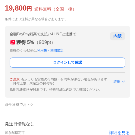
19,800
円
送料無料
（
全国一律
）
条件により送料が異なる場合があります。
全額PayPay残高で支払い&LINEと連携で
内訳
獲得
5
%
（
909
pt）
獲得のうち4.5%は
利用先・期間限定
ログインして確認
ご注意
表示よりも実際の付与数・付与率が少ない場合があります
詳細
（付与上限、未確定の付与等）
原則税抜価格が対象です。特典詳細は内訳でご確認ください。
条件達成でおトク
発送日情報なし
詳細を見る
置き配指定可