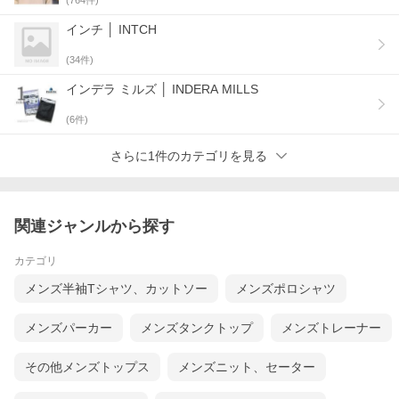
1960年代の日本製TOWN CRAFTのシャツを基にしたオープン
カラーシャツ。左胸に大きなポケットを設けた片ポケタイプで
す。前立てとカフスのボタンは白蝶貝を合わせ、キラリと光る
インチ │ INTCH
上品さを演出しています。トップボタンはループ留め仕様を採
用しています。ハリのある襟をキープできるようカラーキーパ
(
34
件)
ーが付属します。 半袖は、長袖よりもアームホールを大きく
し、一般的な半袖シャツよりも袖丈を長めに設定しました。
インデラ ミルズ │ INDERA MILLS
─ 200双ブロード
(
6
件)
シャツ生地の中でも極めて細い、スーピマコットンの200番双
糸を高密度に織り上げたブロード生地を使用しています。「シ
さらに1件のカテゴリを見る
ャツ生地の最高峰」とも称されており、豊かな光沢感と袖を通
したエリの滑らかなタッチはシルクにも例えられます。
関連ジャンルから探す
カテゴリ
メンズ半袖Tシャツ、カットソー
メンズポロシャツ
メンズパーカー
メンズタンクトップ
メンズトレーナー
その他メンズトップス
メンズニット、セーター