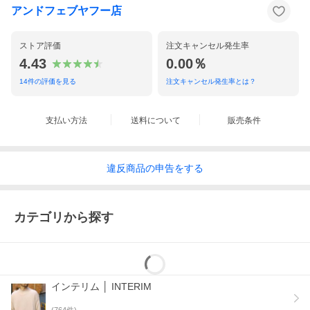
アンドフェブヤフー店
ストア評価
注文キャンセル発生率
4.43
0.00％
14
件の評価を見る
注文キャンセル発生率とは？
支払い方法
送料について
販売条件
違反
商品の
申告をする
カテゴリから探す
商品説明
インテリムから、片ポケビッグポケットの半袖オープンカラー
シャツ。
アンドフェブ別注で、サックスのブロード生地で製作していた
インテリム │ INTERIM
だきました。
(
764
件)