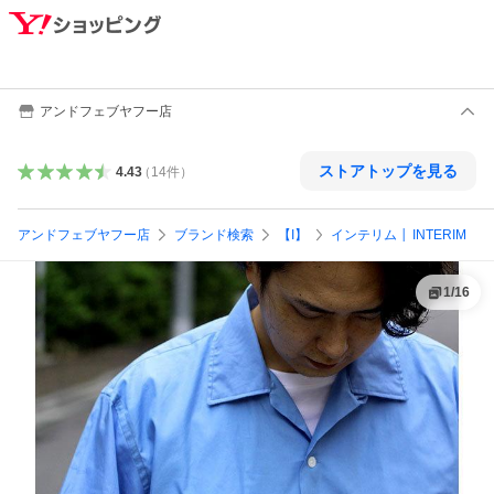
アンドフェブヤフー店
ストアトップを見る
4.43
（
14
件
）
アンドフェブヤフー店
ブランド検索
【I】
インテリム │ INTERIM
1
/
16