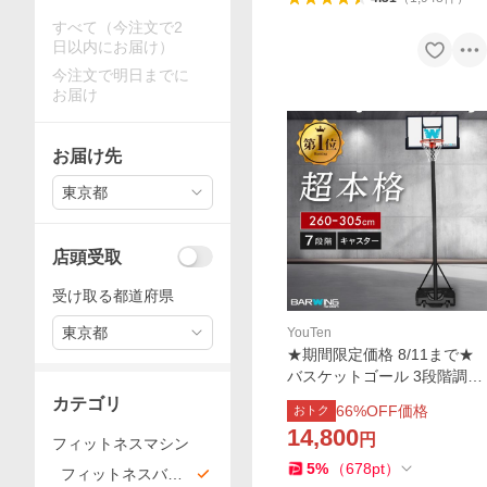
すべて（今注文で2
日以内にお届け）
今注文で明日までに
お届け
お届け先
東京都
店頭受取
受け取る都道府県
東京都
YouTen
★期間限定価格 8/11まで★
バスケットゴール 3段階調節
260cm-305cm ミニバス 一般
カテゴリ
66
%OFF価格
おトク
公式サイズ キャスター 移動
14,800
円
式 公式スケットボール ミニ
フィットネスマシン
バス ゴール
5
%
（
678
pt
）
フィットネスバイ