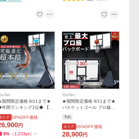
ouTen
YouTen
★期間限定価格 8/11まで★
★期間限定価格 8/11まで★
◆年間ランキング1位◆ 【20
バスケットゴール プロ級バ
25年徹底改良モデル】バスケ
ックボード 130×80cm 無段
58
%OFF価格
おトク
予約
ットゴール 無段階調整 230c
階調節 230cm-305cm キャス
26,900
円
305cm 足元フリー フロン
ター付き 屋外 公式サイズ ミ
66
%OFF価格
おトク
トボード付き
ニバス
28,900
5
%
（
1,233
pt
）
円