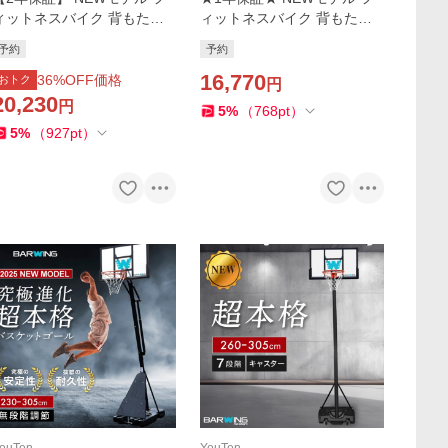
ィットネスバイク 背もたれ
ィットネスバイク 背もたれ
あり スピンバイク ルームバ
なし スピンバイク ルームバ
予約
予約
イク 筋トレ ダイエット器具
イク 筋トレ ダイエット器具
健康器具 有酸素運動 家庭用
健康器具 有酸素運動 静音 折
16,770
36
%OFF価格
おトク
円
静音 折り畳み
り畳み120分
20,230
円
5
%
（
768
pt
）
5
%
（
927
pt
）