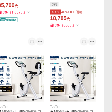
イク 連続使用 200分 スピン
あり スピンバイク ルームバ
35,700
予約
円
バイク ルームバイク エアロ
イク 筋トレ ダイエット器具
イクビクス 筋トレ ダイエ
健康器具 有酸素運動 家庭用
40
%OFF価格
5
%
（
1,637
pt
）
おトク
ット器具
静音 折り畳み
18,785
円
5
%
（
860
pt
）
ouTen
YouTen
【2年保証】 NEWモデル フ
★1年保証★ NEWモデル フ