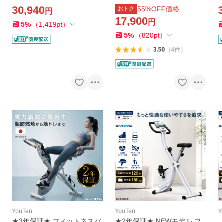
イク 連続使用 200分 スピン
ィットネスバイク トレーニ
30,940
55
%OFF価格
おトク
円
バイク ルームバイク エアロ
ングバイク スピンバイク ル
17,900
円
バイクビクス 筋トレ ダイエ
ームバイク 静音 折り畳み マ
バ
5
%
（
1,419
pt
）
ット器具
グネット
5
%
（
820
pt
）
3.50
（
4
件
）
YouTen
YouTen
Y
★3年保証★ フィットネスバ
★2年保証★ NEWモデル フ