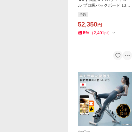
ル プロ級バックボード 130×
80cm 無段階調節 230cm〜3
予約
05cm キャスター付き 屋外
家庭用 練習用 公式サイズ ミ
52,350
円
ニバス
5
%
（
2,401
pt
）