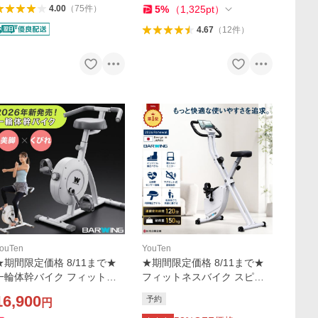
5
%
（
1,325
pt
）
4.00
（
75
件
）
4.67
（
12
件
）
ouTen
YouTen
★期間限定価格 8/11まで★
★期間限定価格 8/11まで★
一輪体幹バイク フィットネ
フィットネスバイク スピン
スバイク スピンバイク ルー
バイク ルームバイク 筋トレ
16,900
予約
円
ムバイク エアロ バイクビク
ダイエット器具 健康器具 有