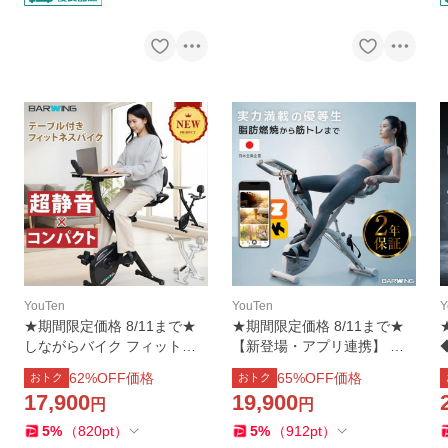
YouTen
YouTen
Y
★期間限定価格 8/11まで★
★期間限定価格 8/11まで★
しながらバイク フィットネ
【新登場・アプリ連携】 ＼
スバイク テーブル付 スピン
２年保証付き／ フィットネ
62
%OFF価格
65
%OFF価格
おトク
おトク
バイク ルームバイク エアロ
スバイク 連続使用 180分 耐
17,900
19,900
円
円
バイクビクス 高齢者 筋トレ
荷重 160kg スピンバイク
m-
5
%
（
820
pt
）
5
%
（
912
pt
）