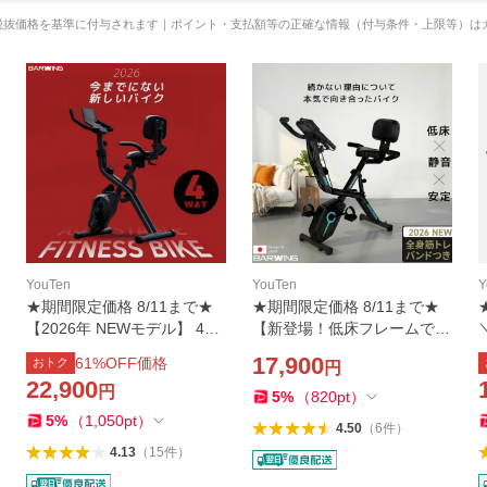
税抜価格を基準に付与されます｜ポイント・支払額等の正確な情報（付与条件・上限等）は
YouTen
YouTen
Y
★期間限定価格 8/11まで★
★期間限定価格 8/11まで★
【2026年 NEWモデル】 4WA
【新登場！低床フレームでス
Y フィットネスバイク トレ
ッと乗れる】 フィットネス
17,900
61
%OFF価格
おトク
円
ーニングバイク 連続使用 20
バイク スピンバイク ルーム
22,900
円
0分 スピンバイク ルームバイ
バイク エアロ バイクビクス
5
%
（
820
pt
）
ク エアロ バイクビクス
ダイエット器具
5
%
（
1,050
pt
）
4.50
（
6
件
）
4.13
（
15
件
）