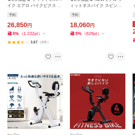
イク エアロ バイクビクス 16
ィットネスバイク スピンバ
段階 折りたたみ スピンバイ
イク ルームバイク 筋トレ ダ
予約
予約
ク ルームバイク バイク 家庭
イエット器具 健康器具 有酸
用 室内 静音 筋トレ
26,850
素運動 静音 折り畳み120分
18,060
円
円
5
%
（
1,232
pt
）
5
%
（
828
pt
）
3.67
（
6
件
）