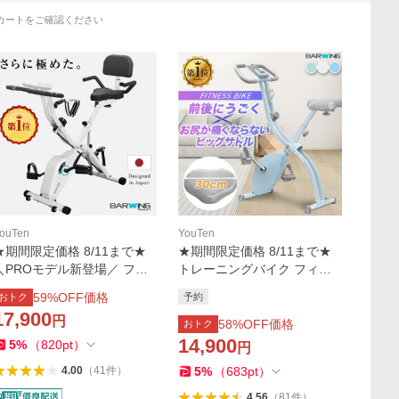
カートをご確認ください
ouTen
YouTen
★期間限定価格 8/11まで★
★期間限定価格 8/11まで★
＼PROモデル新登場／ フィ
トレーニングバイク フィッ
ットネスバイク スピンバイ
トネスバイク スピンバイク
59
%OFF価格
おトク
予約
ク ルームバイク エアロ バイ
ルームバイク エアロ バイク
17,900
円
クビクス ダイエット器具 健
ビクス 高齢者 筋トレ
58
%OFF価格
おトク
康器具
14,900
5
%
（
820
pt
）
円
5
%
（
683
pt
）
4.00
（
41
件
）
4.56
（
81
件
）