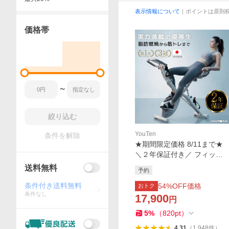
表示情報について
｜ポイントは原則
価格帯
〜
絞り込む
YouTen
条件を解除
★期間限定価格 8/11まで★
＼２年保証付き／ フィット
ネスバイク エアロ バイクビ
送料無料
予約
クス 16段階 ホイール 折りた
たみ スピンバイク
条件付き送料無料
54
%OFF価格
おトク
条件なし
17,900
円
5
%
（
820
pt
）
4.31
（
1,948
件
）