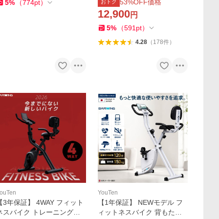
ス 高齢者 筋トレ ダイエット
酸素運動 静音 折り畳み120
53
%OFF価格
5
%
（
774
pt
）
おトク
器具
分
12,900
円
5
%
（
591
pt
）
4.28
（
178
件
）
ouTen
YouTen
【3年保証】 4WAY フィット
【1年保証】 NEWモデル フ
ネスバイク トレーニングバ
ィットネスバイク 背もたれ