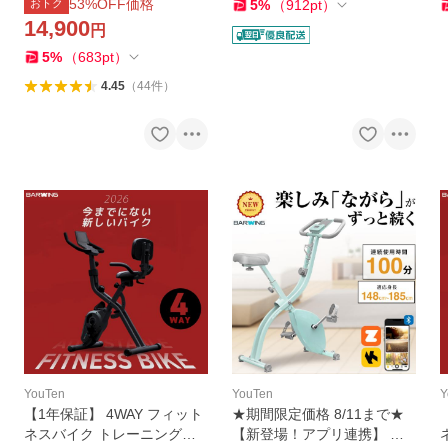
酸素運動 家庭用 静音 折り畳
クビクス 高齢者 筋トレ ダイ
53
%OFF価格
おトク
5
%
（
912
pt
）
み
エット器具 健康器具
14,900
円
5
%
（
683
pt
）
4.45
（
44
件
）
YouTen
YouTen
Y
【1年保証】 4WAY フィット
★期間限定価格 8/11まで★
ネスバイク トレーニングバ
【新登場！アプリ連携】 フ