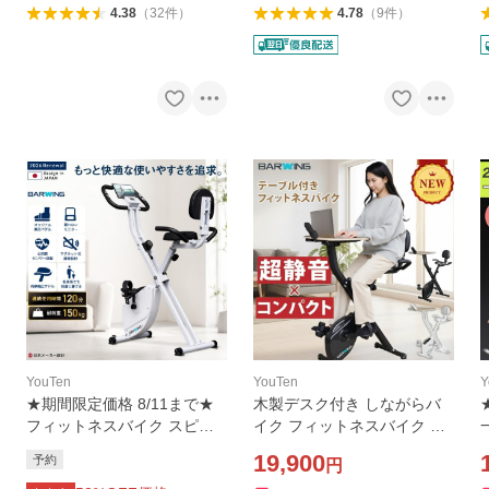
4.38
（
32
件
）
4.78
（
9
件
）
YouTen
YouTen
Y
★期間限定価格 8/11まで★
木製デスク付き しながらバ
フィットネスバイク スピン
イク フィットネスバイク テ
バイク ルームバイク 筋トレ
ーブル付 机付き スピンバイ
19,900
予約
円
ダイエット器具 健康器具 有
ク ルームバイク エアロ バイ