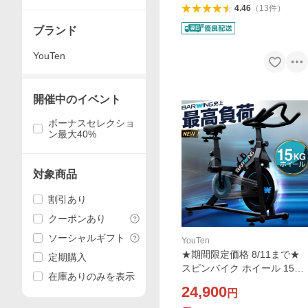
ク
4.46
（
13
件
）
ブランド
YouTen
開催中のイベント
ボーナスセレクショ
ン最大40%
対象商品
割引あり
クーポンあり
ソーシャルギフト
YouTen
★期間限定価格 8/11まで★
定期購入
スピンバイク ホイール 15KG
在庫ありのみを表示
アプリ連携 kinomap zwift 静
24,900
円
音 組み立て簡単 フィットネ