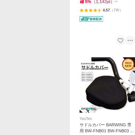
スバイク エアロ バイクビク
5
%
（
1,142
pt
）
ス
4.57
（
7
件
）
YouTen
サドルカバー BARWING 専
用 BW-FNB01 BW-FNB03 B