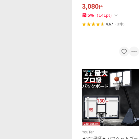
W-FNB03 フィットネスバイ
3,080
円
ク サドル 専用カバー トレー
ニングバイク エアロ バイク
5
%
（
141
pt
）
カバー クッション 自転車
4.67
（
3
件
）
YouTen
★3年保証★ バスケットゴー