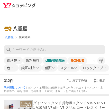
八番屋
八番屋
検索結果
価格帯
送料無料
すべての条
色
純正/社外
種類
スタイル
ロックタイプ
312
件
おすすめ順
表示
表示情報について
｜ポイントは原則税抜価格を基準に付与されます｜ポイント・支
払額等の正確な情報（付与条件・上限等）はカートをご確認ください
ダイソン スタンド 掃除機スタンド V15 V12 V1
1 V10 V8 V7 slim V6 スリム コードレス クリー