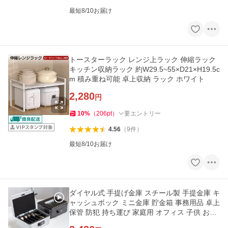
最短8/10お届け
トースターラック レンジ上ラック 伸縮ラック
キッチン収納ラック 約W29.5~55×D21×H19.5c
m 積み重ね可能 卓上収納 ラック ホワイト
2,280
円
10
%
（
206
pt
）
要エントリー
4.56
（
9
件
）
最短8/10お届け
ダイヤル式 手提げ金庫 スチール製 手提金庫 キ
ャッシュボック ミニ金庫 貯金箱 事務用品 卓上
保管 防犯 持ち運び 家庭用 オフィス 子供 おし
ゃれ