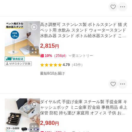
高さ調整可 ステンレス製 ボトルスタンド 猫 犬
ペット用 水飲み スタンド ウォータースタンド
水飲み器 スタンド ボトル給水器スタンド こぼ
れ ない 倒れない
2,815
円
10
%
（
256
pt
）
要エントリー
4.79
（
43
件
）
最短8/10お届け
ダイヤル式 手提げ金庫 スチール製 手提金庫 キ
ャッシュボック ミニ金庫 貯金箱 事務用品 卓上
保管 防犯 持ち運び 家庭用 オフィス 子供 おし
ゃれ
2,980
円