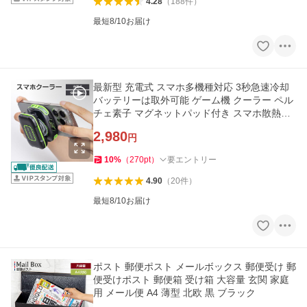
4.28
（
188
件
）
最短8/10お届け
最新型 充電式 スマホ多機種対応 3秒急速冷却
バッテリーは取外可能 ゲーム機 クーラー ペル
チェ素子 マグネットパッド付き スマホ散熱器
静音 軽量 小型 ファン
2,980
円
10
%
（
270
pt
）
要エントリー
4.90
（
20
件
）
最短8/10お届け
ポスト 郵便ポスト メールボックス 郵便受け 郵
便受けポスト 郵便箱 受け箱 大容量 玄関 家庭
用 メール便 A4 薄型 北欧 黒 ブラック