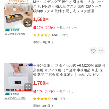
Mサイズ デスク下 後付け 引き出し 大きいサイ
ズ 机下収納 小物入れ デスク収納 収納ケース
収納ボックス 取付け 隠し式 デスク整理
1,580
円
10
%
（
142
pt
）
要エントリー
4.50
（
22
件
）
最短8/10お届け
手提げ金庫 小型 ダイヤル式 A6 M200M 家庭用
業務用 オフィス用 ミニ金庫 事務用品 卓上 保
管 防犯 手提金庫 金属製 おしゃれ プレゼント
ギフト 持ち運び
1,780
円
10
%
（
160
pt
）
要エントリー
4.66
（
77
件
）
最短8/10お届け