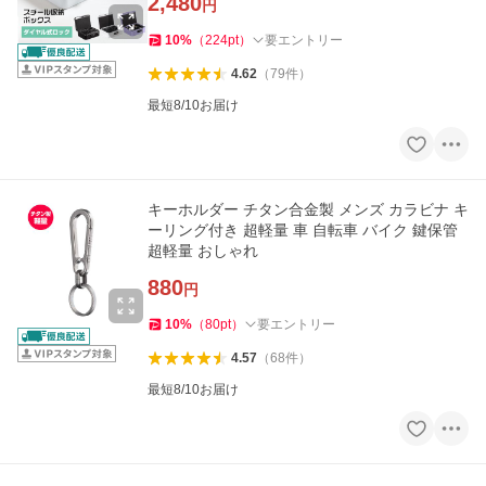
2,480
円
10
%
（
224
pt
）
要エントリー
4.62
（
79
件
）
最短8/10お届け
キーホルダー チタン合金製 メンズ カラビナ キ
ーリング付き 超軽量 車 自転車 バイク 鍵保管
超軽量 おしゃれ
880
円
10
%
（
80
pt
）
要エントリー
4.57
（
68
件
）
最短8/10お届け