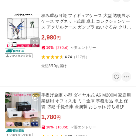
積み重ね可能 フィギュアケース 大型 透明展示
ケース マグネット式扉 卓上 コレクションケー
ス アクリルケース ガンプラ ぬいぐるみ クリア
収納 ボックス 防塵
2,980
円
10
%
（
270
pt
）
要エントリー
4.74
（
117
件
）
最短8/10お届け
手提げ金庫 小型 ダイヤル式 A6 M200M 家庭用
業務用 オフィス用 ミニ金庫 事務用品 卓上 保
管 防犯 手提金庫 金属製 おしゃれ 持ち運び 簡
易金庫
1,780
円
10
%
（
160
pt
）
要エントリー