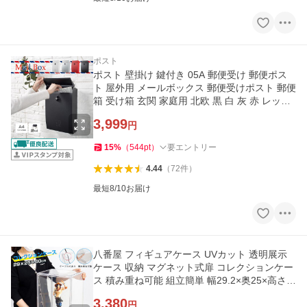
ポスト
ポスト 壁掛け 鍵付き 05A 郵便受け 郵便ポス
ト 屋外用 メールボックス 郵便受けポスト 郵便
箱 受け箱 玄関 家庭用 北欧 黒 白 灰 赤 レッド
おしゃれ 大容量
3,999
円
15
%
（
544
pt
）
要エントリー
4.44
（
72
件
）
最短8/10お届け
八番屋 フィギュアケース UVカット 透明展示
ケース 収納 マグネット式扉 コレクションケー
ス 積み重ね可能 組立簡単 幅29.2×奥25×高さ4
0cm クリア
3,380
円