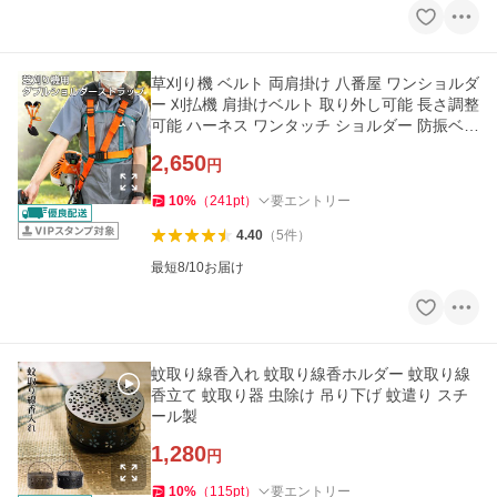
草刈り機 ベルト 両肩掛け 八番屋 ワンショルダ
ー 刈払機 肩掛けベルト 取り外し可能 長さ調整
可能 ハーネス ワンタッチ ショルダー 防振ベル
ト 農機 農業
2,650
円
10
%
（
241
pt
）
要エントリー
4.40
（
5
件
）
最短8/10お届け
蚊取り線香入れ 蚊取り線香ホルダー 蚊取り線
香立て 蚊取り器 虫除け 吊り下げ 蚊遣り スチ
ール製
1,280
円
10
%
（
115
pt
）
要エントリー