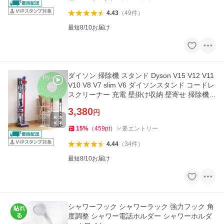
4.43
（
49
件
）
最短8/10お届け
ダイソン 掃除機 スタンド Dyson V15 V12 V11
V10 V8 V7 slim V6 ダイソンスタンド コードレ
スクリーナー 充電 壁掛け収納 壁寄せ 掃除機立
て スチール
3,380
円
15
%
（
459
pt
）
要エントリー
4.44
（
34
件
）
最短8/10お届け
シャワーフック シャワーラック 強力フック 角
度調整 シャワー電話ホルダー シャワーホルダ