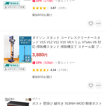
10
%
（
270
pt
）
要エントリー
3.87
（
15
件
）
最短8/10お届け
ダイソン スタンド コードレスクリーナースタ
ンド V15 V12 V11 V10 V8スリム V7silm V6 対
応 掃除機スタンド 掃除機立て スチール製 ブラ
ック ホワイト
3,880
円
15
%
（
528
pt
）
要エントリー
4.34
（
173
件
）
最短8/10お届け
ポスト
ポスト 壁掛け 鍵付き 918NH-WOD 郵便ポスト