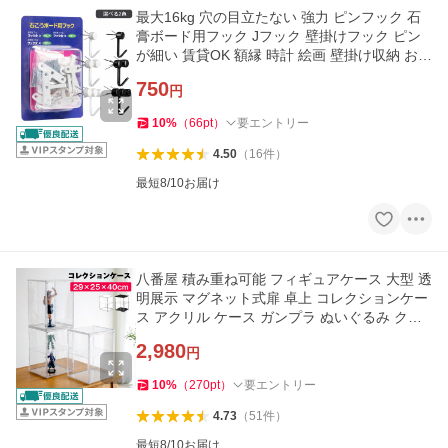
最大16kg 穴の目立たない 強力 ピンフック 石
膏ボード用フック Jフック 壁掛けフック ピン
が細い 賃貸OK 額縁 時計 絵画 壁掛け収納 おし
ゃれ
750
円
10
%
（
66
pt
）
要エントリー
4.50
（
16
件
）
最短8/10お届け
八番屋 積み重ね可能 フィギュアケース 大型 透
明展示 マグネット式扉 卓上 コレクションケー
ス アクリル ケース ガンプラ ぬいぐるみ クリ
ア 収納 ボックス
2,980
円
10
%
（
270
pt
）
要エントリー
4.73
（
51
件
）
最短8/10お届け