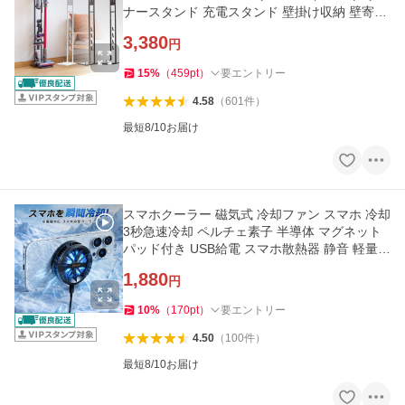
ナースタンド 充電スタンド 壁掛け収納 壁寄せ
掃除機立て スチール
3,380
円
15
%
（
459
pt
）
要エントリー
4.58
（
601
件
）
最短8/10お届け
スマホクーラー 磁気式 冷却ファン スマホ 冷却
3秒急速冷却 ペルチェ素子 半導体 マグネット
パッド付き USB給電 スマホ散熱器 静音 軽量
小型 多機種対応
1,880
円
10
%
（
170
pt
）
要エントリー
4.50
（
100
件
）
最短8/10お届け