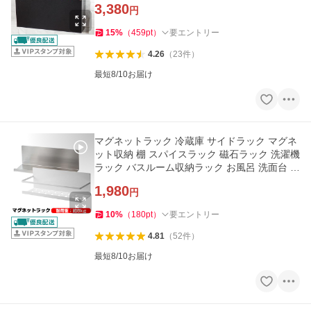
3,380
円
15
%
（
459
pt
）
要エントリー
4.26
（
23
件
）
最短8/10お届け
マグネットラック 冷蔵庫 サイドラック マグネ
ット収納 棚 スパイスラック 磁石ラック 洗濯機
ラック バスルーム収納ラック お風呂 洗面台 調
味料 強力 保管
1,980
円
10
%
（
180
pt
）
要エントリー
4.81
（
52
件
）
最短8/10お届け