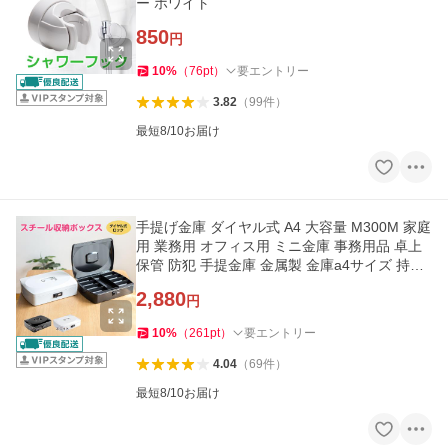
ー ホワイト
850
円
10
%
（
76
pt
）
要エントリー
3.82
（
99
件
）
最短8/10お届け
手提げ金庫 ダイヤル式 A4 大容量 M300M 家庭
用 業務用 オフィス用 ミニ金庫 事務用品 卓上
保管 防犯 手提金庫 金属製 金庫a4サイズ 持ち
運び
2,880
円
10
%
（
261
pt
）
要エントリー
4.04
（
69
件
）
最短8/10お届け