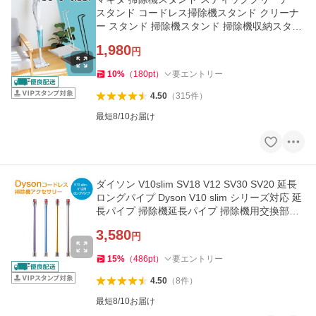
スタンド コードレス掃除機スタンド クリーナ
ー スタンド 掃除機スタンド 掃除機収納スタン
ド ホワイト ブラック
1,980
円
10
%
（
180
pt
）
要エントリー
4.50
（
315
件
）
最短8/10お届け
ダイソン V10slim SV18 V12 SV30 SV20 延長
ロングパイプ Dyson V10 slim シリーズ対応 延
長パイプ 掃除機延長パイプ 掃除機用交換部品
ダイソン 互換品 軽量
3,580
円
15
%
（
486
pt
）
要エントリー
4.50
（
8
件
）
最短8/10お届け