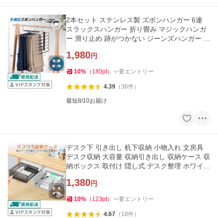
2本セット ステンレス製 ズボンハンガー 6連
スラックスハンガー 折り畳み マジックハンガ
ー 滑り止め 跡がつかない ジーンズハンガー 省
スペース 軽量
1,980
円
10
%
（
180
pt
）
要エントリー
4.39
（
36
件
）
最短8/10お届け
デスク下 引き出し 机下収納 小物入れ 文房具
デスク収納 大容量 収納引き出し 収納ケース 収
納ボックス 取付け 隠し式 デスク整理 ホワイト
×ブラックSMALL
1,380
円
10
%
（
123
pt
）
要エントリー
4.67
（
18
件
）