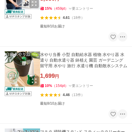
15
%
（
459
pt
）
要エントリー
4.61
（
18
件
）
最短8/10お届け
水やり当番 小型 自動給水器 植物 水やり器 水
遣り 自動水遣り器 鉢植え 園芸 ガーデニング
留守用 水やり 旅行 水遣り機 自動散水システム
1,699
円
10
%
（
154
pt
）
要エントリー
4.46
（
13
件
）
最短8/10お届け
マキタ 掃除機スタンド スティッククリーナー