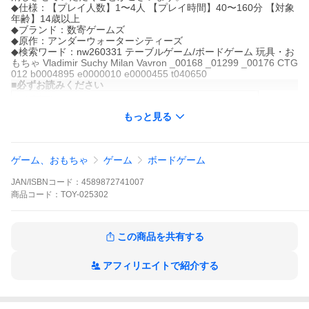
◆仕様：【プレイ人数】1〜4人 【プレイ時間】40〜160分 【対象
年齢】14歳以上
◆ブランド：数寄ゲームズ
◆原作：アンダーウォーターシティーズ
◆検索ワード：nw260331 テーブルゲーム/ボードゲーム 玩具・お
もちゃ Vladimir Suchy Milan Vavron _00168 _01299 _00176 CTG
012 b0004895 e0000010 e0000455 t040650
■必ずお読みください
もっと見る
■画像注意
※画像は実際の商品とは異なる場合があります。
■製品仕様
ゲーム、おもちゃ
ゲーム
ボードゲーム
【プレイ人数】1〜4人
【プレイ時間】40〜160分
JAN/ISBNコード：
4589872741007
【対象年齢】14歳以上
商品
コード：
TOY-025302
■セット内容
データディスク：28枚
建物トークン：84個
主要都市タイル：7枚
この商品を共有する
ゲームボードカバータイル：7枚
データ都市ドーム：11個
アフィリエイトで紹介する
初期資源タイル：1枚
カード：63枚
※箱裏に13枚と記載がありますが、ゲームボードカバータイルは7