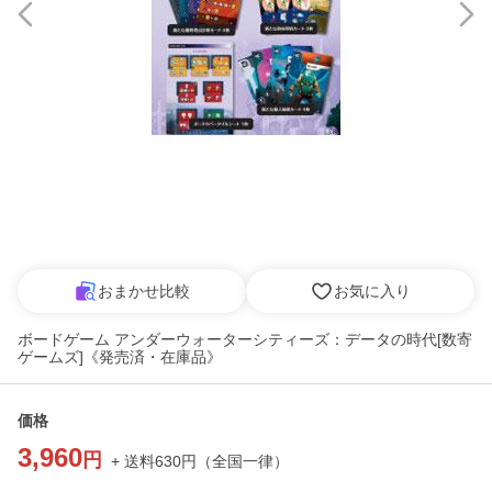
おまかせ比較
お気に入り
ボードゲーム アンダーウォーターシティーズ：データの時代[数寄
ゲームズ]《発売済・在庫品》
価格
3,960
円
+ 送料
630
円
（
全国一律
）