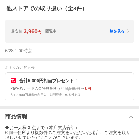
他ストアでの取り扱い（全
3
件）
3,960
最安値
閲覧中
一覧を見る
円
6/28 1:00
時点
おトクなお知らせ
合計5,000円相当プレゼント！
3,960
0
PayPayカード入会特典を使うと
円
円
うち2,000円相当は利用先・期間限定。他条件あり
商品情報
◆お一人様 3 点まで（本店支店合計）
※同一住所より複数件のご注文をいただいた場合、ご注文を取り
消しさせていただくことがございます。