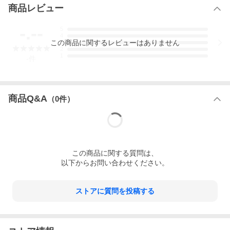
枚が正しい枚数となります。
商品レビュー
■ブランド
数寄ゲームズ
-.--
■原作タイトル名
5
アンダーウォーターシティーズ
4
この
商品
に関するレビューはありません
3
2
1
-
件
商品Q&A
（
0
件）
この
商品
に関する質問は、
以下からお問い合わせください。
ストアに質問を投稿する