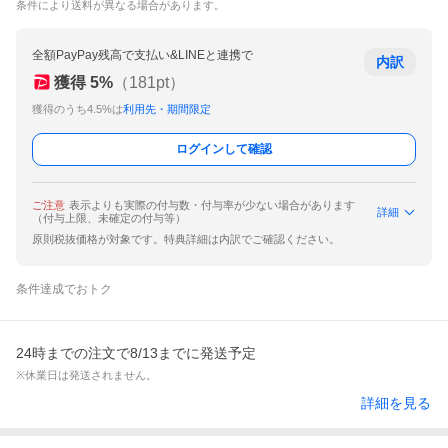
条件により送料が異なる場合があります。
全額PayPay残高で支払い&LINEと連携で
内訳
獲得
5
%
（
181
pt）
獲得のうち4.5%は
利用先・期間限定
ログインして確認
ご注意
表示よりも実際の付与数・付与率が少ない場合があります
詳細
（付与上限、未確定の付与等）
原則税抜価格が対象です。特典詳細は内訳でご確認ください。
条件達成でおトク
24時までの注文で8/13までに発送予定
※休業日は発送されません。
詳細を見る