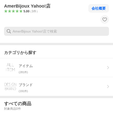
AmerBijoux Yahoo!店
会社概要
5.00
（
3
件
）
カテゴリから探す
アイテム
(
281
件)
ブランド
(
191
件)
すべての商品
対象商品
0
件