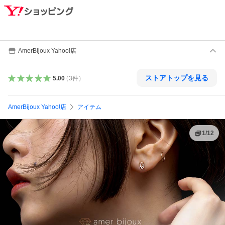
AmerBijoux Yahoo!店
ストアトップを見る
5.00
（
3
件
）
AmerBijoux Yahoo!店
アイテム
1
/
12