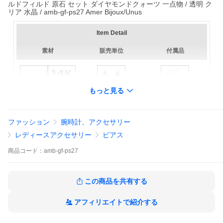
ルドフィルド 原石 セット ダイヤモンドクォーツ 一点物 / 透明 ク
リア 水晶 / amb-gf-ps27 Amer Bijoux/Unus
Item Detail
素材
販売単位
付属品
もっと見る
詳細
サイズ
ファッション
腕時計、アクセサリー
石種：
ハーキマー産高品質水晶
石：画像参照
金属：
?ゴールドフィルドとは
レディースアクセサリー
ピアス
備考
商品
コード：
amb-gf-ps27
◆必ず
コチラ
をご確認ください。
◆できる限り実物と差異の無いよう細心の注意を払って画像制作を行
っておりますが閲覧環境により実物の色と異なって見える場合があり
ます。あらかじめご了承ください。
この商品を共有する
■当店では一部商品を除きピアスにはキャッチ代金は含まれておりませ
ん。付属品【シリコンキャッチ】と記載されている物はサービスとし
てお付けしています。
アフィリエイトで紹介する