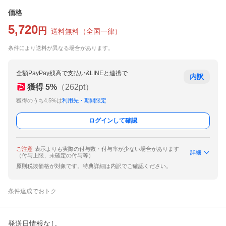
価格
5,720
円
送料無料
（
全国一律
）
条件により送料が異なる場合があります。
全額PayPay残高で支払い&LINEと連携で
内訳
獲得
5
%
（
262
pt）
獲得のうち4.5%は
利用先・期間限定
ログインして確認
ご注意
表示よりも実際の付与数・付与率が少ない場合があります
詳細
（付与上限、未確定の付与等）
原則税抜価格が対象です。特典詳細は内訳でご確認ください。
条件達成でおトク
発送日情報なし