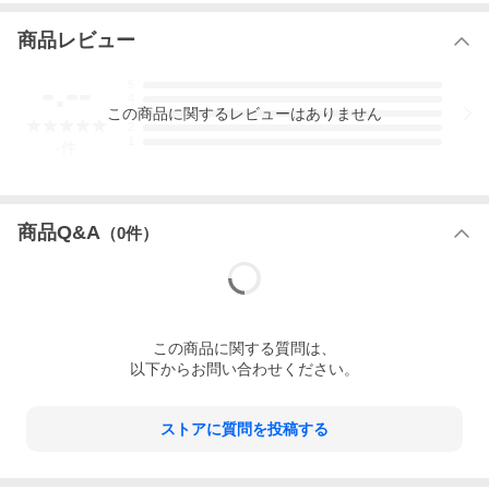
商品レビュー
-.--
5
4
この
商品
に関するレビューはありません
3
2
1
-
件
透明感と天然のシルエットが美しいダイヤモンドクォーツ・ハーキマー
ダイヤモンド（ハーキマー産）のピアスにSサイズが登場。お客様より
ご要望を多く頂戴した小粒タイプです。
商品Q&A
（
0
件）
透明感と煌きの強いグレードの高い石から厳選し、小粒でもしっかりし
た存在感がでるように作りました。
ダイヤモンドクォーツとは、掘り出された時から強い光沢感を放ち、美
しくカットされたような形をしています。それはまるでダイヤモンドの
水晶のようにも見えることから、ダイヤモンドクォーツと呼ばれるよう
になったのだそうです。
ダイヤモンドクォーツのナチュラルな美しさをお楽しみいただきたいで
この
商品
に関する質問は、
す。
以下からお問い合わせください。
ストアに質問を投稿する