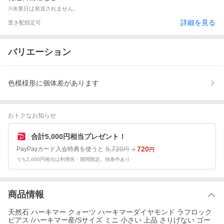
※休業日は発送されません。
詳細を見る
置き配指定可
バリエーション
色模様形に個体差があります
おトクなお知らせ
合計5,000円相当プレゼント！
5,720
720
PayPayカード入会特典を使うと
円
円
うち2,000円相当は利用先・期間限定。他条件あり
商品情報
天然石 ハーキマー クォーツ ハーキマーダイヤモンド ラフロック
ピアス /ハーキマー産/Sサイズ ミニ 小さい 上品 さりげない ゴー