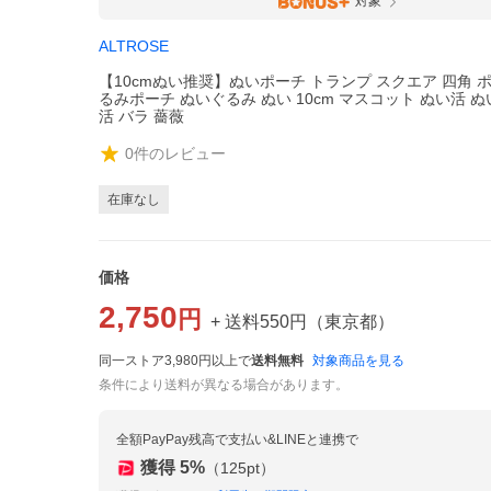
対象
ALTROSE
【10cmぬい推奨】ぬいポーチ トランプ スクエア 四角 
るみポーチ ぬいぐるみ ぬい 10cm マスコット ぬい活 ぬ
活 バラ 薔薇
0
件のレビュー
在庫なし
価格
2,750
円
+ 送料
550
円
（
東京都
）
同一ストア3,980円以上で
送料無料
対象商品を見る
条件により送料が異なる場合があります。
全額PayPay残高で支払い&LINEと連携で
獲得
5
%
（
125
pt）