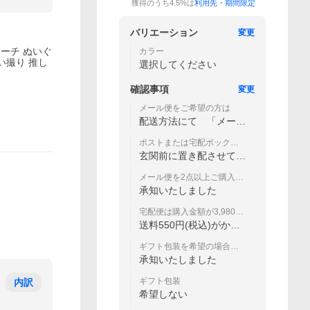
獲得のうち4.5%は
利用先・期間限定
バリエーション
変更
ポーチ ぬいぐ
カラー
い撮り 推し
選択してください
確認事項
変更
メール便をご希望の方は
配送方法にて 「メール
便」を選んでください。
ポストまたは宅配ボックス
にお届けできない場合
玄関前に置き配させてい
ただきます。
メール便を2点以上ご購入の
場合は宅配便で配送
承知いたしました
宅配便は購入金額が3,980円
(税込)未満のとき
送料550円(税込)がかか
ります
ギフト包装を希望の場合は
宅配便で配送
承知いたしました
ギフト包装
内訳
希望しない