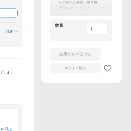
その他のご要望は備考欄に
ご記載ください
承知いたしました
数量
付
詳細
在庫がありません
ギフトで
贈る
終了しまし
細を見る