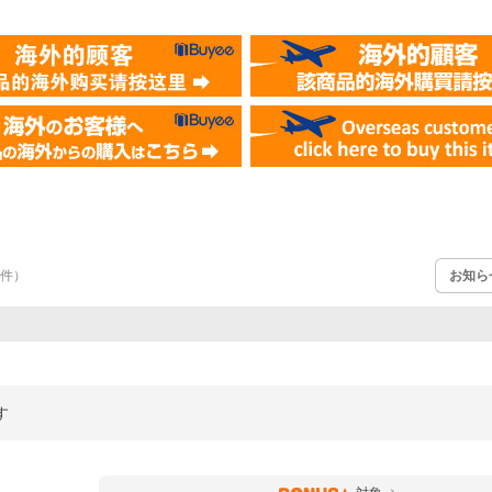
お知ら
件
）
す