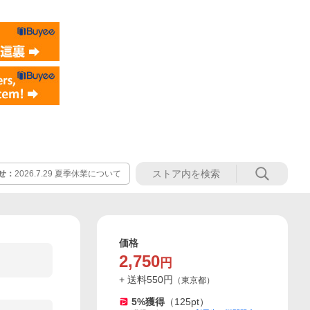
せ：
2026.7.29 夏季休業について
価格
2,750
円
+ 送料
550
円
（
東京都
）
5
%獲得
（
125
pt）