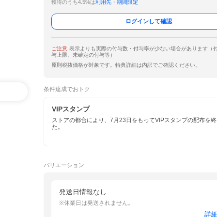
獲得のうち4.5%は
利用先・期間限定
ログインして確認
ご注意
表示よりも実際の付与数・付与率が少ない場合があります（
与上限、未確定の付与等）
原則税抜価格が対象です。特典詳細は内訳でご確認ください。
条件達成でおトク
VIPスタンプ
ストアの都合により、7月23日をもってVIPスタンプの配布を
た。
バリエーション
発送日情報なし
※休業日は発送されません。
詳