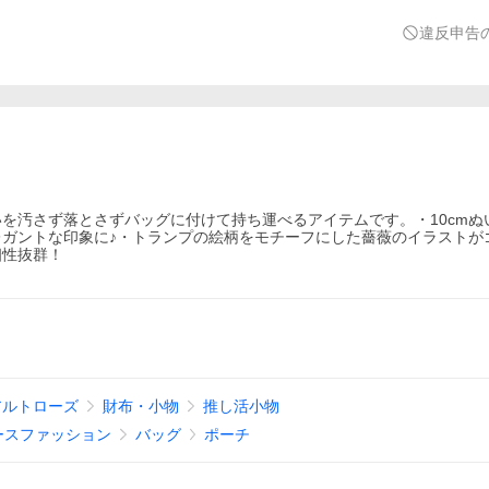
違反申告
を汚さず落とさずバッグに付けて持ち運べるアイテムです。・10cmぬ
ガントな印象に♪・トランプの絵柄をモチーフにした薔薇のイラストが
相性抜群！
 アルトローズ
財布・小物
推し活小物
ースファッション
バッグ
ポーチ