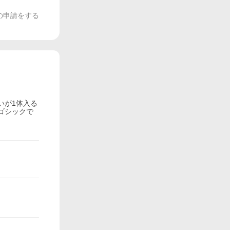
の申請をする
いが1体入る
ゴシックで