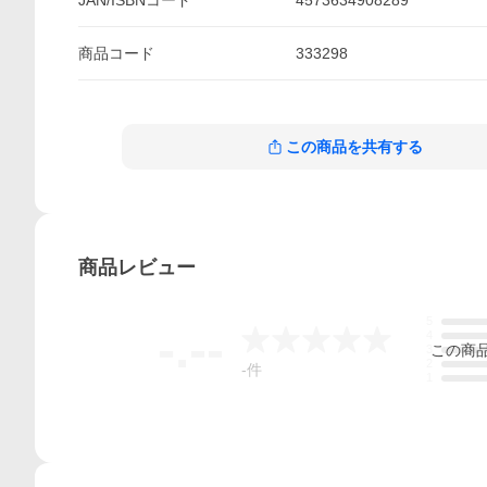
JAN/ISBNコード
4573634908289
商品
コード
333298
この商品を共有する
商品
レビュー
5
-.--
4
この
商
3
2
-
件
1