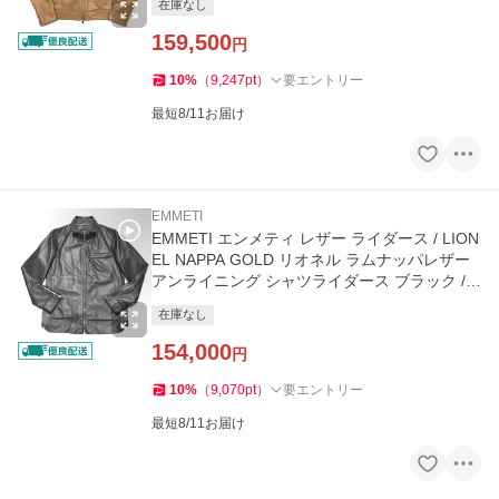
在庫なし
159,500
円
10
%
（
9,247
pt
）
要エントリー
最短8/11お届け
EMMETI
EMMETI エンメティ レザー ライダース / LION
EL NAPPA GOLD リオネル ラムナッパレザー
アンライニング シャツライダース ブラック /
メンズ イタリア
在庫なし
154,000
円
10
%
（
9,070
pt
）
要エントリー
最短8/11お届け