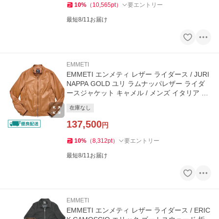
10
%
（
10,565
pt
）
要エントリー
最短8/11お届け
EMMETI
EMMETI エンメティ レザー ライダース / JURI
NAPPA GOLD ユリ ラムナッパレザー ライダ
ースジャケット キャメル / メンズ イタリア 40
代 50代
在庫なし
137,500
円
10
%
（
8,312
pt
）
要エントリー
最短8/11お届け
EMMETI
EMMETI エンメティ レザー ライダース / ERIC