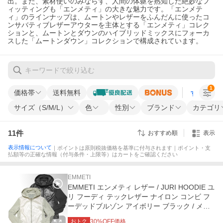
出。また、素材使いのみならず、人間の体躯を熟知した絶妙なフ
ィッティングも「エンメティ」の大きな魅力です。「エンメテ
ィ」のラインナップは、ムートンやレザーをふんだんに使ったコ
ンサバティブレザーアウターを主体とする「エンメティ」コレク
ションと、ムートンとダウンのハイブリッドミックスにフォーカ
スした「ムートンダウン」コレクションで構成されています。
1
価格帯
送料無料
すべての条
サイズ（S/M/L）
色
性別
ブランド
カテゴリ
11
件
おすすめ順
表示
表示情報について
｜ポイントは原則税抜価格を基準に付与されます｜ポイント・支
払額等の正確な情報（付与条件・上限等）はカートをご確認ください
EMMETI
EMMETI エンメティ レザー / JURI HOODIE ユ
リ フーディ テックレザー ナイロン コンビ フ
ーデッドブルゾン アイボリー ブラック / メン
ズ イタリア
おトク
30
%OFF価格