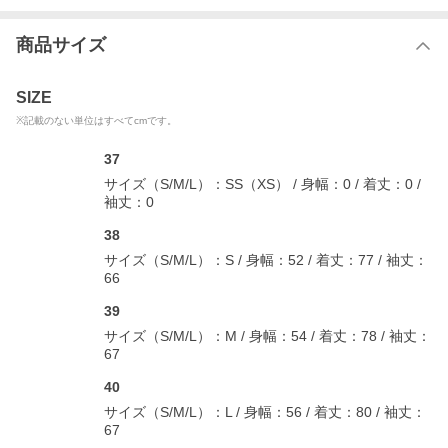
cm
肩幅
身幅
着丈
袖丈
商品サイズ
37
38
41.5
52
77
66
SIZE
39
43
54
78
67
※記載のない単位はすべてcmです。
40
43.5
56
80
67
41
45
58
80
68
37
サイズ（S/M/L）：SS（XS） / 身幅：0 / 着丈：0 /
袖丈：0
サイズ計測詳細はコチラをクリック/タップ
38
サイズ（S/M/L）：S / 身幅：52 / 着丈：77 / 袖丈：
品番
576-45459006
66
本体価格
￥49,000-
39
カラー
BLUE
サイズ（S/M/L）：M / 身幅：54 / 着丈：78 / 袖丈：
素材
COTTON 70% LINEN 30%
67
生産国
イタリア
40
シーズン
春 / 夏
サイズ（S/M/L）：L / 身幅：56 / 着丈：80 / 袖丈：
付属品
スペアボタン
67