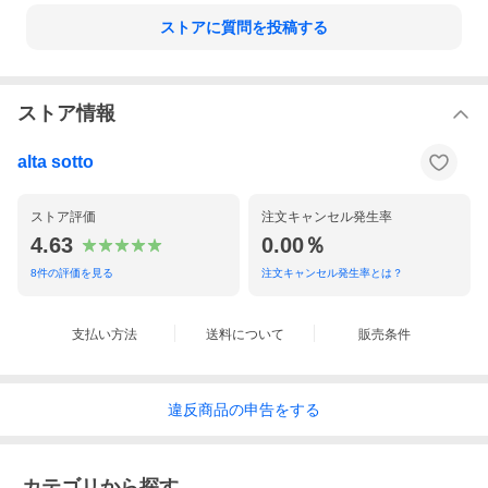
置き、イタリアらしい感性を活かした新鮮なカラーリングと洗練
ストアに質問を投稿する
されたスタイリングで”大人が着られるラグジュアリー・カジュア
ル”を提案しています。控えめなディティールに、素材とテーラリ
ングにこだわった、洗練されたスタイルとともに快適な着心地を
求めたコレクションはベーシックな中に光る遊び心とニュアンス
のあるカラーリングで独自の世界観を表現。メイド・イン・イタ
ストア情報
リーの伝統を大切にしたコンテンポラリーなファッションを追求
しています。
alta sotto
ストア評価
注文キャンセル発生率
4.63
0.00％
8
件の評価を見る
注文キャンセル発生率とは？
支払い方法
送料について
販売条件
違反
商品の
申告をする
カテゴリから探す