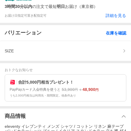
3時間30分以内
の注文で最短
明日
お届け（東京都）
詳細を見る
お届け日指定可
置き配指定可
バリエーション
在庫を確認
SIZE
おトクなお知らせ
合計5,000円相当プレゼント！
53,900
48,900
PayPayカード入会特典を使うと
円
円
うち2,000円相当は利用先・期間限定。他条件あり
商品情報
eleventy イレブンティ メンズ シャツ / コットン リネン 麻テープ