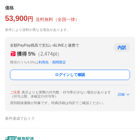
価格
53,900
円
送料無料
（
全国一律
）
条件により送料が異なる場合があります。
全額PayPay残高で支払い&LINEと連携で
内訳
獲得
5
%
（
2,474
pt）
獲得のうち4.5%は
利用先・期間限定
ログインして確認
ご注意
表示よりも実際の付与数・付与率が少ない場合があります
詳細
（付与上限、未確定の付与等）
原則税抜価格が対象です。特典詳細は内訳でご確認ください。
条件達成でおトク