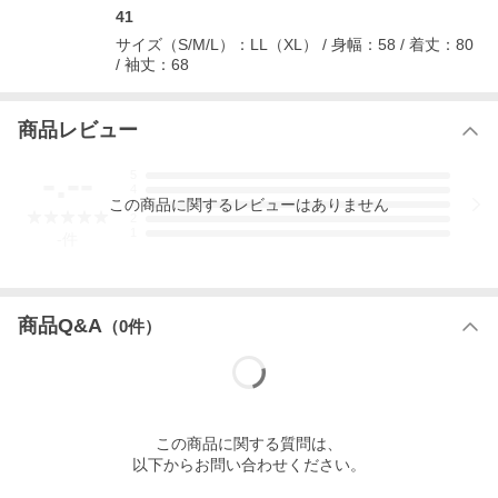
41
＊サイズは手作業による計測の為若干の誤差がございます。
＊お使いのモニターによって色の見え方が若干変わります。
サイズ（S/M/L）：LL（XL） / 身幅：58 / 着丈：80
/ 袖丈：68
＊実店舗と在庫を共有しております。在庫の更新は随時行って
おりますが、ご注文頂いた時点で在庫が無い場合がございま
商品レビュー
す。
その際はご連絡後、お取り寄せにお時間を頂く場合、またはキ
-.--
ャンセルとさせて頂く場合もございますので、何卒ご了承下さ
5
いませ。
4
この
商品
に関するレビューはありません
3
2
1
-
件
商品Q&A
（
0
件）
【eleventyの商品一覧はコチラから】
この
商品
に関する質問は、
蝶のアイコンを持つポロシャツで人気に火が付いた、2006年スタ
以下からお問い合わせください。
ートのeleventy(イレブンティ)。オーナー権デザイナーを務めるの
はマルコ・バルダッサーリ氏。イタリアはピエモンテ州に拠点の