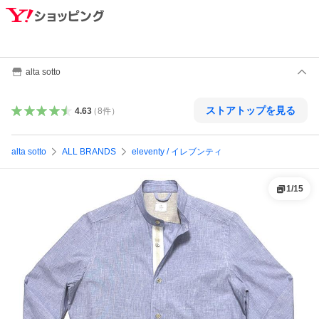
alta sotto
ストアトップを見る
4.63
（
8
件
）
alta sotto
ALL BRANDS
eleventy / イレブンティ
1
/
15