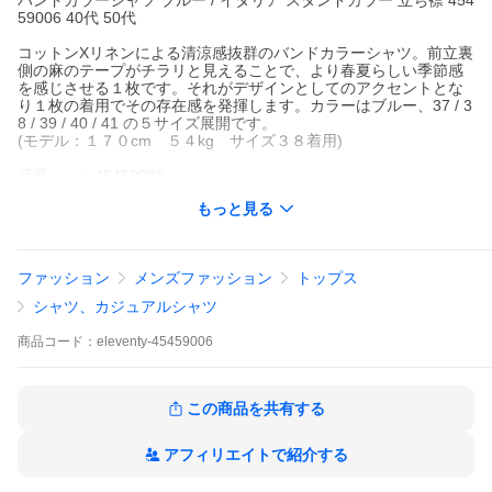
バンドカラーシャツ ブルー / イタリア スタンドカラー 立ち襟 454
59006 40代 50代
コットンXリネンによる清涼感抜群のバンドカラーシャツ。前立裏
側の麻のテープがチラリと見えることで、より春夏らしい季節感
を感じさせる１枚です。それがデザインとしてのアクセントとな
り１枚の着用でその存在感を発揮します。カラーはブルー、37 / 3
8 / 39 / 40 / 41 の５サイズ展開です。
(モデル：１７０cm ５４kg サイズ３８着用)
品番 ：45459006
カラー ：ブルー
もっと見る
素材 ：コットン 70% リネン 30%
生産国 ：イタリア
シーズン：春 / 夏
付属品 ：スペアボタン
ファッション
メンズファッション
トップス
商品詳細
シャツ、カジュアルシャツ
コットンXリネンによる清涼感抜群のバンドカラーシャツ。前
立裏側の麻のテープがチラリと見えることで、より春夏らしい
商品
コード：
eleventy-45459006
季節感を感じさせる１枚です。それがデザインとしてのアクセ
ントとなり１枚の着用でその存在感を発揮します。カラーはブ
ルー、37 / 38 / 39 / 40 / 41 の５サイズ展開です。
(モデル：１７０cm ５４kg サイズ３８着用)
この商品を共有する
アフィリエイトで紹介する
より詳しくはコチラをクリック/タップ