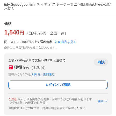
tidy Squeegee mini ティディ スキージーミニ 掃除用品/浴室/水滴/
水切り
価格
1,540
円
+ 送料
525
円
（
全国一律
）
同一ストア2,500円以上で
送料無料
対象商品を見る
条件により送料が異なる場合があります。
全額PayPay残高で支払い&LINEと連携で
内訳
獲得
9
%
（
126
pt）
獲得のうち8.5%は
利用先・期間限定
ログインして確認
ご注意
表示よりも実際の付与数・付与率が少ない場合があります
詳細
（付与上限、未確定の付与等）
原則税抜価格が対象です。特典詳細は内訳でご確認ください。