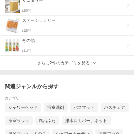
サニタリー
(
20
件)
ステーショナリー
(
12
件)
その他
(
11
件)
さらに2件のカテゴリを見る
関連ジャンルから探す
カテゴリ
シャワーヘッド
浴室洗剤
バスマット
バスチェア
浴室ラック
風呂ふた
排水口カバー、ネット
風呂マット、すのこ
シャワーカーテン
吸盤フック