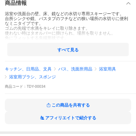
商品情報
浴室や洗面台の壁、床、鏡などの水切り専用スキージーです。
台所シンクや鏡、バスタブのフチなどの狭い場所の水切りに便利
なミニタイプです。
ゴムの先端で水滴をキレイに取り除きます。
使わない時はタオルバーに掛けられ、場所を取りません。
角にフィットする先端形状です。
すべて見る
キッチン、日用品、文具
バス、洗面所用品
浴室用具
浴室用ブラシ、スポンジ
商品
コード：
TDY-00034
この商品を共有する
アフィリエイトで紹介する