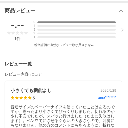
商品レビュー
-.--
5
4
3
2
1
1
件
総合評価に有効なレビュー数が足りません
レビュー一覧
レビュー内容
（口コミ）
小さくても機能よし
2026/6/29
5
amo********
普通サイズのペーパーナイフを使っていたことはあるので
すが、思ったより小さくてびっくりしました。切れるのか
少し不安でしたが、スパッと行けました（たまに失敗はし
ます）。ペン立てにさせるぐらいの大きさなので、邪魔に
もなりません。他の方のコメントにもあるように、折れな