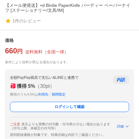
【メール便発送】+d Birdie PaperKnife バーディー ペーパーナイ
フ [ステーショナリー/文具/IM]
1
件のレビュー
価格
660
円
送料無料
（
全国一律
）
条件により送料が異なる場合があります。
全額PayPay残高で支払い&LINEと連携で
内訳
獲得
5
%
（
30
pt）
獲得のうち4.5%は
利用先・期間限定
ログインして確認
ご注意
表示よりも実際の付与数・付与率が少ない場合があります
詳細
（付与上限、未確定の付与等）
原則税抜価格が対象です。特典詳細は内訳でご確認ください。