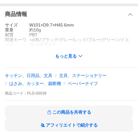
商品情報
サイズ
W101×D9.7×H45.6mm
重量
約10g
材質
PBT
関連キーワ
+d/鳥/ブラック/グレー/レッド/ブルー/グリーン/イエ
ード
ロー/ホワイト
もっと見る
キッチン、日用品、文具
文具、ステーショナリー
はさみ、カッター、裁断機
ペーパーナイフ
商品
コード：
PLD-00039
この商品を共有する
アフィリエイトで紹介する