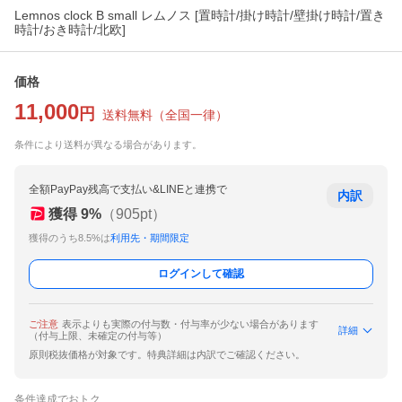
Lemnos clock B small レムノス [置時計/掛け時計/壁掛け時計/置き
時計/おき時計/北欧]
価格
11,000
円
送料無料
（
全国一律
）
条件により送料が異なる場合があります。
全額PayPay残高で支払い&LINEと連携で
内訳
獲得
9
%
（
905
pt）
獲得のうち8.5%は
利用先・期間限定
ログインして確認
ご注意
表示よりも実際の付与数・付与率が少ない場合があります
詳細
（付与上限、未確定の付与等）
原則税抜価格が対象です。特典詳細は内訳でご確認ください。
条件達成でおトク