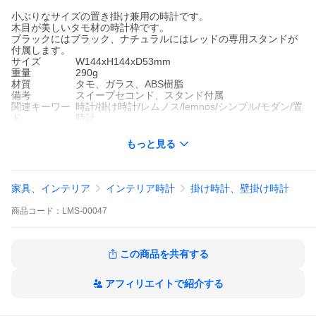
小ぶりなサイズの置き掛け兼用の時計です。
木目が美しいタモ材の時計枠です。
ブラックにはブラック、ナチュラルにはレッドの専用スタンドが
付属します。
サイズ
W144xH144xD53mm
重量
290g
材質
タモ、ガラス、ABS樹脂
備考
スイープセコンド、スタンド付属
関連キーワー
時計/掛け時計/レムノス/lemnos/シンプル/モダン/置
ド
時計
もっと見る
家具、インテリア
インテリア時計
掛け時計、壁掛け時計
商品
コード：
LMS-00047
この商品を共有する
アフィリエイトで紹介する