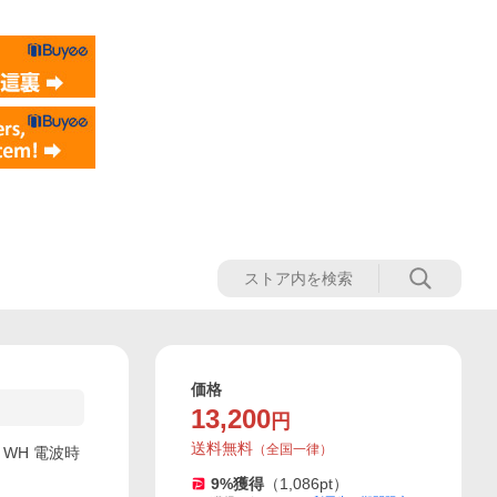
価格
13,200
円
送料無料
（
全国一律
）
02 WH 電波時
9
%獲得
（
1,086
pt）