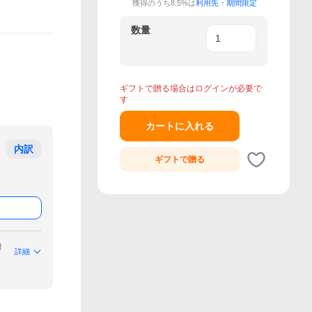
獲得のうち8.5%は
利用先・期間限定
数量
ギフトで贈る場合はログインが必要で
す
カートに入れる
内訳
ギフトで
贈る
付
詳細