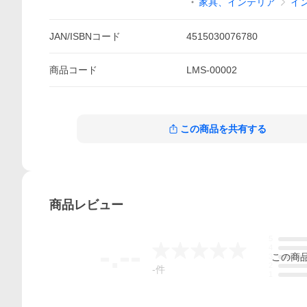
家具、インテリア
イ
JAN/ISBNコード
4515030076780
商品
コード
LMS-00002
この商品を共有する
商品
レビュー
5
-.--
4
この
商
3
2
-
件
1