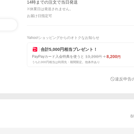
14時までの注文で当日発送
※休業日は発送されません。
お届け日指定可
Yahoo!ショッピングからのオトクなお知らせ
合計5,000円相当プレゼント！
13,200
8,200
PayPayカード入会特典を使うと
円
円
うち2,000円相当は利用先・期間限定。他条件あり
違反申告
8