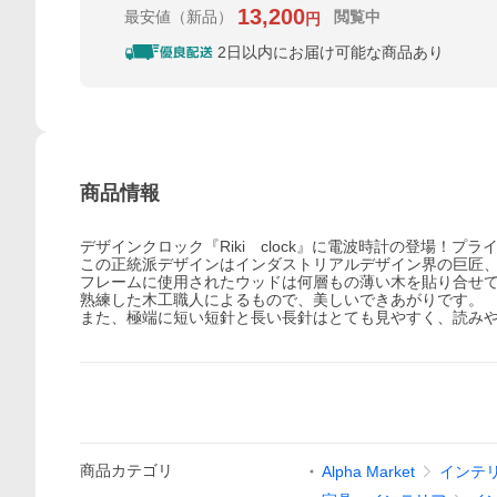
13,200
最安値
（新品）
閲覧中
円
2日以内にお届け可能な商品あり
商品情報
デザインクロック『Riki clock』に電波時計の登場！
この正統派デザインはインダストリアルデザイン界の巨匠、
フレームに使用されたウッドは何層もの薄い木を貼り合せ
熟練した木工職人によるもので、美しいできあがりです。
また、極端に短い短針と長い長針はとても見やすく、読み
商品
カテゴリ
Alpha Market
インテ