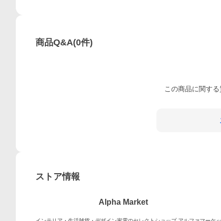
商品Q&A
(
0
件)
この
商品
に関する
ストア情報
Alpha Market
インテリア・生活雑貨・デザイン家電のセレクトショップ アルファマーケ