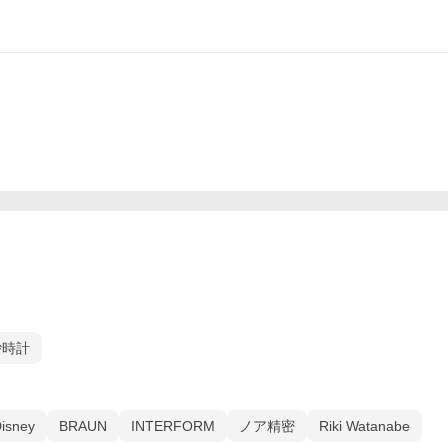
砂時計
isney
BRAUN
INTERFORM
ノア精密
Riki Watanabe