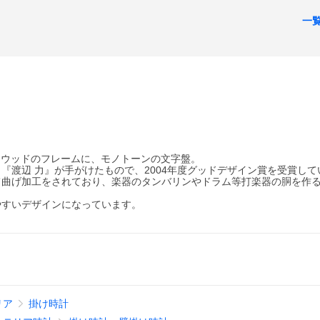
一
プライウッドのフレームに、モノトーンの文字盤。
『渡辺 力』が手がけたもので、2004年度グッドデザイン賞を受賞して
て曲げ加工をされており、楽器のタンバリンやドラム等打楽器の胴を作
やすいデザインになっています。
リア
掛け時計