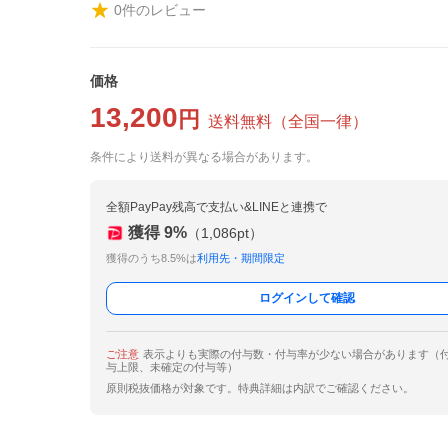
0
件のレビュー
価格
13,200
円
送料無料
（
全国一律
）
条件により送料が異なる場合があります。
全額PayPay残高で支払い&LINEと連携で
獲得
9
%
（
1,086
pt）
獲得のうち8.5%は
利用先・期間限定
ログインして確認
ご注意
表示よりも実際の付与数・付与率が少ない場合があります（
与上限、未確定の付与等）
原則税抜価格が対象です。特典詳細は内訳でご確認ください。