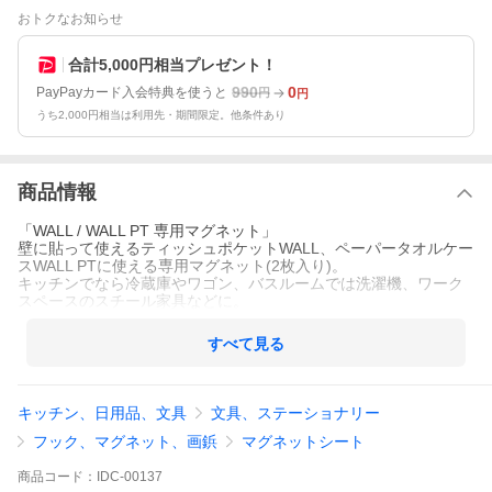
おトクなお知らせ
合計5,000円相当プレゼント！
990
0
PayPayカード入会特典を使うと
円
円
うち2,000円相当は利用先・期間限定。他条件あり
商品情報
「WALL / WALL PT 専用マグネット」
壁に貼って使えるティッシュポケットWALL、ペーパータオルケー
スWALL PTに使える専用マグネット(2枚入り)。
キッチンでなら冷蔵庫やワゴン、バスルームでは洗濯機、ワーク
スペースのスチール家具などに。
すべて見る
キッチン、日用品、文具
文具、ステーショナリー
フック、マグネット、画鋲
マグネットシート
商品
コード：
IDC-00137