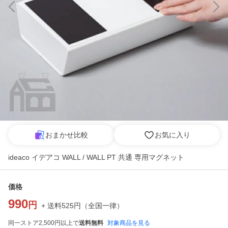
おまかせ比較
お気に入り
ideaco イデアコ WALL / WALL PT 共通 専用マグネット
価格
990
円
+ 送料
525
円
（
全国一律
）
同一ストア2,500円以上で
送料無料
対象商品を見る