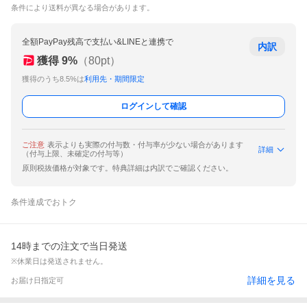
条件により送料が異なる場合があります。
全額PayPay残高で支払い&LINEと連携で
内訳
獲得
9
%
（
80
pt）
獲得のうち8.5%は
利用先・期間限定
ログインして確認
ご注意
表示よりも実際の付与数・付与率が少ない場合があります
詳細
（付与上限、未確定の付与等）
原則税抜価格が対象です。特典詳細は内訳でご確認ください。
条件達成でおトク
14時までの注文で当日発送
※休業日は発送されません。
詳細を見る
お届け日指定可