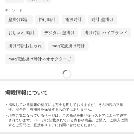
キーワード
壁掛け時計
掛け時計
電波時計
時計 壁掛け
おしゃれ 時計
デジタル 壁掛け
掛け時計 ハイブランド
掛け時計おしゃれ
mag電波掛け時計
mag電波掛け時計ネオオクターゴ
掲載情報について
・掲載している情報の精度には万全を期しておりますが、その内容の正確
性、安全性、有用性を保証するものではありません。
・現在ご覧になっているページは、この
商品
を取り扱うストアによって運営
されています。 ページに記載されている内容
や商品、ご購入
、ご購入に関
するご質問は、直接各ストアにお問い合わせください。