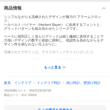
商品情報
シンプルながらも洗練されたデザインが魅力の アラームクロッ
ク。
ヘルベルト バイヤー（Herbert Bayer） に由来するフォントと、
グリッドパターンを組み合わせたシリーズです。
ベースに規則正しく並んだグリッドは細く繊細に表現することで
力強いデザインの数字と絶妙に調和し、視認性を高めながらもデ
ザイン性を損なわない仕上がりに。
洗練されたデザインは、デスクやベッドサイドにぴったり。
アラーム/スヌーズ機能付きで、目覚めの時間をサポートします。
ミニマルなデザインなので、書斎やオフィス、リビングにも馴染
もっと見る
みやすく、プレゼントにも最適です。
サイズ：Φ 93 mm × D 45 mm
重量：0.11kg
家具、インテリア
インテリア時計
掛け時計、壁掛け時計
仕様：
素材：プラスチック
JAN/ISBNコード：
4582529536766
電源：単2乾電池 × 1（別売）
スイープムーブメント
商品
コード：
ELC-00002
原産国：中国
メーカー：エルコミューン