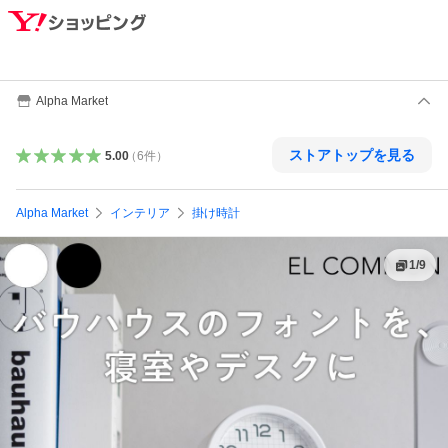
Alpha Market
ストアトップを見る
5.00
（
6
件
）
Alpha Market
インテリア
掛け時計
1
/
9