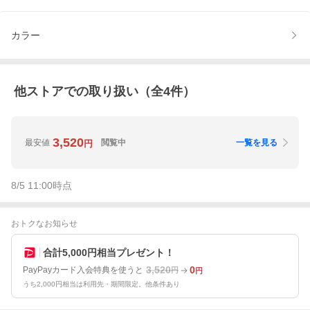
カラー
他ストアでの取り扱い（全
4
件）
3,520
最安値
閲覧中
一覧を見る
円
8/5 11:00
時点
おトクなお知らせ
合計5,000円相当プレゼント！
3,520
0
PayPayカード入会特典を使うと
円
円
うち2,000円相当は利用先・期間限定。他条件あり