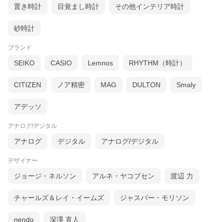
置き時計
目覚まし時計
その他インテリア時計
砂時計
ブランド
SEIKO
CASIO
Lemnos
RHYTHM（時計）
CITIZEN
ノア精密
MAG
DULTON
Smaly
アデッソ
アナログ/デジタル
アナログ
デジタル
アナログ/デジタル
デザイナー
ジョージ・ネルソン
アルネ・ヤコブセン
渡辺 力
チャールズ＆レイ・イームズ
ジャスパー・モリソン
nendo
深澤 直人