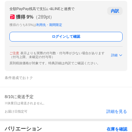
全額PayPay残高で支払い&LINEと連携で
内訳
獲得
9
%
（
289
pt）
獲得のうち8.5%は
利用先・期間限定
ログインして確認
ご注意
表示よりも実際の付与数・付与率が少ない場合があります
詳細
（付与上限、未確定の付与等）
原則税抜価格が対象です。特典詳細は内訳でご確認ください。
条件達成でおトク
8/10に発送予定
※休業日は発送されません。
詳細を見る
お届け日指定可
バリエーション
在庫を確認