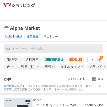
Alpha Market
Alpha Market
生活雑貨
サニタリー
1
価格帯
送料無料
すべての条
色
容量（L）
種類
タオルタイプ
ブランド
20
件
おすすめ順
表示
表示情報について
｜ポイントは原則税抜価格を基準に付与されます｜ポイント・支
払額等の正確な情報（付与条件・上限等）はカートをご確認ください
ideaco
ワッフルキッチンクロス WAFFLE Kitchen Clot