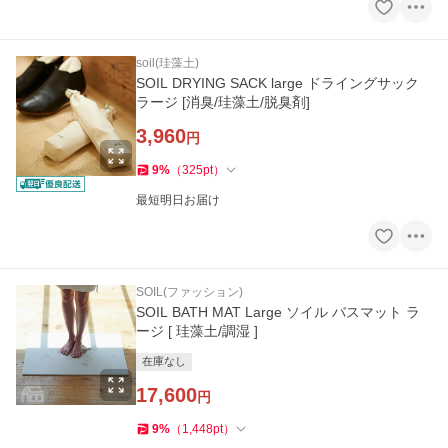
soil(珪藻土)
SOIL DRYING SACK large ドライングサック
ラージ [消臭/珪藻土/脱臭剤]
3,960
円
9
%
（
325
pt
）
最短明日お届け
SOIL(ファッション)
SOIL BATH MAT Large ソイル バスマット ラ
ージ [ 珪藻土/調湿 ]
在庫なし
17,600
円
9
%
（
1,448
pt
）