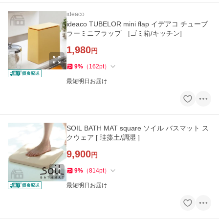
ideaco
ideaco TUBELOR mini flap イデアコ チューブ
ラーミニフラップ [ゴミ箱/キッチン]
1,980
円
9
%
（
162
pt
）
最短明日お届け
SOIL BATH MAT square ソイル バスマット ス
クウェア [ 珪藻土/調湿 ]
9,900
円
9
%
（
814
pt
）
最短明日お届け