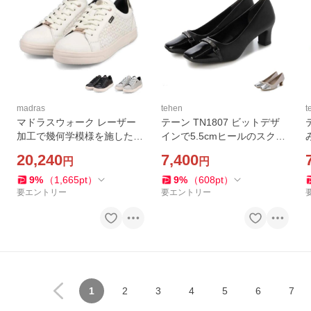
madras
tehen
t
マドラスウォーク レーザー
テーン TN1807 ビットデザ
加工で幾何学模様を施したニ
インで5.5cmヒールのスクエ
ューモデルのレザースニーカ
アトウパンプス madras tehe
m
20,240
7,400
円
円
ー madrasWalk
n
9
%
（
1,665
pt
）
9
%
（
608
pt
）
要エントリー
要エントリー
1
2
3
4
5
6
7