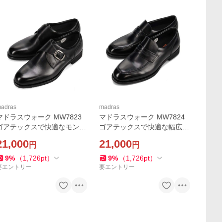
adras
madras
マドラスウォーク MW7823
マドラスウォーク MW7824
ゴアテックスで快適なモンク
ゴアテックスで快適な幅広4
スタイル幅広4Eワイズのビ
Eワイズのスリッポンローフ
21,000
21,000
円
円
ジネスシューズ madras walk
ァのビジネスシューズ madr
as walk
9
%
（
1,726
pt
）
9
%
（
1,726
pt
）
要エントリー
要エントリー