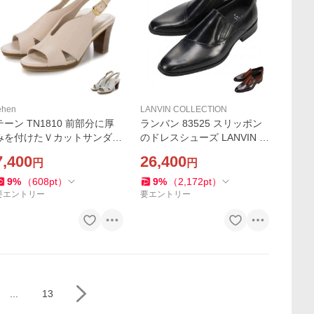
ehen
LANVIN COLLECTION
テーン TN1810 前部分に厚
ランバン 83525 スリッポン
みを付けたＶカットサンダル
のドレスシューズ LANVIN C
adras tehen
OLLECTION
7,400
26,400
円
円
9
%
（
608
pt
）
9
%
（
2,172
pt
）
要エントリー
要エントリー
...
13