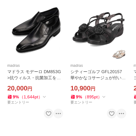
madras
madras
m
マドラス モデーロ DM853G
シティーゴルフ GFL20157
>抗ウィルス・抗菌加工を施
華やかなコサージュが付いた
しゴアテックスで防水したス
カジュアルサンダル madras
20,000
10,900
円
円
ワールモカスリッポンのビジ
City Golf
ネスシューズ madras MODE
9
%
（
1,644
pt
）
9
%
（
895
pt
）
LLO
要エントリー
要エントリー