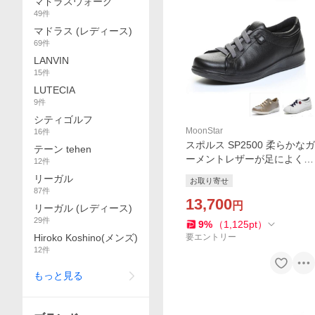
マドラスウォーク
49
件
マドラス (レディース)
69
件
LANVIN
15
件
LUTECIA
9
件
シティゴルフ
MoonStar
16
件
スポルス SP2500 柔らかなガ
テーン tehen
ーメントレザーが足によくフ
12
件
ッイットし、クッション性に
リーガル
お取り寄せ
優れたコンフォートシュー
87
件
ズ、紐はゴム紐 MoonStar
13,700
円
リーガル (レディース)
(お取り寄せ商品)
29
件
9
%
（
1,125
pt
）
Hiroko Koshino(メンズ)
要エントリー
12
件
もっと見る