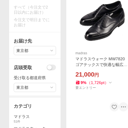
すべて（今注文で2
日以内にお届け）
今注文で明日までに
お届け
お届け先
東京都
madras
マドラスウォーク MW7820
ゴアテックスで快適な幅広4
店頭受取
Eワイズの内羽根ストレート
21,000
円
チップのビジネスシューズ m
受け取る都道府県
adras walk
9
%
（
1,726
pt
）
東京都
要エントリー
カテゴリ
マドラス
51
件