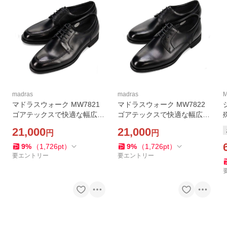
madras
madras
M
マドラスウォーク MW7821
マドラスウォーク MW7822
ゴアテックスで快適な幅広4
ゴアテックスで快適な幅広4
Eワイズの外羽根Ｕチップの
Eワイズの外羽根プレーント
21,000
21,000
円
円
ビジネスシューズ madras w
ウのビジネスシューズ madr
alk
as walk
9
%
（
1,726
pt
）
9
%
（
1,726
pt
）
要エントリー
要エントリー