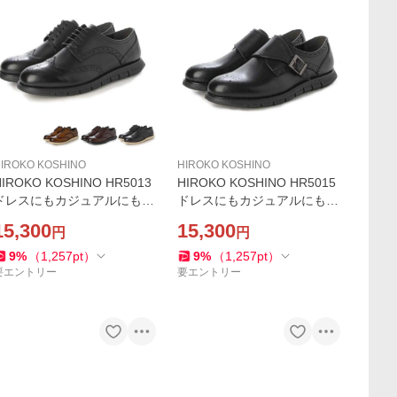
IROKO KOSHINO
HIROKO KOSHINO
HIROKO KOSHINO HR5013
HIROKO KOSHINO HR5015
ドレスにもカジュアルにも使
ドレスにもカジュアルにも使
用できる外羽根のウイングチ
用できるモンクストラップの
15,300
15,300
円
円
ップ madras
ビジネスシューズ madras
9
%
（
1,257
pt
）
9
%
（
1,257
pt
）
要エントリー
要エントリー