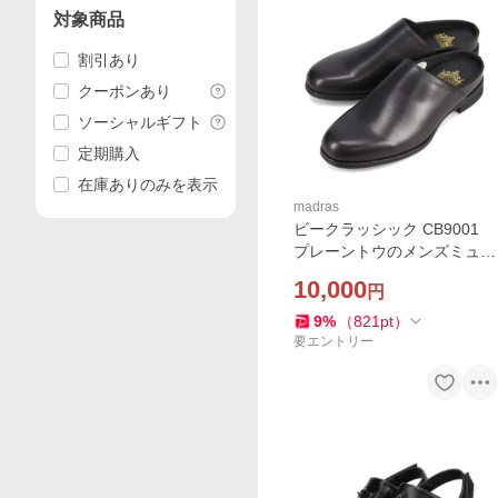
対象商品
割引あり
クーポンあり
ソーシャルギフト
定期購入
在庫ありのみを表示
madras
ビークラッシック CB9001
プレーントウのメンズミュー
ル madras BEE CLASSIC
10,000
円
9
%
（
821
pt
）
要エントリー