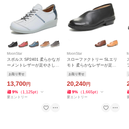
MoonStar
MoonStar
M
スポルス SP2401 柔らかなガ
スローファクトリー SLエリ
ーメントレザーが足やさしく
モト 柔らかなレザーが足や
包み込みクッション性に優れ
さしく包み履き心地の良いカ
お取り寄せ
お取り寄せ
たコンフォートシューズ Mo
ジュアルシューズ MoonStar
onStar SPORTH (お取り寄せ
13,700
(お取り寄せ商品)
20,240
円
円
商品)
9
%
（
1,125
pt
）
9
%
（
1,665
pt
）
要エントリー
要エントリー