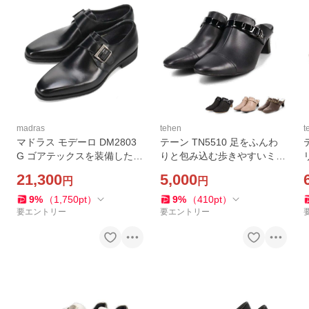
madras
tehen
t
マドラス モデーロ DM2803
テーン TN5510 足をふんわ
G ゴアテックスを装備したモ
りと包み込む歩きやすいミュ
ンクストラップのビジネスシ
ール madras tehen
21,300
5,000
円
円
ューズ madras MODELLO
9
%
（
1,750
pt
）
9
%
（
410
pt
）
要エントリー
要エントリー