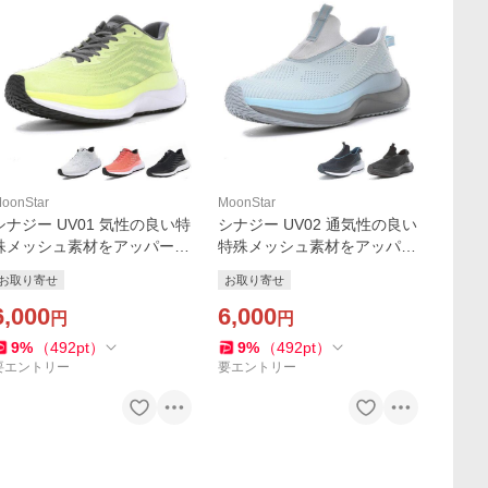
oonStar
MoonStar
シナジー UV01 気性の良い特
シナジー UV02 通気性の良い
殊メッシュ素材をアッパーに
特殊メッシュ素材をアッパー
使用したクッション性に優れ
に使用したクッション性に優
お取り寄せ
お取り寄せ
た厚底スニーカー、靴ベラい
れた厚底スリポンスニーカ
らずの着脱容易仕様 MoonSt
6,000
ー、着脱容易仕様 MoonStar
6,000
円
円
ar (お取り寄せ商品)
(お取り寄せ商品)
9
%
（
492
pt
）
9
%
（
492
pt
）
要エントリー
要エントリー