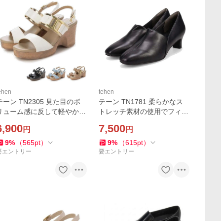
ehen
tehen
テーン TN2305 見た目のボ
テーン TN1781 柔らかなス
リューム感に反して軽やかな
トレッチ素材の使用でフィッ
履き心地のウッド調の厚底サ
ト感の良い甲深寸のパンプス
6,900
7,500
円
円
ンダル madras tehen
madras tehen
9
%
（
565
pt
）
9
%
（
615
pt
）
要エントリー
要エントリー