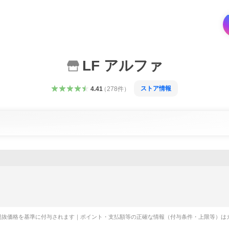
LF アルファ
ストア情報
4.41
（
278
件
）
税抜価格を基準に付与されます｜ポイント・支払額等の正確な情報（付与条件・上限等）は