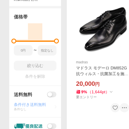
価格帯
〜
madras
絞り込む
マドラス モデーロ DM852G
抗ウィルス・抗菌加工を施し
条件を解除
ゴアテックスで防水したＵチ
20,000
円
ップのビジネスシューズ ma
dras MODELLO
9
%
（
1,644
pt
）
送料無料
要エントリー
条件付き送料無料
条件なし