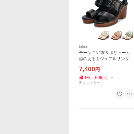
tehen
テーン TN2303 ボリューム
感のあるカジュアルサンダル
madras tehen
7,400
円
9
%
（
608
pt
）
要エントリー