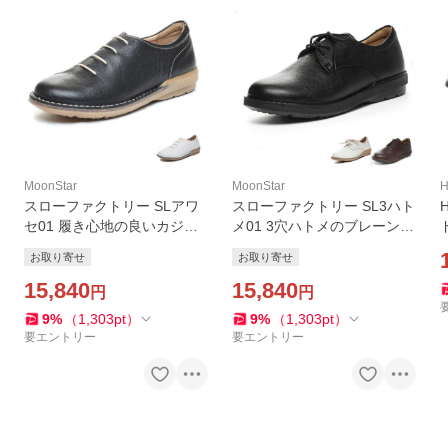
MoonStar
MoonStar
H
スローファクトリー SLアワ
スローファクトリー SL3ハト
セ01 履き心地の良いカジュ
メ01 3穴ハトメのブレーント
アルシューズ MoonStar (お
ウのカジュアルシューズ Mo
お取り寄せ
お取り寄せ
取り寄せ商品)
onStar (お取り寄せ商品)
15,840
15,840
円
円
9
%
（
1,303
pt
）
9
%
（
1,303
pt
）
要エントリー
要エントリー