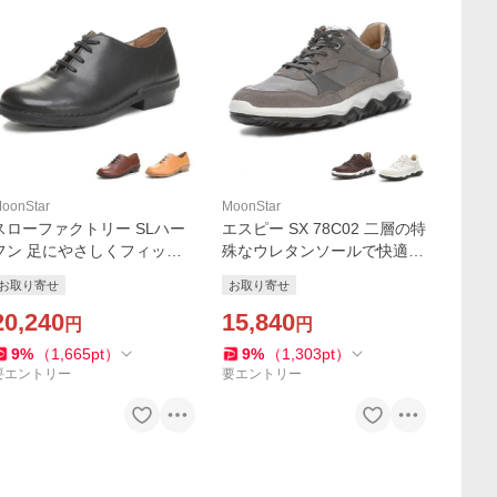
oonStar
MoonStar
スローファクトリー SLハー
エスピー SX 78C02 二層の特
フン 足にやさしくフィット
殊なウレタンソールで快適な
するレザーを使用したアシン
履き心地のレザースニーカー
お取り寄せ
お取り寄せ
メトリーデザイインのカジュ
MoonStar (お取り寄せ商品)
アルシューズ MoonStar (お
20,240
15,840
円
円
取り寄せ商品)
9
%
（
1,665
pt
）
9
%
（
1,303
pt
）
要エントリー
要エントリー