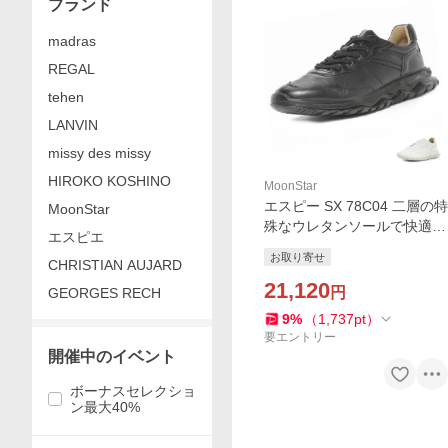
ブランド
madras
REGAL
tehen
LANVIN
missy des missy
HIROKO KOSHINO
MoonStar
エスピー SX 78C04 二層の特
MoonStar
殊なウレタンソールで快適な
エスピエ
履き心地のレザースニーカー
お取り寄せ
CHRISTIAN AUJARD
MoonStar (お取り寄せ商品)
21,120
円
GEORGES RECH
9
%
（
1,737
pt
）
要エントリー
開催中のイベント
ボーナスセレクショ
ン最大40%