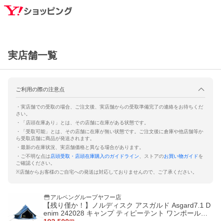
実店舗一覧
ご利用の際の注意点
・実店舗での受取の場合、ご注文後、実店舗からの受取準備完了の連絡をお待ちくだ
さい。
・「店頭在庫あり」とは、その店舗に在庫がある状態です。
・「受取可能」とは、その店舗に在庫が無い状態です。ご注文後に倉庫や他店舗等か
ら受取店舗に商品が発送されます。
・最新の在庫状況、実店舗価格と異なる場合があります。
・ご不明な点は
店頭受取・店頭在庫購入のガイドライン
、ストアの
お買い物ガイド
を
ご確認ください。
※
店舗からお客様のご自宅への発送は対応しておりませんので、ご了承ください。
アルペングループヤフー店
【残り僅か！】ノルディスク アスガルド Asgard7.1 D
enim 242028 キャンプ ティピーテント ワンポールテ