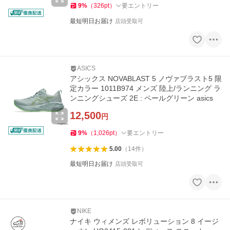
9
%
（
326
pt
）
要エントリー
最短明日お届け
店頭受取可
ASICS
アシックス NOVABLAST 5 ノヴァブラスト5 限
定カラー 1011B974 メンズ 陸上/ランニング ラ
ンニングシューズ 2E : ペールグリーン asics
12,500
円
9
%
（
1,026
pt
）
要エントリー
5.00
（
14
件
）
最短明日お届け
店頭受取可
NIKE
ナイキ ウィメンズ レボリューション 8 イージ