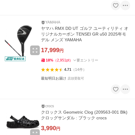
YAMAHA
ヤマハ RMX DD UT ゴルフ ユーティリティ オ
リジナルカーボン TENSEI GR u50 2025年モ
デル メンズ YAMAHA
17,999
円
18
%
（
2,951
pt
）
要エントリー
4.71
（
14
件
）
最短明日お届け
店頭受取可
crocs
クロックス Geometric Clog (209563-001 Blk)
クロッグサンダル : ブラック crocs
3,990
円