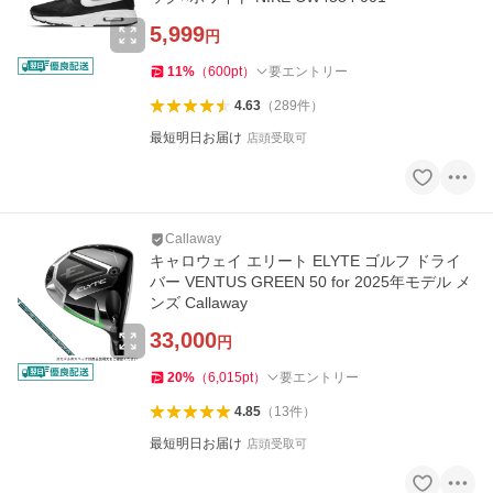
5,999
円
11
%
（
600
pt
）
要エントリー
4.63
（
289
件
）
最短明日お届け
店頭受取可
Callaway
キャロウェイ エリート ELYTE ゴルフ ドライ
バー VENTUS GREEN 50 for 2025年モデル メ
ンズ Callaway
33,000
円
20
%
（
6,015
pt
）
要エントリー
4.85
（
13
件
）
最短明日お届け
店頭受取可