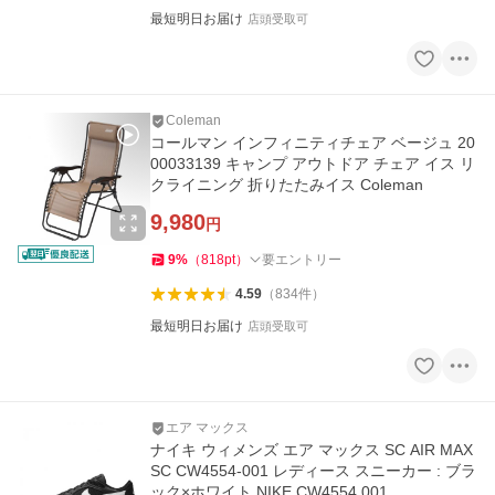
最短明日お届け
店頭受取可
Coleman
コールマン インフィニティチェア ベージュ 20
00033139 キャンプ アウトドア チェア イス リ
クライニング 折りたたみイス Coleman
9,980
円
9
%
（
818
pt
）
要エントリー
4.59
（
834
件
）
最短明日お届け
店頭受取可
エア マックス
ナイキ ウィメンズ エア マックス SC AIR MAX
SC CW4554-001 レディース スニーカー : ブラ
ック×ホワイト NIKE CW4554 001