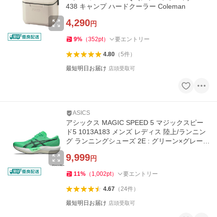
438 キャンプ ハードクーラー Coleman
4,290
円
9
%
（
352
pt
）
要エントリー
4.80
（
5
件
）
最短明日お届け
店頭受取可
ASICS
アシックス MAGIC SPEED 5 マジックスピー
ド5 1013A183 メンズ レディス 陸上/ランニン
グ ランニングシューズ 2E : グリーン×グレー a
sics
9,999
円
11
%
（
1,002
pt
）
要エントリー
4.67
（
24
件
）
最短明日お届け
店頭受取可