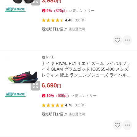
3,980
円
9
%
（
325
pt
）
要エントリー
4.48
（
86
件
）
最短明日お届け
店頭受取可
NIKE
ナイキ RIVAL FLY 4 エア ズーム ライバルフラ
イ 4 GLAM グラムゴッド IO9565-400 メンズ
レディス 陸上 ランニングシューズ ライバルフ
ライ4 NIKE
6,690
円
10
%
（
609
pt
）
要エントリー
4.78
（
65
件
）
最短明日お届け
店頭受取可