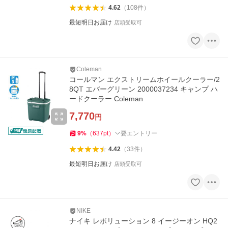
4.62
（
108
件
）
最短明日お届け
店頭受取可
Coleman
コールマン エクストリームホイールクーラー/2
8QT エバーグリーン 2000037234 キャンプ ハ
ードクーラー Coleman
7,770
円
9
%
（
637
pt
）
要エントリー
4.42
（
33
件
）
最短明日お届け
店頭受取可
NIKE
ナイキ レボリューション 8 イージーオン HQ2