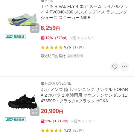
NIKE
ナイキ RIVAL FLY 4 エア ズーム ライバルフラ
イ 4 FV6040-300 メンズ レディス ランニング
シューズ スニーカー NIKE
6,259
円
10
%
（
570
pt
）
要エントリー
4.76
（
17
件
）
最短明日お届け
店頭受取可
HOKA ONEONE
ホカ メンズ 陸上/ランニング サンダル HOPAR
A 2 ホパラ 2 水陸両用 マウンテンサンダル 11
47650D : ブラック×ブラック HOKA
20,900
円
9
%
（
1,719
pt
）
要エントリー
4.73
（
26
件
）