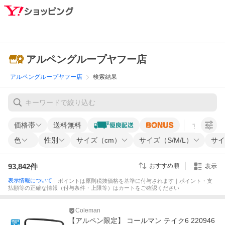
アルペングループヤフー店
アルペングループヤフー店
検索結果
価格帯
送料無料
すべての条
色
性別
サイズ（cm）
サイズ（S/M/L）
サイ
93,842
件
おすすめ順
表示
表示情報について
｜ポイントは原則税抜価格を基準に付与されます｜ポイント・支
払額等の正確な情報（付与条件・上限等）はカートをご確認ください
Coleman
【アルペン限定】 コールマン テイク6 220946