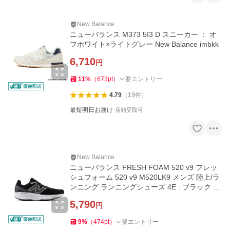
New Balance
ニューバランス M373 5I3 D スニーカー ： オ
フホワイト×ライトグレー New Balance imbkk
6,710
円
11
%
（
673
pt
）
要エントリー
4.79
（
19
件
）
最短明日お届け
店頭受取可
New Balance
ニューバランス FRESH FOAM 520 v9 フレッ
シュフォーム 520 v9 M520LK9 メンズ 陸上/ラ
ンニング ランニングシューズ 4E : ブラック N
ew Balance
5,790
円
9
%
（
474
pt
）
要エントリー