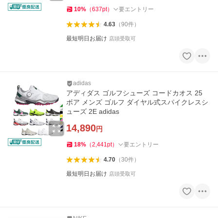
10
%
（
637
pt
）
要エントリー
4.63
（
90
件
）
最短明日お届け
店頭受取可
adidas
アディダス ゴルフシューズ コードカオス 25
ボア メンズ ゴルフ ダイヤル式スパイクレスシ
ューズ 2E adidas
14,890
円
18
%
（
2,441
pt
）
要エントリー
4.70
（
30
件
）
最短明日お届け
店頭受取可