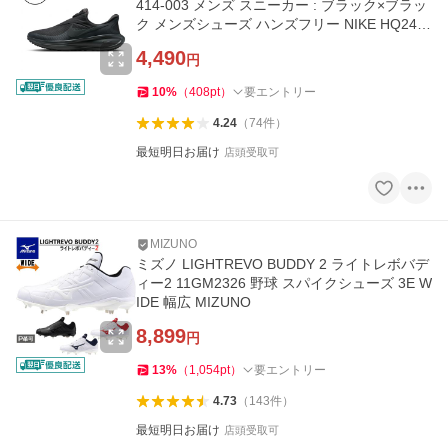
414-003 メンズ スニーカー : ブラック×ブラッ
ク メンズシューズ ハンズフリー NIKE HQ241
4 003
4,490
円
10
%
（
408
pt
）
要エントリー
4.24
（
74
件
）
最短明日お届け
店頭受取可
MIZUNO
ミズノ LIGHTREVO BUDDY 2 ライトレボバデ
ィー2 11GM2326 野球 スパイクシューズ 3E W
IDE 幅広 MIZUNO
8,899
円
13
%
（
1,054
pt
）
要エントリー
4.73
（
143
件
）
最短明日お届け
店頭受取可