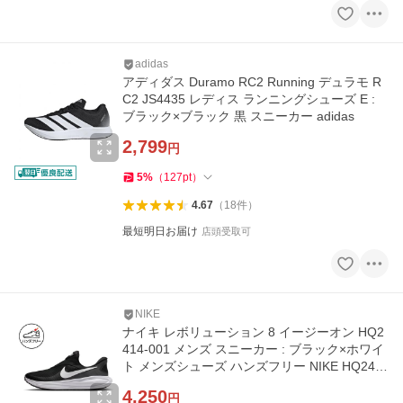
adidas
アディダス Duramo RC2 Running デュラモ R
C2 JS4435 レディス ランニングシューズ E :
ブラック×ブラック 黒 スニーカー adidas
2,799
円
5
%
（
127
pt
）
4.67
（
18
件
）
最短明日お届け
店頭受取可
NIKE
ナイキ レボリューション 8 イージーオン HQ2
414-001 メンズ スニーカー : ブラック×ホワイ
ト メンズシューズ ハンズフリー NIKE HQ241
4 001
4,250
円