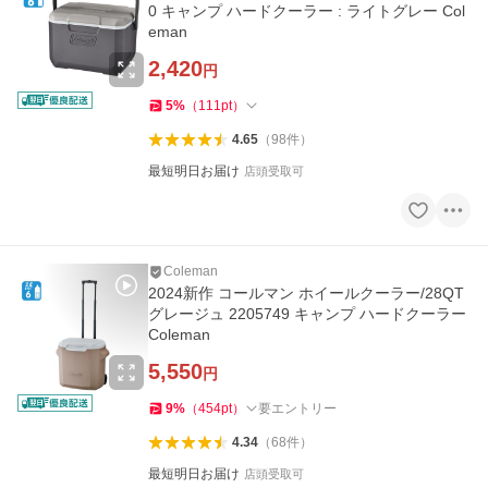
0 キャンプ ハードクーラー : ライトグレー Col
eman
2,420
円
5
%
（
111
pt
）
4.65
（
98
件
）
最短明日お届け
店頭受取可
Coleman
2024新作 コールマン ホイールクーラー/28QT
グレージュ 2205749 キャンプ ハードクーラー
Coleman
5,550
円
9
%
（
454
pt
）
要エントリー
4.34
（
68
件
）
最短明日お届け
店頭受取可