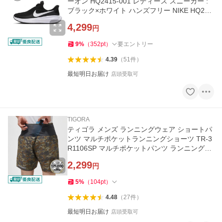
ーオン HQ2415-001 レディース スニーカー :
ブラック×ホワイト ハンズフリー NIKE HQ241
5 001
4,299
円
9
%
（
352
pt
）
要エントリー
4.39
（
51
件
）
最短明日お届け
店頭受取可
TIGORA
ティゴラ メンズ ランニングウェア ショートパ
ンツ マルチポケットランニングショーツ TR-3
R1106SP マルチポケットパンツ ランニングパ
ンツ TIGORA
2,299
円
5
%
（
104
pt
）
4.48
（
27
件
）
最短明日お届け
店頭受取可