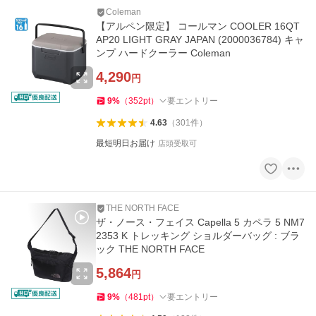
Coleman
【アルペン限定】 コールマン COOLER 16QT
AP20 LIGHT GRAY JAPAN (2000036784) キャ
ンプ ハードクーラー Coleman
4,290
円
9
%
（
352
pt
）
要エントリー
4.63
（
301
件
）
最短明日お届け
店頭受取可
THE NORTH FACE
ザ・ノース・フェイス Capella 5 カペラ 5 NM7
2353 K トレッキング ショルダーバッグ : ブラ
ック THE NORTH FACE
5,864
円
9
%
（
481
pt
）
要エントリー