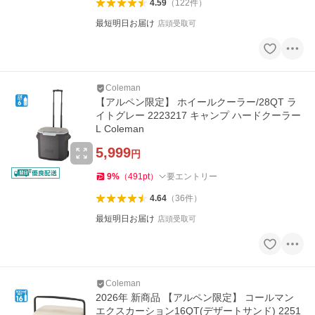
4.59
（
122
件
）
最短明日お届け
店頭受取可
Coleman
【アルペン限定】 ホイールクーラー/28QT ラ
イトグレー 2223217 キャンプ ハードクーラー
L Coleman
5,999
円
9
%
（
491
pt
）
要エントリー
4.64
（
36
件
）
最短明日お届け
店頭受取可
Coleman
2026年 新商品 【アルペン限定】 コールマン
エクスカーション16QT(デザートサンド) 2251