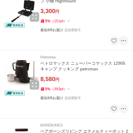
プ 小物 Highmount
3,300
円
5
%
（
151
pt
）
最短8/8お届け
店頭受取可
Petromax
ペトロマックス ニューパーコマックス 12905
キャンプ クッキング petromax
8,580
円
5
%
（
393
pt
）
最短8/8お届け
店頭受取可
BAREBONES
ベアボーンズリビング エナメルティーポット 2