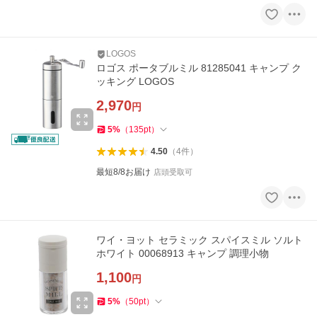
LOGOS
ロゴス ポータブルミル 81285041 キャンプ ク
ッキング LOGOS
2,970
円
5
%
（
135
pt
）
4.50
（
4
件
）
最短8/8お届け
店頭受取可
ワイ・ヨット セラミック スパイスミル ソルト
ホワイト 00068913 キャンプ 調理小物
1,100
円
5
%
（
50
pt
）