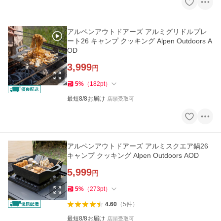
アルペンアウトドアーズ アルミグリドルプレ
ート26 キャンプ クッキング Alpen Outdoors A
OD
3,999
円
5
%
（
182
pt
）
最短8/8お届け
店頭受取可
アルペンアウトドアーズ アルミスクエア鍋26
キャンプ クッキング Alpen Outdoors AOD
5,999
円
5
%
（
273
pt
）
4.60
（
5
件
）
最短8/8お届け
店頭受取可