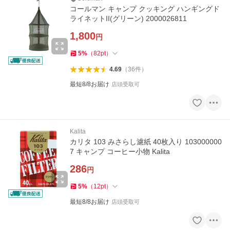
コールマン キャンプ クッキング ハンギングド
ライネットII(グリーン) 2000026811
1,800
円
5
%
（
82
pt
）
4.69
（
36
件
）
最短8/8お届け
店頭受取可
Kalita
カリタ 103 みさらし濾紙 40枚入り 103000000
7 キャンプ コーヒー小物 Kalita
286
円
5
%
（
12
pt
）
最短8/8お届け
店頭受取可