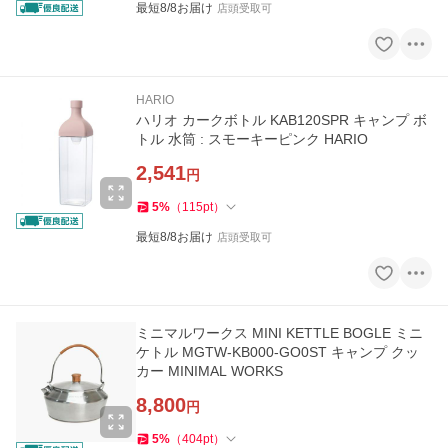
最短8/8お届け
店頭受取可
HARIO
ハリオ カークボトル KAB120SPR キャンプ ボ
トル 水筒 : スモーキーピンク HARIO
2,541
円
5
%
（
115
pt
）
最短8/8お届け
店頭受取可
ミニマルワークス MINI KETTLE BOGLE ミニ
ケトル MGTW-KB000-GO0ST キャンプ クッ
カー MINIMAL WORKS
8,800
円
5
%
（
404
pt
）