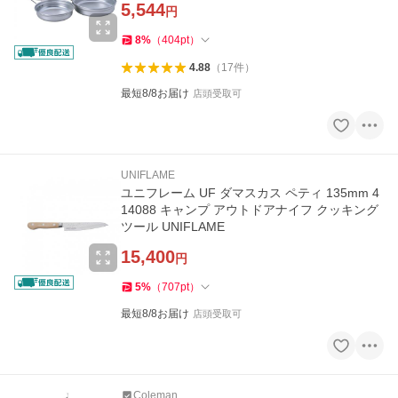
5,544
円
8
%
（
404
pt
）
4.88
（
17
件
）
最短8/8お届け
店頭受取可
UNIFLAME
ユニフレーム UF ダマスカス ペティ 135mm 4
14088 キャンプ アウトドアナイフ クッキング
ツール UNIFLAME
15,400
円
5
%
（
707
pt
）
最短8/8お届け
店頭受取可
Coleman