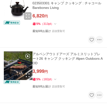
023503301 キャンプ クッキング : チャコール
Barebones Living
6,820
円
5
%
（
313
pt
）
最短8/8お届け
店頭受取可
アルペンアウトドアーズ アルミスリットプレ
ート26 キャンプ クッキング Alpen Outdoors A
OD
3,999
円
5
%
（
182
pt
）
最短8/8お届け
店頭受取可