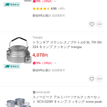
5
%
（
186
pt
）
4.50
（
4
件
）
最短8/8お届け
店頭受取可
Trangia
トランギア ステンレスノブケトル0.9L TR-SN
324 キャンプ クッキング trangia
4,070
円
5
%
（
186
pt
）
最短8/8お届け
店頭受取可
snow peak
スノーピーク アルミパーソナルクッカーセッ
ト SCS-020R キャンプ クッキング snow peak