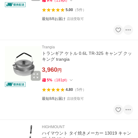
9
%
（
119
pt
）
5.00
（
5
件
）
最短8/8お届け
店頭受取可
Trangia
トランギア ケトル 0.6L TR-325 キャンプ クッ
キング trangia
3,960
円
5
%
（
181
pt
）
4.80
（
5
件
）
最短8/8お届け
店頭受取可
HIGHMOUNT
ハイマウント タイ焼きメーカー 13019 キャン