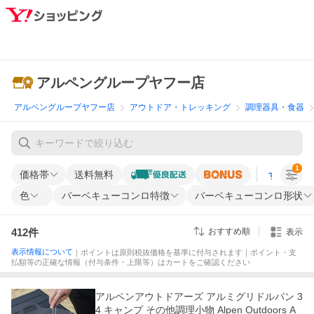
アルペングループヤフー店
アルペングループヤフー店
アウトドア・トレッキング
調理器具・食器
1
価格帯
送料無料
すべての条
色
バーベキューコンロ特徴
バーベキューコンロ形状
412
件
おすすめ順
表示
表示情報について
｜ポイントは原則税抜価格を基準に付与されます｜ポイント・支
払額等の正確な情報（付与条件・上限等）はカートをご確認ください
アルペンアウトドアーズ アルミグリドルパン 3
4 キャンプ その他調理小物 Alpen Outdoors A