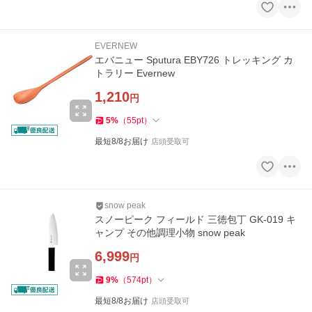
EVERNEW
エバニュー Sputura EBY726 トレッキング カ
トラリー Evernew
1,210
円
5
%
（
55
pt
）
最短8/8お届け
店頭受取可
snow peak
スノーピーク フィールド 三徳包丁 GK-019 キ
ャンプ その他調理小物 snow peak
6,999
円
9
%
（
574
pt
）
最短8/8お届け
店頭受取可