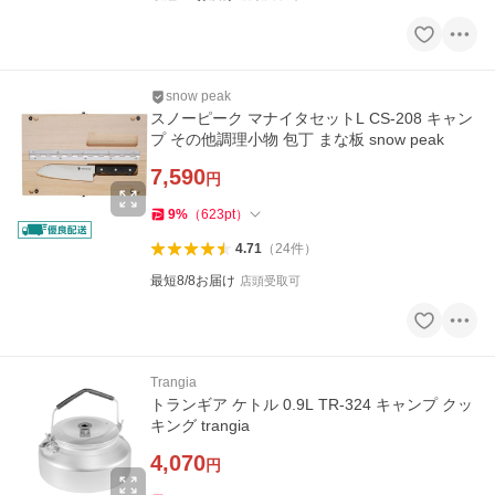
snow peak
スノーピーク マナイタセットL CS-208 キャン
プ その他調理小物 包丁 まな板 snow peak
7,590
円
9
%
（
623
pt
）
4.71
（
24
件
）
最短8/8お届け
店頭受取可
Trangia
トランギア ケトル 0.9L TR-324 キャンプ クッ
キング trangia
4,070
円