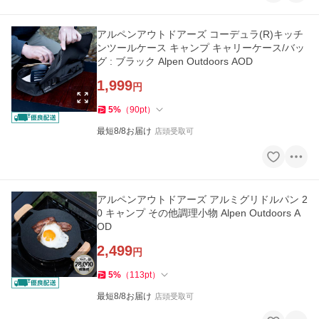
アルペンアウトドアーズ コーデュラ(R)キッチ
ンツールケース キャンプ キャリーケース/バッ
グ : ブラック Alpen Outdoors AOD
1,999
円
5
%
（
90
pt
）
最短8/8お届け
店頭受取可
アルペンアウトドアーズ アルミグリドルパン 2
0 キャンプ その他調理小物 Alpen Outdoors A
OD
2,499
円
5
%
（
113
pt
）
最短8/8お届け
店頭受取可