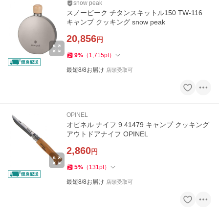
snow peak
スノーピーク チタンスキットル150 TW-116
キャンプ クッキング snow peak
20,856
円
9
%
（
1,715
pt
）
最短8/8お届け
店頭受取可
OPINEL
オピネル ナイフ 9 41479 キャンプ クッキング
アウトドアナイフ OPINEL
2,860
円
5
%
（
131
pt
）
最短8/8お届け
店頭受取可