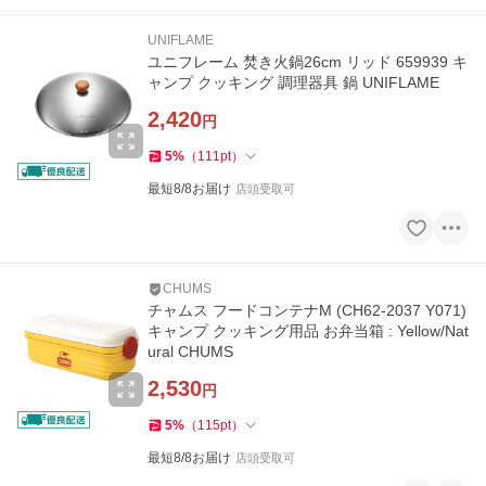
UNIFLAME
ユニフレーム 焚き火鍋26cm リッド 659939 キ
ャンプ クッキング 調理器具 鍋 UNIFLAME
2,420
円
5
%
（
111
pt
）
最短8/8お届け
店頭受取可
CHUMS
チャムス フードコンテナM (CH62-2037 Y071)
キャンプ クッキング用品 お弁当箱 : Yellow/Nat
ural CHUMS
2,530
円
5
%
（
115
pt
）
最短8/8お届け
店頭受取可