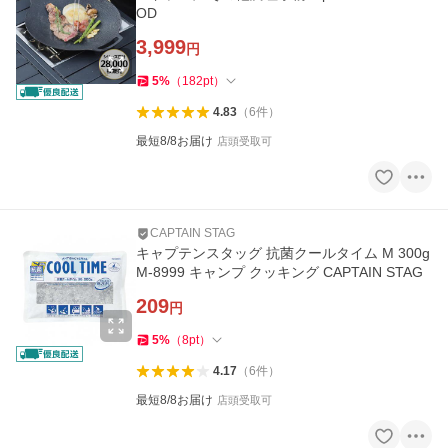
OD
3,999
円
5
%
（
182
pt
）
4.83
（
6
件
）
最短8/8お届け
店頭受取可
CAPTAIN STAG
キャプテンスタッグ 抗菌クールタイム M 300g
M-8999 キャンプ クッキング CAPTAIN STAG
209
円
5
%
（
8
pt
）
4.17
（
6
件
）
最短8/8お届け
店頭受取可