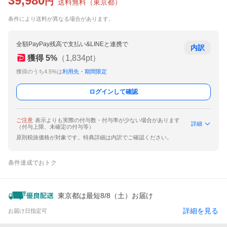
39,980
円
送料無料
（
東京都
）
条件により送料が異なる場合があります。
全額PayPay残高で支払い&LINEと連携で
内訳
獲得
5
%
（
1,834
pt）
獲得のうち4.5%は
利用先・期間限定
ログインして確認
ご注意
表示よりも実際の付与数・付与率が少ない場合があります
詳細
（付与上限、未確定の付与等）
原則税抜価格が対象です。特典詳細は内訳でご確認ください。
条件達成でおトク
東京都は最短8/8（土）お届け
詳細を見る
お届け日指定可