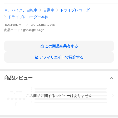
作業や工賃も手軽です。2年保証、内張り剥がし、配線クリップ、
ドライブレコーダー搭載ステッカーなど特典付き。<br>
車、バイク、自転車
自動車
ドライブレコーダー
<br>
ドライブレコーダー本体
JAN/ISBNコード：
4582448452796
商品
コード：
gs640ge-64gb
この商品を共有する
アフィリエイトで紹介する
商品レビュー
-.--
5
4
この
商品
に関するレビューはありません
3
2
1
-
件