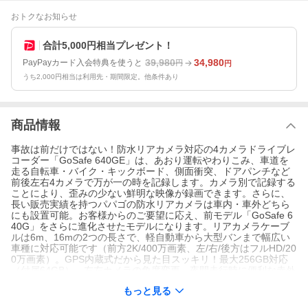
おトクなお知らせ
合計5,000円相当プレゼント！
39,980
34,980
PayPayカード入会特典を使うと
円
円
うち2,000円相当は利用先・期間限定。他条件あり
商品情報
事故は前だけではない！防水リアカメラ対応の4カメラドライブレ
コーダー「GoSafe 640GE」は、あおり運転やわりこみ、車道を
走る自転車・バイク・キックボード、側面衝突、ドアパンチなど
前後左右4カメラで万が一の時を記録します。カメラ別で記録する
ことにより、歪みの少ない鮮明な映像が録画できます。さらに、
長い販売実績を持つパパゴの防水リアカメラは車内・車外どちら
にも設置可能。お客様からのご要望に応え、前モデル「GoSafe 6
40G」をさらに進化させたモデルになります。リアカメラケーブ
ルは6m、16mの2つの長さで、軽自動車から大型バンまで幅広い
車種に対応可能です（前方2K/400万画素、左/右/後方はフルHD/20
0万画素）。GPS内蔵式だから見た目スッキリ！最大256GB対応
（付属64GB）。左右カメラの角度変更、夜間走行時に便利な赤外
線撮影、3.16インチ液晶モニター、WDR、常時/衝撃時/ボタン録
もっと見る
画、Gセンサー、LED信号対策、地デジ対策、防犯対策機能（※要
配線）など必要な機能を装備。取り付けは2カメラと同様のため、