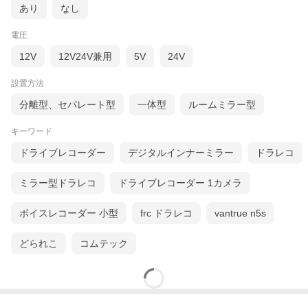
あり
なし
電圧
12V
12V24V兼用
5V
24V
設置方法
分離型、セパレート型
一体型
ルームミラー型
キーワード
ドライブレコーダー
デジタルインナーミラー
ドラレコ
ミラー型ドラレコ
ドライブレコーダー 1カメラ
ボイスレコーダー 小型
frc ドラレコ
vantrue n5s
どられこ
コムテック