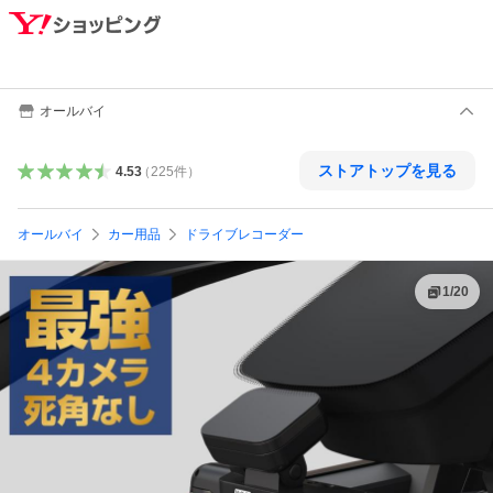
オールバイ
ストアトップを見る
4.53
（
225
件
）
オールバイ
カー用品
ドライブレコーダー
1
/
20