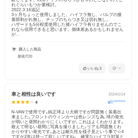
れぐらいもつか要検討。

2022.3.16追記

3ヶ月ちょっと使用しました。ハイフラ無し、バルブの接
着部剥がれ無し、チップのちらつき又は切れ無し。

ハザードも5分程度使用した後ハイフラ有りませんのでこ
れなら信用できると思います。個体差あるかもしれません
が…
購入した商品
形状/T20
いいね
3
車と相性は良いです
2024/1/14
4
gl1********
N-VANで使用です｡純正球より大柄ですが問題無く装着出
来ました｡フロントのウィンカーは色レンズな為､球の発光
が弱いと昼間わかりにくいですが､これはよくわかります｡
敢えて明るい昼間に写真を撮りました｡リアも問題無くわ
かりやすい発光です｡あとは耐久性を様子見という事で☆4
ですが2年は持って欲しいですね｡　確実なハイフラ対策と