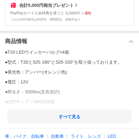
合計5,000円相当プレゼント！
2,500
0
PayPayカード入会特典を使うと
円
円
うち2,000円相当は利用先・期間限定。他条件あり
商品情報
●T20 LEDウインカーバルブ×4個
●型式：T20とS25-180°とS25-150°を取り扱っております。
●発光色：アンバー(オレンジ色)
●電圧：12V
●明るさ：3000lm(左右合計)
●LEDチップ：SMD168連
●サイズ ：画像参照
すべて見る
●適合箇所：ウインカー等
●電力：22W
車、バイク、自転車
自動車
ライト、レンズ
LED