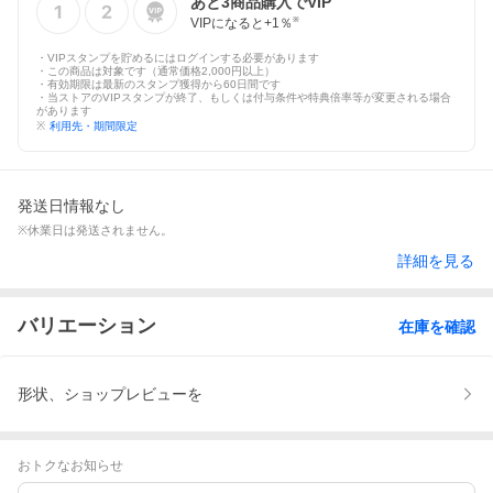
あと
3
商品購入でVIP
VIPになると+
1
％
※
・VIPスタンプを貯めるにはログインする必要があります
・この商品は対象です（通常価格2,000円以上）
・有効期限は最新のスタンプ獲得から60日間です
・当ストアのVIPスタンプが終了、もしくは付与条件や特典倍率等が変更される場合
があります
※
利用先・期間限定
発送日情報なし
※休業日は発送されません。
詳細を見る
バリエーション
在庫を確認
形状、ショップレビューを
おトクなお知らせ