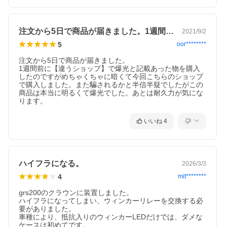
注文から5日で商品が届きました。1週間…
2021/9/2
5
oor********
注文から5日で商品が届きました。

1週間前に【違うショップ】で爆光と記載あった物を購入
したのですがめちゃくちゃに暗くて今回こちらのショップ
で購入しました。また騙されるかと半信半疑でしたがこの
商品は本当に明るくて爆光でした。あとは耐久力が気にな
ります。
いいね
4
ハイフラになる。
2026/3/3
4
mit********
grs200のクラウンに装置しました。

ハイフラになってしまい、ウィンカーリレーを交換する必
要がありました。

車種により、抵抗入りのウィンカーLEDだけでは、ダメな
ケースは初めてです。
