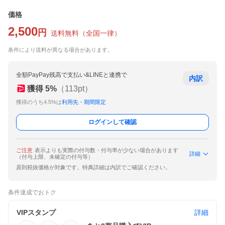
価格
2,500
円
送料無料
（
全国一律
）
条件により送料が異なる場合があります。
全額PayPay残高で支払い&LINEと連携で
内訳
獲得
5
%
（
113
pt）
獲得のうち4.5%は
利用先・期間限定
ログインして確認
ご注意
表示よりも実際の付与数・付与率が少ない場合があります
詳細
（付与上限、未確定の付与等）
原則税抜価格が対象です。特典詳細は内訳でご確認ください。
条件達成でおトク
VIPスタンプ
詳細