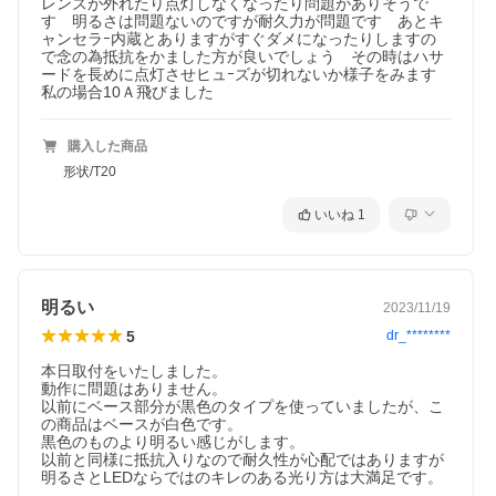
レンズが外れたり点灯しなくなったり問題がありそうで
す　明るさは問題ないのですが耐久力が問題です　あとキ
ャンセラｰ内蔵とありますがすぐダメになったりしますの
で念の為抵抗をかました方が良いでしょう　その時はハサ
ードを長めに点灯させヒュｰズが切れないか様子をみます
私の場合10Ａ飛びました
購入した商品
形状/T20
いいね
1
明るい
2023/11/19
5
dr_********
本日取付をいたしました。

動作に問題はありません。

以前にベース部分が黒色のタイプを使っていましたが、こ
の商品はベースが白色です。

黒色のものより明るい感じがします。

以前と同様に抵抗入りなので耐久性が心配ではありますが
明るさとLEDならではのキレのある光り方は大満足です。