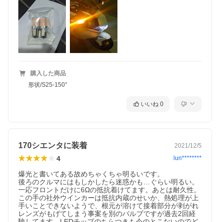
購入した商品
形状/S25-150°
いいね
0
170シエンタに装着
2021/12/5
4
lun********
爆光と書いてある故めちゃくちゃ明るいです。

後ろのクルマにはもしかしたら迷惑かも…ぐらい明るい。

一応フロントだけに6Ωの抵抗着けてます。あとは耐久性。

この手の社外ウインカーは抵抗内蔵のせいか、熱処理が上
手いことできないようで、根元が溶けて接着部分が剥がれ
レンズがもげてしまう事案を別のバルブですが過去2回経
験してます。LEDチップのちらつきも今のとこないのでど