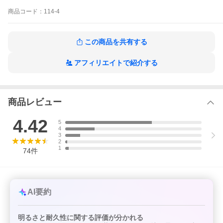
●抵抗：ハイフラ防止抵抗内蔵型
＊ハイフラキャンセラー内蔵型となりますが、LED取付箇所数や
商品
コード：
114-4
車種によってはハイフラが発生する可能性はございます。
ハイフラとなってしまった場合は、別途抵抗をかませていただけ
たらと思います。
この商品を共有する
●極性：無極性
アフィリエイトで紹介する
●超高輝度3014チップ採用
●ムラの無い360度全面発光！純正ハロゲン球よりも圧倒的に明る
さが向上します！
商品レビュー
●アルミニウム合金耐熱設計。放熱効果抜群、耐久性能も良いで
す。
4.42
5
4
●チップ上部の蓋の接着がはがれている場合がございますが仕様上
3
問題ありません。
2
1
74
件
＊スマホでの閲覧の際は、必ず【商品説明をもっと見る】を押し
て注意事項をご確認下さい。
＊PCの場合は、注意事項はページ下部に表示されていますのでご
確認下さい。
AI要約
明るさと耐久性に関する評価が分かれる