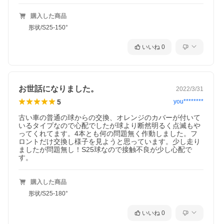
購入した商品
形状/S25-150°
いいね
0
お世話になりました。
2022/3/31
5
you********
古い車の普通の球からの交換、オレンジのカバーが付いて
いるタイプなので心配でしたが球より断然明るく点滅もや
ってくれてます。4本とも何の問題無く作動しました。フ
ロントだけ交換し様子を見ようと思っています。少し走り
ましたが問題無し！S25球なので接触不良が少し心配で
す。
購入した商品
形状/S25-180°
いいね
0