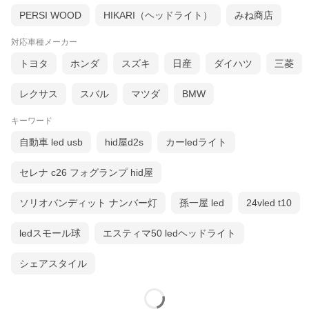
PERSI WOOD
HIKARI（ヘッドライト）
みね商店
対応車種メーカー
トヨタ
ホンダ
スズキ
日産
ダイハツ
三菱
レクサス
スバル
マツダ
BMW
キーワード
自動車 led usb
hid屋d2s
カーledライト
セレナ c26 フォグランプ hid屋
ソリオバンディット ナンバー灯
孫一屋 led
24vled t10
ledスモール球
エスティマ50 ledヘッドライト
シェアスタイル