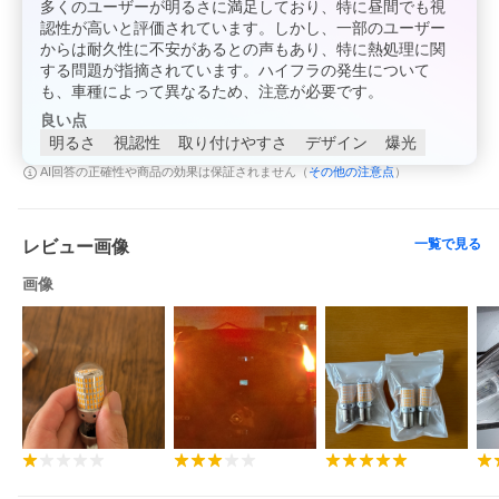
多くのユーザーが明るさに満足しており、特に昼間でも視
認性が高いと評価されています。しかし、一部のユーザー
からは耐久性に不安があるとの声もあり、特に熱処理に関
する問題が指摘されています。ハイフラの発生について
も、車種によって異なるため、注意が必要です。
良い点
明るさ
視認性
取り付けやすさ
デザイン
爆光
その他の注意点
AI回答の正確性や商品の効果は保証されません（
）
一覧で見る
レビュー画像
画像