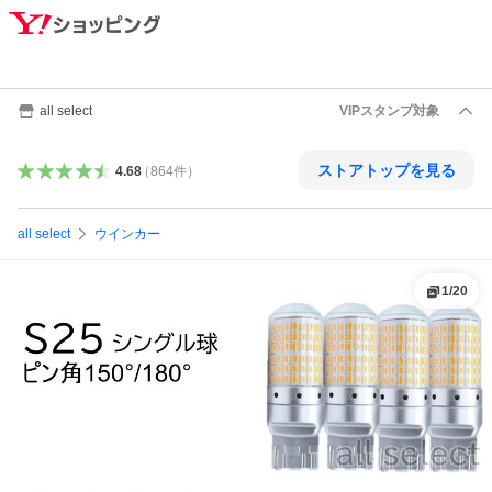
all select
VIPスタンプ対象
ストアトップを見る
4.68
（
864
件
）
all select
ウインカー
1
/
20