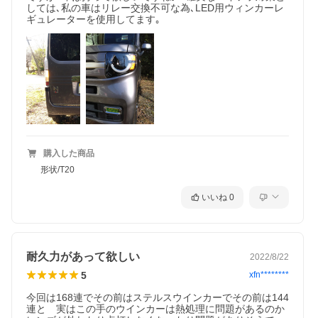
しては､私の車はリレー交換不可な為､LED用ウィンカーレ
ギュレーターを使用してます｡
購入した商品
形状/T20
いいね
0
耐久力があって欲しい
2022/8/22
5
xfn********
今回は168連でその前はステルスウインカーでその前は144
連と　実はこの手のウインカーは熱処理に問題があるのか