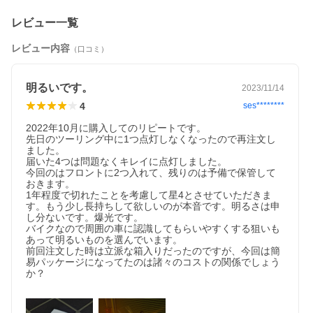
レビュー一覧
レビュー内容
（口コミ）
明るいです。
2023/11/14
4
ses********
2022年10月に購入してのリピートです。

先日のツーリング中に1つ点灯しなくなったので再注文し
ました。

届いた4つは問題なくキレイに点灯しました。

今回のはフロントに2つ入れて、残りのは予備で保管して
おきます。

1年程度で切れたことを考慮して星4とさせていただきま
す。もう少し長持ちして欲しいのが本音です。明るさは申
し分ないです。爆光です。

バイクなので周囲の車に認識してもらいやすくする狙いも
あって明るいものを選んでいます。

前回注文した時は立派な箱入りだったのですが、今回は簡
易パッケージになってたのは諸々のコストの関係でしょう
か？
