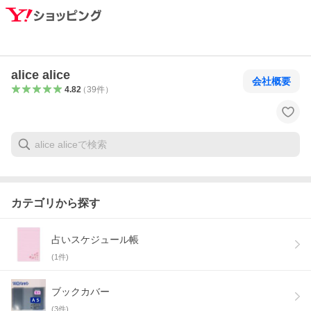
alice alice
会社概要
4.82
（
39
件
）
カテゴリから探す
占いスケジュール帳
(
1
件)
ブックカバー
(
3
件)