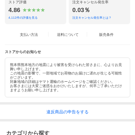
ストア評価
注文キャンセル発生率
4.86
0.03％
4,112
件の評価を見る
注文キャンセル発生率とは？
支払い方法
送料について
販売条件
関連商品
ハッピーキャット
ストアからのお知らせ
[CAT] ドライフード 療法食
熊本県熊本地方の地震により被害を受けられた皆さまに、心よりお見
舞い申し上げます。
この地震の影響で、一部地域でお荷物のお届けに遅れが生じる可能性
がございます。
対象地域の詳細はヤマト運輸のホームページをご確認ください。
お客さまには大変ご迷惑をおかけいたしますが、何卒ご了承いただけ
ますようお願い申し上げます。
違反
商品の
申告をする
カテゴリから探す