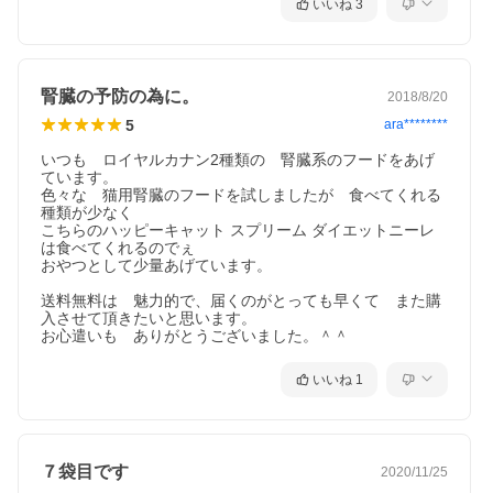
いいね
3
（鉄、銅、亜鉛、マンガン、ヨウ素酸カルシウム、亜セレン酸
ナトリウム）その他栄養素（タウリン、コリン）、天然由来ト
コフェロール（酸化防止剤として）
腎臓の予防の為に。
2018/8/20
*乾燥
5
ara********
**乾燥一部加水分解
いつも　ロイヤルカナン2種類の　腎臓系のフードをあげ
ています。

色々な　猫用腎臓のフードを試しましたが　食べてくれる
種類が少なく

こちらのハッピーキャット スプリーム ダイエットニーレ
保証分析値
は食べてくれるのでぇ

おやつとして少量あげています。

粗タンパク質 28.5%、粗脂肪 20.0%、粗灰分 3.5%、粗繊
送料無料は　魅力的で、届くのがとっても早くて　また購
維 4.5%、水分 9.0%、カルシウム 0.4%、リン 0.35%、
入させて頂きたいと思います。

お心遣いも　ありがとうございました。＾＾
カリウム 0.65%、ナトリウム 0.4%、マグネシウム 0.0
いいね
1
6%、オメガ６脂肪酸 4.0%、オメガ３脂肪酸 0.4%
７袋目です
カロリー
2020/11/25