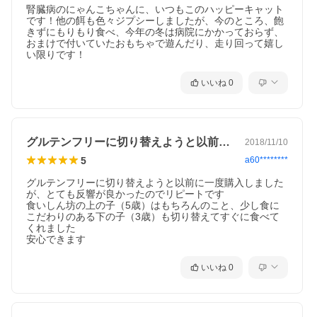
腎臓病のにゃんこちゃんに、いつもこのハッピーキャット
です！他の餌も色々ジプシーしましたが、今のところ、飽
きずにもりもり食べ、今年の冬は病院にかかっておらず、
おまけで付いていたおもちゃで遊んだり、走り回って嬉し
い限りです！
いいね
0
グルテンフリーに切り替えようと以前に一…
2018/11/10
5
a60********
グルテンフリーに切り替えようと以前に一度購入しました
が、とても反響が良かったのでリピートです

食いしん坊の上の子（5歳）はもちろんのこと、少し食に
こだわりのある下の子（3歳）も切り替えてすぐに食べて
・パッケージ記載の給与量を目安にしてください。
くれました

安心できます
・いつでも新鮮な水が飲めるようにしておいてください。
いいね
0
・給与回数は、1日に2回が一般的です。
・フードの切り替えは、現在の食事に当製品を少しずつ増量
し、約7日間を目安に切り替えてください。