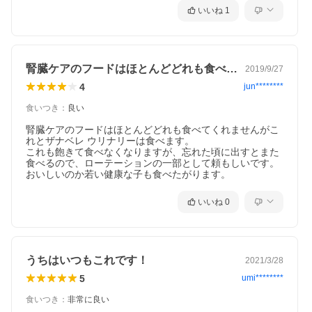
いいね
1
製品情報
食事療法食
腎臓ケアのフードはほとんどどれも食べて…
2019/9/27
BHA・BHT・エトキシキン等の人工保存料や人工香料・人工着
4
jun********
色料は一切使用しておりません。
食いつき
：
良い
腎臓ケアのフードはほとんどどれも食べてくれませんがこ
れとザナベレ ウリナリーは食べます。

これも飽きて食べなくなりますが、忘れた頃に出すとまた
原産国
食べるので、ローテーションの一部として頼もしいです。
おいしいのか若い健康な子も食べたがります。
ドイツ
いいね
0
給与量（１日あたり）
うちはいつもこれです！
2021/3/28
5
umi********
食いつき
：
非常に良い