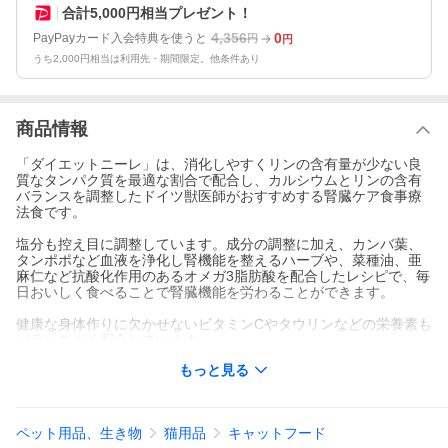
合計5,000円相当プレゼント！
4,356
0
PayPayカード入会特典を使うと
円
円
うち2,000円相当は利用先・期間限定。他条件あり
商品情報
「ダイエットニーレ」は、消化しやすくリンの含有量が少ない良
質なタンパク質を最適な割合で配合し、カルシウムとリンの含有
バランスを調整したドイツ獣医師がおすすめする腎臓ケア食事療
法食です。
塩分も控え目に調整しています。成分の調整に加え、カンバ葉、
タンポポなど血液を浄化し腎機能を整えるハーブや、菜種油、亜
麻仁など抗酸化作用のあるオメガ3脂肪酸を配合したレシピで、毎
日おいしく食べることで腎臓機能を労わることができます。
健康な身体作りに欠かせないビタミンCやタウリンなどの栄養素も
バランスよく配合しています。
ユッカシジゲラを配合し、排泄物の臭い軽減にも配慮していま
もっと見る
す。
好き嫌いの多い愛猫にもおすすめの嗜好性が高く美味しく食べら
れる腎臓ケアレシピです。
ペット用品、生き物
猫用品
キャットフード