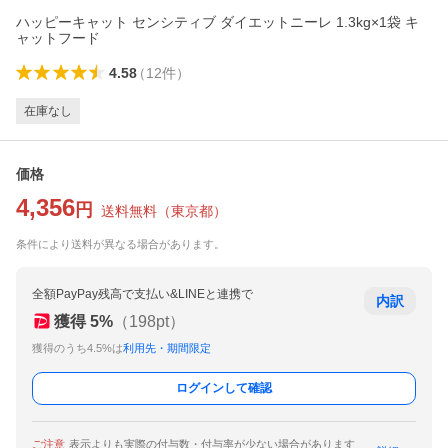
ハッピーキャット センシティブ ダイエットニーレ 1.3kg×1袋 キ
ャットフード
4.58
（
12
件
）
在庫なし
価格
4,356
円
送料無料
（
東京都
）
条件により送料が異なる場合があります。
全額PayPay残高で支払い&LINEと連携で
内訳
獲得
5
%
（
198
pt）
獲得のうち4.5%は
利用先・期間限定
ログインして確認
ご注意
表示よりも実際の付与数・付与率が少ない場合があります