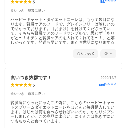
5
lbk********
406.0 kcal / 100g
食いつき
：
非常に良い
ハッピーキャット・ダイエットニーレは、もう７袋目にな
ります。腎臓ケアのフードで、グレインフリーは珍しいの
で助かっております。（おまけ）を付けてくださってい
内容量
て、そちらも腎臓ケアのフードサンプルで、思わず「あり
がと〜！キチンと腎臓ケアのを入れてくれてる〜！」と嬉
しかったです。発送も早いです。またお世話になります☆
1.3kg
いいね
0
粒サイズ
食いつき抜群です！
2020/12/7
直径7.5mmから11mm × 厚み4.5mmから7.5mm
5
umi********
食いつき
：
非常に良い
腎臓病になったにゃんこの為に、こちらのハッピーキャッ
対象年齢
トスプリームダイエットニーレをほとんど毎月購入してい
ます。はじめは何を食べさせればいいのか、かなりジプシ
成猫からシニア猫
ーしましたが、この商品に出会い、にゃんこは飽きずにい
つもちゃんと食べています。