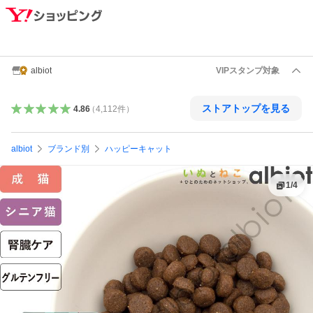
albiot
VIPスタンプ対象
ストアトップを見る
4.86
（
4,112
件
）
albiot
ブランド別
ハッピーキャット
1
/
4