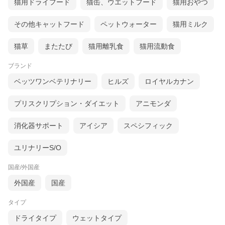
猫用ドライフード
猫缶、ウエットフード
猫用おやつ
その他キャットフード
ペットウォーター
猫用ミルク
猫草
またたび
猫用離乳食
猫用流動食
ブランド
ベッツワンベテリナリー
ヒルズ
ロイヤルカナン
プリスクリプション・ダイエット
アニモンダ
消化器サポート
アイシア
スペシフィック
ユリナリーS/O
国産/外国産
外国産
国産
タイプ
ドライタイプ
ウェットタイプ