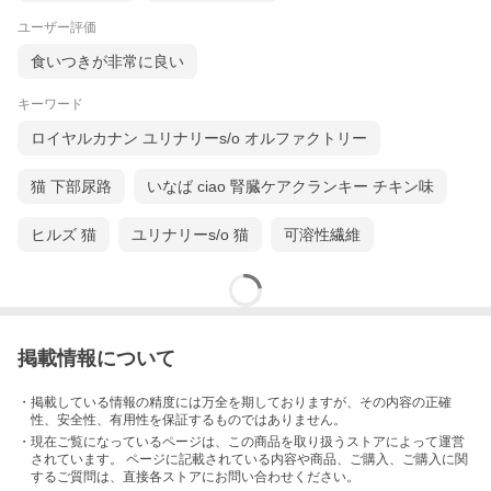
ユーザー評価
食いつきが非常に良い
キーワード
ロイヤルカナン ユリナリーs/o オルファクトリー
猫 下部尿路
いなば ciao 腎臓ケアクランキー チキン味
ヒルズ 猫
ユリナリーs/o 猫
可溶性繊維
掲載情報について
・掲載している情報の精度には万全を期しておりますが、その内容の正確
性、安全性、有用性を保証するものではありません。
・現在ご覧になっているページは、この
商品
を取り扱うストアによって運営
されています。 ページに記載されている内容
や商品、ご購入
、ご購入に関
するご質問は、直接各ストアにお問い合わせください。