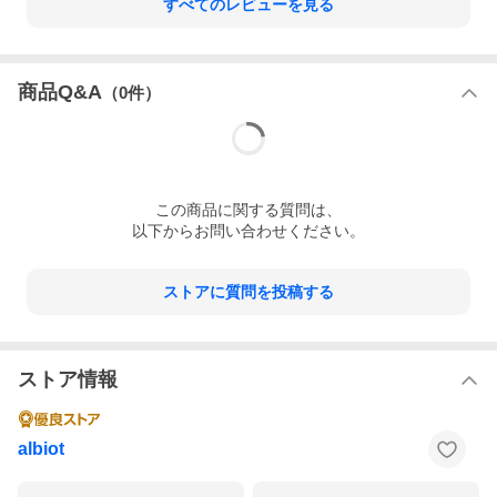
すべてのレビューを見る
さい。
※本品は猫専用フードです。誤食防止のため、小児の手の届か
ない場所に保管してください。
商品Q&A
（
0
件）
※本品は自然素材を使用しておりますので、原材料の産地や収
穫時期等により、粒の見た目や大きさに若干差がある場合があ
りますが、品質上問題はありません。
※開封後は虫が入らないように、しっかりと密封して下さい。
この
商品
に関する質問は、
以下からお問い合わせください。
※使用前および長期的な使用(6ヶ月以上)にあたっては、かかり
ストアに質問を投稿する
つけの獣医師にご相談なさることをおすすめします。
※推奨給餌期間：当初6ヶ月、以降症状に応じ継続使用。
ストア情報
賞味期限
albiot