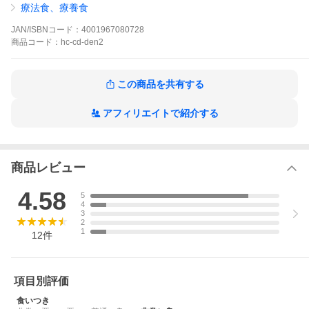
※使用前および長期的な使用(6ヶ月以上)にあたっては、かかりつ
療法食、療養食
けの獣医師にご相談なさることをおすすめします。
※推奨給餌期間：当初6ヶ月、以降症状に応じ継続使用。
JAN/ISBNコード：
4001967080728
商品
コード：
hc-cd-den2
この商品を共有する
慢性腎不全のケアにドイツ獣医師がおすすめする
アフィリエイトで紹介する
レシピ
嗜好性が高く美味しく食べられる食事療法食
商品レビュー
4.58
「ダイエットニーレ」は、消化しやすくリンの含有量が少ない
5
4
良質なタンパク質を最適な割合で配合し、カルシウムとリンの
3
2
1
含有バランスを調整したドイツ獣医師がおすすめする腎臓ケア
12
件
食事療法食です。
塩分も控え目に調整しています。成分の調整に加え、カンバ
項目別評価
葉、タンポポなど血液を浄化し腎機能を整えるハーブや、菜種
食いつき