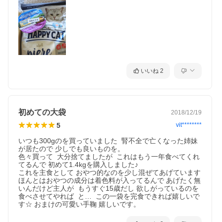
グリーブス（脱脂ハラミ肉） 15%、米、米粉、ポテトフレー
ク、ポルトリー脂肪、ポルトリープロテイン** 9.5%、ライス
プロテイン*、リグノセルロース、ひまわり油 2.4%、ヘモグ
ロビン*、ビートファイバー*、加水分解フィッシュ*、炭酸カル
いいね
2
シウム、アップルポマス* 0.6%、亜麻仁 0.6%、菜種油 0.
6%、塩化カリウム、コーン、海藻*、チコリパウダー 0.1
5%、サッカロマイセスセレビシエ*、塩化ナトリウム、ユッカ
初めての大袋
2018/12/19
シジゲラ* 0.1%、ハーブミックス（ミルクシスル、アーティ
5
vit********
チョーク、タンポポ、ショウガ、カンバ葉、ネトル、カモミー
いつも300gのを買っていました  腎不全で亡くなった姉妹
が居たので 少しでも良いものを。

ル、コリアンダー、ローズマリー、セージ、リコリス根、タイ
色々買って  大分捨てましたが  これはもう一年食べてくれ
てるんで 初めて1.4kgを購入しました♪

ム 計0.06%）、イースト抽出物* 0.05%、ビタミン類（ビ
これを主食として おやつ的なのを少し混ぜてあげています

ほんとはおやつの成分は着色料が入ってるんで あげたく無
タミンA、ビタミンD3、ビタミンE、ビタミンB1、ビタミンB
いんだけど主人が  もうすぐ15歳だし 欲しがっているのを
食べさせてやれば  と…  この一袋を完食できれば嬉しいで
2、ビタミンB6、ビオチン、Dパントテン酸カルシウム、ナイ
す☆ おまけの可愛い手鞠 嬉しいです。
アシン、ビタミンB12、ビタミンC、葉酸）、ミネラル類