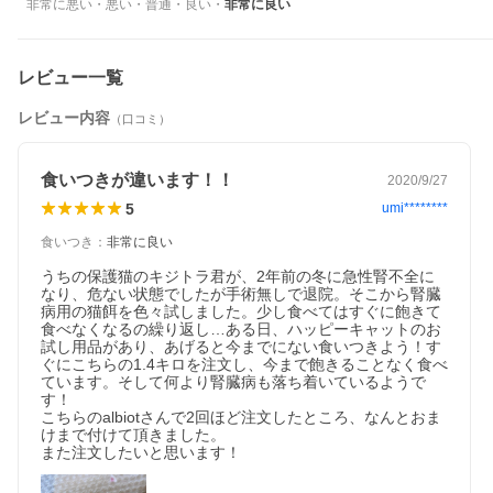
非常に悪い
・
悪い
・
普通
・
良い
・
非常に良い
油、亜麻仁など抗酸化作用のあるオメガ3脂肪酸を配合したレ
シピで、毎日おいしく食べることで腎臓機能を労わることがで
レビュー一覧
きます。
健康な身体作りに欠かせないビタミンCやタウリンなどの栄養
レビュー内容
（口コミ）
素もバランスよく配合しています。
ユッカシジゲラを配合し、排泄物の臭い軽減にも配慮していま
食いつきが違います！！
2020/9/27
5
umi********
す。
食いつき
：
非常に良い
好き嫌いの多い愛猫にもおすすめの嗜好性が高く美味しく食べ
うちの保護猫のキジトラ君が、2年前の冬に急性腎不全に
られる腎臓ケアレシピです。
なり、危ない状態でしたが手術無しで退院。そこから腎臓
病用の猫餌を色々試しました。少し食べてはすぐに飽きて
食べなくなるの繰り返し…ある日、ハッピーキャットのお
※使用前および長期的な使用(6ヶ月以上)にあたっては、かかり
試し用品があり、あげると今までにない食いつきよう！す
ぐにこちらの1.4キロを注文し、今まで飽きることなく食べ
つけの獣医師にご相談なさることをおすすめします。
ています。そして何より腎臓病も落ち着いているようで
※推奨給餌期間：当初6ヶ月、以降症状に応じ継続使用。
す！

こちらのalbiotさんで2回ほど注文したところ、なんとおま
けまで付けて頂きました。

また注文したいと思います！
原材料