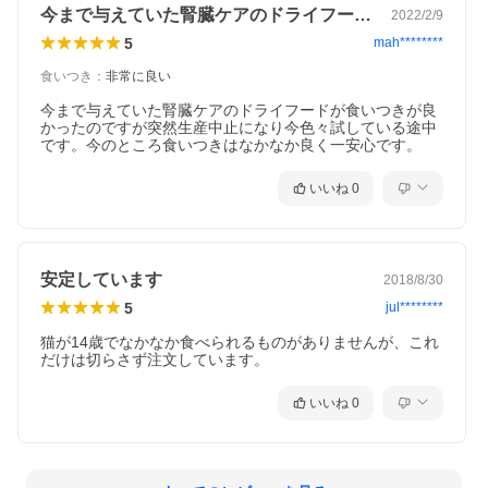
今まで与えていた腎臓ケアのドライフード…
2022/2/9
5
mah********
食いつき
：
非常に良い
バリエーション
今まで与えていた腎臓ケアのドライフードが食いつきが良
かったのですが突然生産中止になり今色々試している途中
300g × 1袋
です。今のところ食いつきはなかなか良く一安心です。
300g × 5袋
いいね
0
1.3kg × 1袋
1.3kg × 2袋
4kg
安定しています
2018/8/30
5
jul********
猫が14歳でなかなか食べられるものがありませんが、これ
ご注意ください
だけは切らさず注文しています。
※ハッピーキャットは、合成保存料は無添加です。高温多湿、
いいね
0
直射日光を避け、涼しい場所での保管をお願いします。
※開封後は賞味期限に関わらず、なるべくお早めにご使用くだ