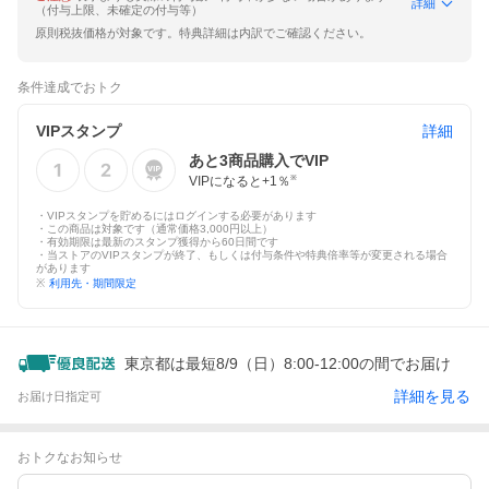
詳細
（付与上限、未確定の付与等）
原則税抜価格が対象です。特典詳細は内訳でご確認ください。
条件達成でおトク
VIPスタンプ
詳細
あと
3
商品購入でVIP
VIPになると+
1
％
※
・VIPスタンプを貯めるにはログインする必要があります
・この商品は対象です（通常価格3,000円以上）
・有効期限は最新のスタンプ獲得から60日間です
・当ストアのVIPスタンプが終了、もしくは付与条件や特典倍率等が変更される場合
があります
※
利用先・期間限定
東京都は最短8/9（日）8:00-12:00の間でお届け
詳細を見る
お届け日指定可
おトクなお知らせ