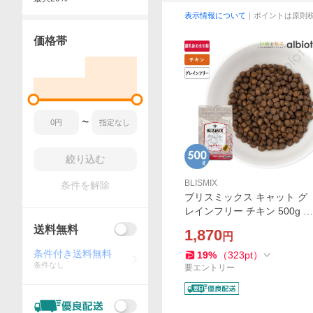
表示情報について
｜ポイントは原則
価格帯
〜
絞り込む
BLISMIX
条件を解除
ブリスミックス キャット グ
レインフリー チキン 500g キ
ャットフード【グレインフリ
送料無料
1,870
円
ー】
条件付き送料無料
19
%
（
323
pt
）
条件なし
要エントリー