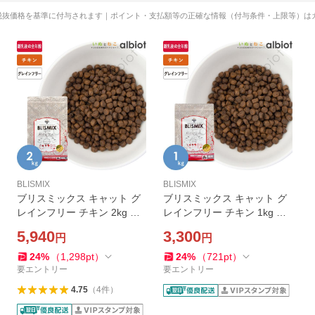
税抜価格を基準に付与されます｜ポイント・支払額等の正確な情報（付与条件・上限等）は
BLISMIX
BLISMIX
ブリスミックス キャット グ
ブリスミックス キャット グ
レインフリー チキン 2kg キ
レインフリー チキン 1kg キ
ャットフード【グレインフリ
ャットフード【グレインフリ
5,940
3,300
円
円
ー】
ー】
24
%
（
1,298
pt
）
24
%
（
721
pt
）
要エントリー
要エントリー
4.75
（
4
件
）