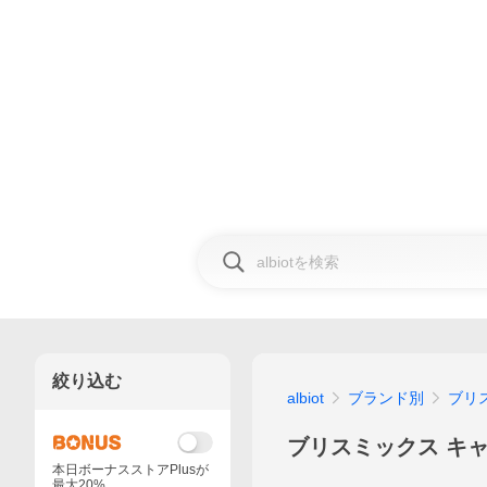
絞り込む
albiot
ブランド別
ブリ
ブリスミックス キャ
本日ボーナスストアPlusが
最大20%