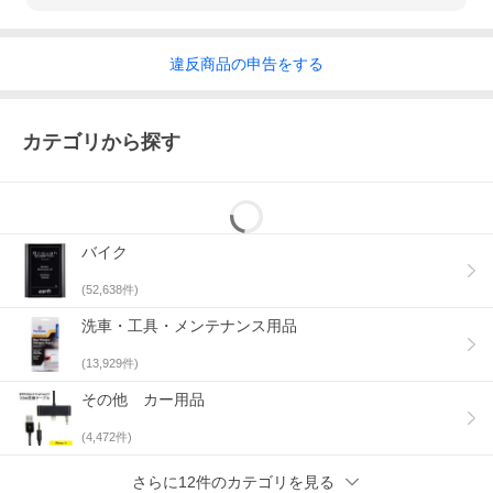
違反
商品の
申告をする
カテゴリから探す
バイク
(
52,638
件)
洗車・工具・メンテナンス用品
(
13,929
件)
その他 カー用品
(
4,472
件)
さらに12件のカテゴリを見る