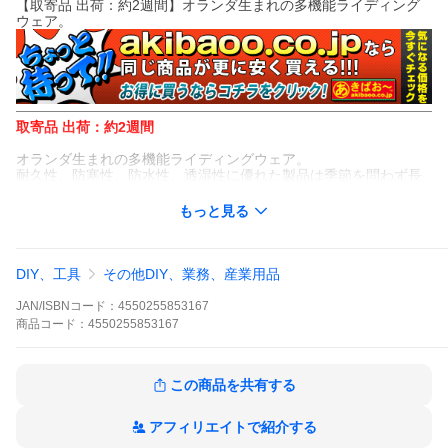
【取寄品 出荷：約2週間】オランダ生まれの多機能ライディング
ウェア。
取寄品 出荷：約2週間
オランダ生まれの多機能ライディングウェア。
耐久性、防寒性、防水性、透湿性に優れた製品は季節を問わず長
く使用できます。
カジュアル・スポーツ・アドベンチャーと幅広いデザインのアパ
もっと見る
レルをラインアップ。
「広範囲にメッシュを配置した高コスパパンツ」タイプ:テキスタ
イルパンツ
DIY、工具
その他DIY、業務、産業用品
色[カラー]:ブラック
JAN/ISBNコード：
4550255853167
サイズ:XL
商品
コード：
4550255853167
丈:スタンダード
材質[素材]:ポリエステル
この商品を共有する
表地:高密度ポリエステル 600デニール、ポリエステル メッシュ
アフィリエイトで紹介する
防水機能:無し