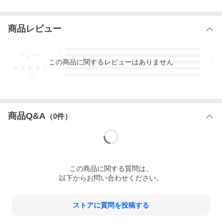
防寒機能:無し
商品レビュー
その他機能:ベルトループ、バックポケット、調整式ひざプロテク
ター
-.--
5
プロテクター:膝(SEESMART CE規格レベル1) 腰(SEESMART CE
4
この
商品
に関するレビューはありません
3
規格レベル1)
2
1
-
件
リフレクター:足首
ベンチレーション:メッシュ生地
型番:FPT145
商品Q&A
（
0
件）
性別:メンズ
対応シーズン:春夏秋
ライダータイプ:アーバン
この
商品
に関する質問は、
ウエスト:96-102cm
以下からお問い合わせください。
ヒップ:108-113cm
ストアに質問を投稿する
股下:82-86cm
※オランダから空輸するため商品にシワ・小さな傷が入る場合や
外袋が破損する場合がございます。ご理解をお願い致します。