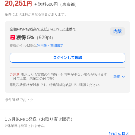
20,251
円
+ 送料
600
円
（
東京都
）
条件により送料が異なる場合があります。
全額PayPay残高で支払い&LINEと連携で
内訳
獲得
5
%
（
929
pt）
獲得のうち4.5%は
利用先・期間限定
ログインして確認
ご注意
表示よりも実際の付与数・付与率が少ない場合があります
詳細
（付与上限、未確定の付与等）
原則税抜価格が対象です。特典詳細は内訳でご確認ください。
条件達成でおトク
1ヵ月以内に発送（お取り寄せ販売）
※休業日は発送されません。
詳細を見る