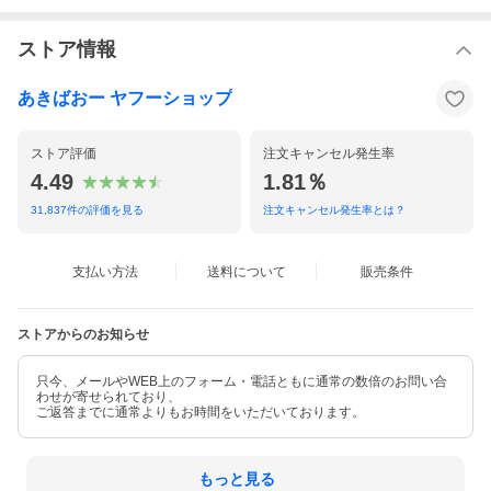
タイプ:テキスタイルパンツ
こちらの商品は、メーカーでの長期欠品や生産終了を理由に、
ストア情報
ご注文をキャンセルさせて頂く場合がございますので、あらかじ
めご了承願います。
あきばおー ヤフーショップ
■お取り寄せ商品のご注文後のキャンセル・注文内容変更は、一切
お受けできませんのでご注意ください。
ストア評価
注文キャンセル発生率
■メーカー在庫が不足等でお取寄せが出来ない場合がございます。
■配達日の指定は承ることが出来ません。ご指定いただいた場合に
4.49
1.81％
は、指定日を取消させていただきます。
31,837
件の評価を見る
注文キャンセル発生率とは？
支払い方法
送料について
販売条件
ストアからのお知らせ
只今、メールやWEB上のフォーム・電話ともに通常の数倍のお問い合
わせが寄せられており、
ご返答までに通常よりもお時間をいただいております。
もっと見る