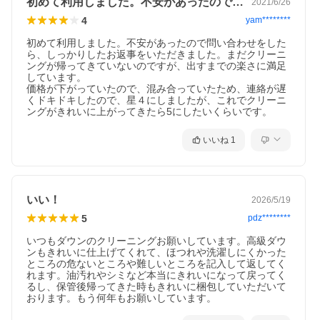
初めて利用しました。不安があったので問…
2021/6/26
4
yam********
初めて利用しました。不安があったので問い合わせをした
ら、しっかりしたお返事をいただきました。まだクリーニ
ングが帰ってきていないのですが、出すまでの楽さに満足
しています。

価格が下がっていたので、混み合っていたため、連絡が遅
くドキドキしたので、星４にしましたが、これでクリーニ
ングがきれいに上がってきたら5にしたいくらいです。
いいね
1
いい！
2026/5/19
5
pdz********
いつもダウンのクリーニングお願いしています。高級ダウ
ンもきれいに仕上げてくれて、ほつれや洗濯しにくかった
ところの危ないところや難しいところを記入して返してく
れます。油汚れやシミなど本当にきれいになって戻ってく
るし、保管後帰ってきた時もきれいに梱包していただいて
おります。もう何年もお願いしています。