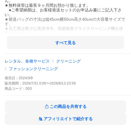
ん。
★無料保管は最長９ヶ月間お預かり致します。
●ご希望納期は、お客様発送セットのお申込み書にご記入下さ
い。
★発送バッグの寸法は縦45cm横50cm高さ40cmの大容量サイズで
す。
★当工房は希少な高洗浄力、高級無臭ドライクリーニング機を使
用しています。
■オプション加工
すべて見る
【汗ぬき加工】ドライクリーニングでは落とすことの出来ない、
汗をきれいに落とします！
【カビ取り加工】強力除カビ剤を配合した洗剤で、根こそぎカビ
レンタル、各種サービス
クリーニング
を除去致します！
ファッションクリーニング
●ご利用の流れ
1.スマホやＰＣからご注文ください、お客様発送セットを3営業日
発売日：
2024/3/9
以内に発送いたします。
販売期間：
2026/7/31 0:00
〜
2026/8/13 23:59
※ヤマト運輸「ネコポス」でご自宅のポストに投函されます。
商品
コード：
003
2.「かんたんガイド」をご確認の上、発送バッグにお洋服をお詰
め下さい。
3.ヤマト運輸に集荷依頼をお願い致します。
（フリーダイヤル0120-01-9625 携帯から0570-200-000）
この商品を共有する
4.工房に品物が届きクリーニング致します。
5.ご希望日に丁寧に梱包してお届け致します。
アフィリエイトで紹介する