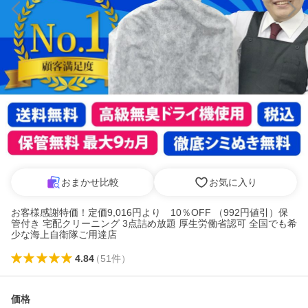
おまかせ比較
お気に入り
お客様感謝特価！定価9,016円より 10％OFF （992円値引）保
管付き 宅配クリーニング 3点詰め放題 厚生労働省認可 全国でも希
少な海上自衛隊ご用達店
4.84
（
51
件
）
価格