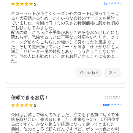
5
da_********
クローゼットが小さくシーズン外のコートは預ってもらえ
ると大変助かるため、いろいろな会社のサービスを検討し
ていました。今回は口コミの良さと特別価格に惹かれ初め
てお願いしてみました。

配送の際、こちらに不手際がありご迷惑をおかけしたにも
関わらず、恐縮するほどに丁寧なご対応をいただき、クリ
ーニング前からこちらにお願いして良かったと感激でし
た。そして先日預けていたコートが届き、仕上がりにも大
満足、リピーター用の特典もあり、もう言うことなしで
す。他の人にも勧めたい。次もお願いすることに決めまし
た。
いいね
4
信頼できるお店！
2021/5/21
5
tom********
今回はお試しで頼んでみました。注文をする前に写メで連
絡を取り合い、発送致しました。本来なら1点、1万円位す
るのですが、かなり格安で綺麗になって戻ってきました！
前回、他のところで頼んだんですけど、ボタンの色とか剥