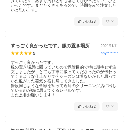
げていたり、あまり汚れとかも落ちてなかったりで、ひど
かったです。まだたくさんあるので、時期をみて注文した
いと思います。
いいね
3
すっごく良かったです。服の置き場所に困…
2021/11/11
5
any********
すっごく良かったです。

服の置き場所に困っていたので保管目的で特に期待せず注
文しましたが、とても丁寧に扱ってくださったのが伝わっ
てくるような仕上がりで今シーズンは着ないかもと思って
いた服がまた覇気を宿し帰ってきました。

普段同じような金額を払って近所のクリーニング店に出し
ているのが嫌に思えてくるレベルです。

また是非お願いします！
いいね
2