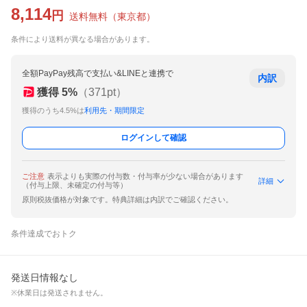
8,114
円
送料無料
（
東京都
）
条件により送料が異なる場合があります。
全額PayPay残高で支払い&LINEと連携で
内訳
獲得
5
%
（
371
pt）
獲得のうち4.5%は
利用先・期間限定
ログインして確認
ご注意
表示よりも実際の付与数・付与率が少ない場合があります
詳細
（付与上限、未確定の付与等）
原則税抜価格が対象です。特典詳細は内訳でご確認ください。
条件達成でおトク
発送日情報なし
※休業日は発送されません。