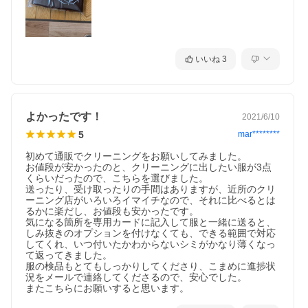
いいね
3
よかったです！
2021/6/10
5
mar********
初めて通販でクリーニングをお願いしてみました。

お値段が安かったのと、クリーニングに出したい服が3点
くらいだったので、こちらを選びました。

送ったり、受け取ったりの手間はありますが、近所のクリ
ーニング店がいろいろイマイチなので、それに比べるとは
るかに楽だし、お値段も安かったです。

気になる箇所を専用カードに記入して服と一緒に送ると、
しみ抜きのオプションを付けなくても、できる範囲で対応
してくれ、いつ付いたかわからないシミがかなり薄くなっ
て返ってきました。

服の検品もとてもしっかりしてくださり、こまめに進捗状
況をメールで連絡してくださるので、安心でした。

またこちらにお願いすると思います。