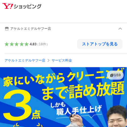
アケルトエミデルヤフー店
ストアトップを見る
4.83
（
18
件
）
アケルトエミデルヤフー店
サービス料金
1
/
10