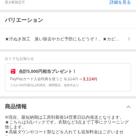
詳細を見る
置き配指定可
バリエーション
★汗ぬき加工 臭い除去やカビ予防にもどうぞ！、★カビ取り加工 
おトクなお知らせ
合計5,000円相当プレゼント！
8,114
3,114
PayPayカード入会特典を使うと
円
円
うち2,000円相当は利用先・期間限定。他条件あり
商品情報
※現在、最短納期は工房到着後14営業日以内発送となります。
★こちらは3点パックです。衣類など3点まで丁寧にクリーニング
致します。
★高級ダウンやコート類などを入れても追加料金はございませ