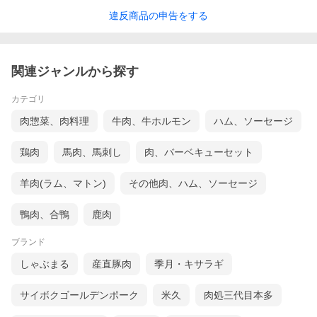
違反
商品の
申告をする
関連ジャンルから探す
カテゴリ
肉惣菜、肉料理
牛肉、牛ホルモン
ハム、ソーセージ
鶏肉
馬肉、馬刺し
肉、バーベキューセット
羊肉(ラム、マトン)
その他肉、ハム、ソーセージ
鴨肉、合鴨
鹿肉
ブランド
しゃぶまる
産直豚肉
季月・キサラギ
サイボクゴールデンポーク
米久
肉処三代目本多