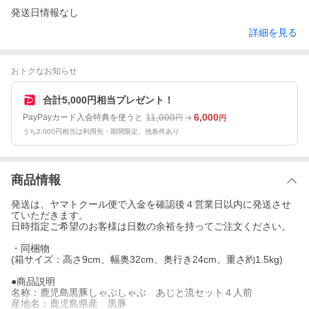
発送日情報なし
詳細を見る
おトクなお知らせ
合計5,000円相当プレゼント！
11,000
6,000
PayPayカード入会特典を使うと
円
円
うち2,000円相当は利用先・期間限定。他条件あり
商品情報
発送は、ヤマトクール便で入金を確認後４営業日以内に発送させ
ていただきます。
日時指定ご希望のお客様は日数の余裕を持ってご注文ください。
・同梱物
(箱サイズ：高さ9cm、幅奥32cm、奥行き24cm、重さ約1.5kg)
●商品説明
名称：鹿児島黒豚しゃぶしゃぶ あじと流セット４人前
産地名：鹿児島県産 黒豚