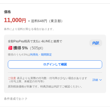
価格
11,000
円
+ 送料
648
円
（
東京都
）
条件により送料が異なる場合があります。
全額PayPay残高で支払い&LINEと連携で
内訳
獲得
5
%
（
505
pt）
獲得のうち4.5%は
利用先・期間限定
ログインして確認
ご注意
表示よりも実際の付与数・付与率が少ない場合があります
詳細
（付与上限、未確定の付与等）
原則税抜価格が対象です。特典詳細は内訳でご確認ください。
条件達成でおトク