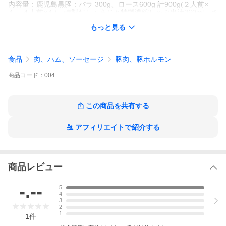
内容量：鹿児島黒豚：バラ 300g、ロース600g 計900g(２人前×
１、４人前×１)、特製だし：あじと特製濃縮しゃぶ出汁360ml、さ
らしネギ120g、京都伏見産ゆず胡椒20g、乾麺：専用中華麺400g
もっと見る
(締めにどうぞ。お召し上がりください。)
消費期限：鹿児島産黒豚バラ肉・黒豚ロース肉【冷凍１ヶ月・解
凍後３日】
特製濃縮しゃぶ出汁：【お届け日から６ヶ月・開封後２週間（要
食品
肉、ハム、ソーセージ
豚肉、豚ホルモン
冷蔵）】
さらしネギ：【冷凍１ヶ月・解凍後３日】
商品
コード：
004
京都伏見産ゆず胡椒：【お届け日から６ヶ月・開封後２週間（要
冷蔵）】
専用中華麺：【お届け日から２ヶ月】
保存方法：0℃以下で保存
この商品を共有する
備考：冷凍でお届け致します。
加工業者：株式会社コーダイ
東京都武蔵野市御殿山１−５−５ 島崎ビル２Ｆ
アフィリエイトで紹介する
商品レビュー
-.--
5
4
3
2
1
1
件