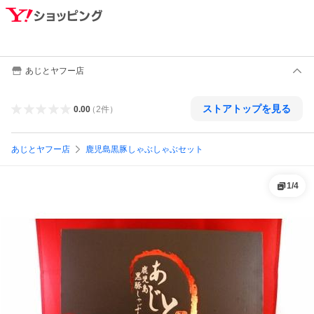
あじとヤフー店
ストアトップを見る
0.00
（
2
件
）
あじとヤフー店
鹿児島黒豚しゃぶしゃぶセット
1
/
4