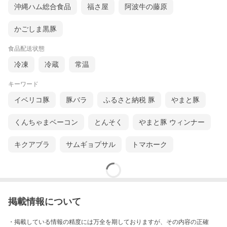
沖縄ハム総合食品
福さ屋
阿波牛の藤原
かごしま黒豚
食品配送状態
冷凍
冷蔵
常温
キーワード
イベリコ豚
豚バラ
ふるさと納税 豚
やまと豚
くんちゃまベーコン
とんそく
やまと豚 ウィンナー
キクアブラ
サムギョプサル
トマホーク
掲載情報について
・掲載している情報の精度には万全を期しておりますが、その内容の正確