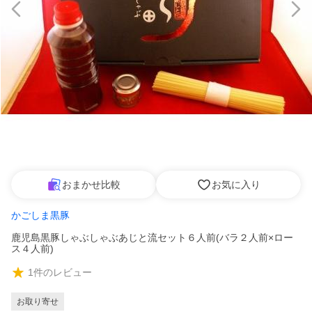
おまかせ比較
お気に入り
かごしま黒豚
鹿児島黒豚しゃぶしゃぶあじと流セット６人前(バラ２人前×ロー
ス４人前)
1
件のレビュー
お取り寄せ