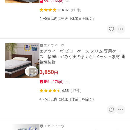
5
%
（
166
pt
）
4.07
（
80
件
）
4〜5日以内に発送（休業日を除く）
エアウィーヴ
エアウィーヴ ピローケース スリム 専用ケー
ス 幅96cm "みな実のまくら" メッシュ素材 通
気性抜群
3,850
円
5
%
（
176
pt
）
4.35
（
17
件
）
4〜5日以内に発送（休業日を除く）
エアウィーヴ