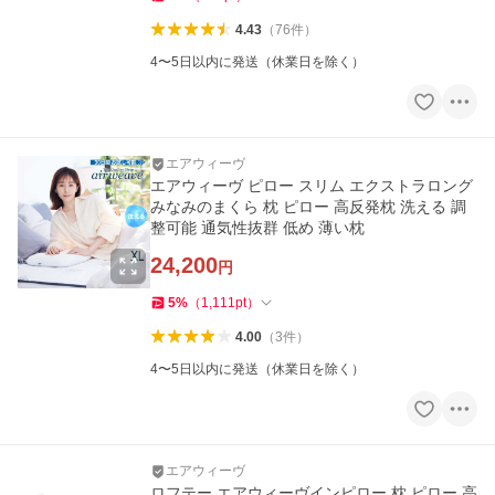
4.43
（
76
件
）
4〜5日以内に発送（休業日を除く）
エアウィーヴ
エアウィーヴ ピロー スリム エクストラロング
みなみのまくら 枕 ピロー 高反発枕 洗える 調
整可能 通気性抜群 低め 薄い枕
24,200
円
5
%
（
1,111
pt
）
4.00
（
3
件
）
4〜5日以内に発送（休業日を除く）
エアウィーヴ
ロフテー エアウィーヴインピロー 枕 ピロー 高