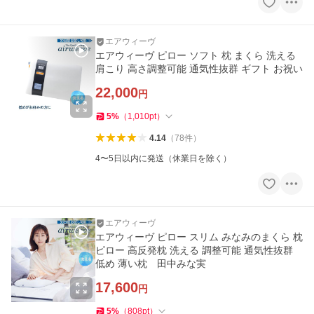
エアウィーヴ
エアウィーヴ ピロー ソフト 枕 まくら 洗える
肩こり 高さ調整可能 通気性抜群 ギフト お祝い
22,000
円
5
%
（
1,010
pt
）
4.14
（
78
件
）
4〜5日以内に発送（休業日を除く）
エアウィーヴ
エアウィーヴ ピロー スリム みなみのまくら 枕
ピロー 高反発枕 洗える 調整可能 通気性抜群
低め 薄い枕 田中みな実
17,600
円
5
%
（
808
pt
）