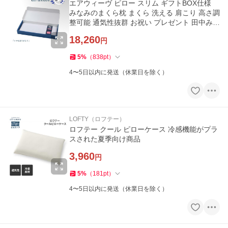
エアウィーヴ ピロー スリム ギフトBOX仕様
みなみのまくら枕 まくら 洗える 肩こり 高さ調
整可能 通気性抜群 お祝い プレゼント 田中みな
実
18,260
円
5
%
（
838
pt
）
4〜5日以内に発送（休業日を除く）
LOFTY（ロフテー）
ロフテー クール ピローケース 冷感機能がプラ
スされた夏季向け商品
3,960
円
5
%
（
181
pt
）
4〜5日以内に発送（休業日を除く）