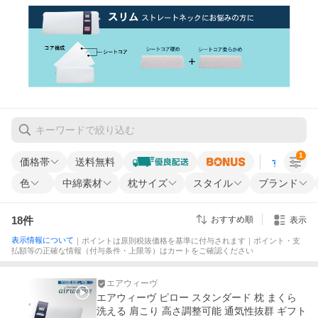
1
価格帯
送料無料
すべての条
色
中綿素材
枕サイズ
スタイル
ブランド
18
件
おすすめ順
表示
表示情報について
｜ポイントは原則税抜価格を基準に付与されます｜ポイント・支
払額等の正確な情報（付与条件・上限等）はカートをご確認ください
エアウィーヴ
エアウィーヴ ピロー スタンダード 枕 まくら
洗える 肩こり 高さ調整可能 通気性抜群 ギフト