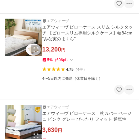
エアウィーヴ
エアウィーヴ ピローケース スリム シルクタッ
チ 【ピロースリム専用シルクケース】幅84cm
"みな実のまくら"
13,200
円
5
%
（
606
pt
）
4.75
（
4
件
）
4〜5日以内に発送（休業日を除く）
エアウィーヴ
エアウィーヴ ピローケース 枕カバー ベージ
ュ ピンク グレー ぴったり フィット 通気性
3,630
円