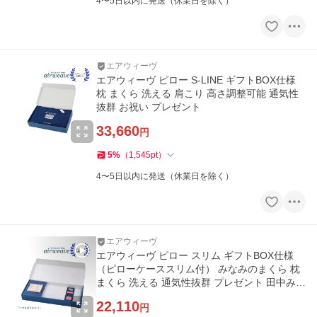
4〜5日以内に発送（休業日を除く）
エアウィーヴ
エアウィーヴ ピロー S-LINE ギフトBOX仕様
枕 まくら 洗える 肩こり 高さ調整可能 通気性
抜群 お祝い プレゼント
33,660
円
5
%
（
1,545
pt
）
4〜5日以内に発送（休業日を除く）
エアウィーヴ
エアウィーヴ ピロー スリム ギフトBOX仕様
（ピローケーススリム付） みなみのまくら 枕
まくら 洗える 通気性抜群 プレゼント 田中みな
実
22,110
円