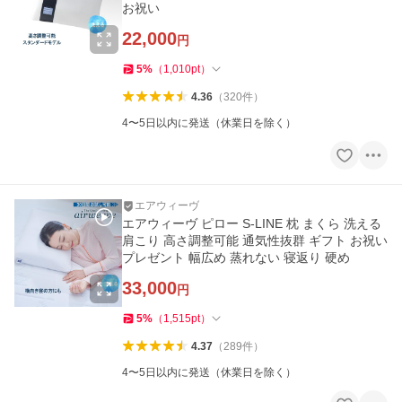
お祝い
22,000
円
5
%
（
1,010
pt
）
4.36
（
320
件
）
4〜5日以内に発送（休業日を除く）
エアウィーヴ
エアウィーヴ ピロー S-LINE 枕 まくら 洗える
肩こり 高さ調整可能 通気性抜群 ギフト お祝い
プレゼント 幅広め 蒸れない 寝返り 硬め
33,000
円
5
%
（
1,515
pt
）
4.37
（
289
件
）
4〜5日以内に発送（休業日を除く）