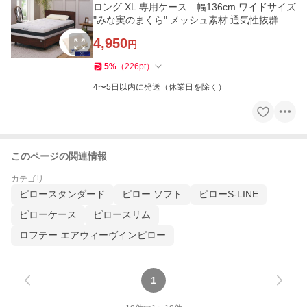
ロング XL 専用ケース 幅136cm ワイドサイズ
"みな実のまくら" メッシュ素材 通気性抜群
4,950
円
5
%
（
226
pt
）
4〜5日以内に発送（休業日を除く）
このページの関連情報
カテゴリ
ピロースタンダード
ピロー ソフト
ピローS-LINE
ピローケース
ピロースリム
ロフテー エアウィーヴインピロー
1