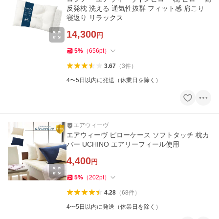
反発枕 洗える 通気性抜群 フィット感 肩こり
寝返り リラックス
14,300
円
5
%
（
656
pt
）
3.67
（
3
件
）
4〜5日以内に発送（休業日を除く）
エアウィーヴ
エアウィーヴ ピローケース ソフトタッチ 枕カ
バー UCHINO エアリーフィール使用
4,400
円
5
%
（
202
pt
）
4.28
（
68
件
）
4〜5日以内に発送（休業日を除く）