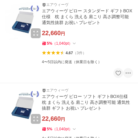
エアウィーヴ
エアウィーヴ ピロー スタンダード ギフトBOX
仕様 枕 まくら 洗える 肩こり 高さ調整可能
通気性抜群 お祝い プレゼント
22,660
円
5
%
（
1,040
pt
）
4.67
（
3
件
）
4〜5日以内に発送（休業日を除く）
エアウィーヴ
エアウィーヴ ピロー ソフト ギフトBOX仕様
枕 まくら 洗える 肩こり 高さ調整可能 通気性
抜群 ギフト お祝い プレゼント
22,660
円
5
%
（
1,040
pt
）