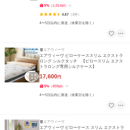
5
%
（
1,014
pt
）
4.67
（
3
件
）
4〜5日以内に発送（休業日を除く）
エアウィーヴ
エアウィーヴ ピローケーススリム エクストラ
ロング シルクタッチ 【ピロースリム エクス
トラロング専用シルクケース】
17,600
円
5
%
（
808
pt
）
4〜5日以内に発送（休業日を除く）
エアウィーヴ
エアウィーヴ ピローケース スリム エクストラ