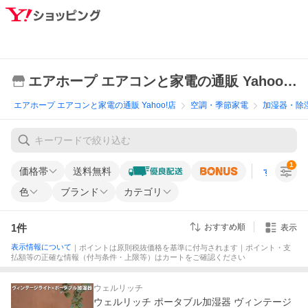
エアホープ エアコンと家電の通販 Yahoo!店
エアホープ エアコンと家電の通販 Yahoo!店
空調・季節家電
加湿器・除
1
価格帯
送料無料
すべての条
色
ブランド
カテゴリ
1
件
おすすめ順
表示
表示情報について
｜ポイントは原則税抜価格を基準に付与されます｜ポイント・支
払額等の正確な情報（付与条件・上限等）はカートをご確認ください
ウェルリッチ
ウェルリッチ ポータブル加湿器 ヴィンテージ