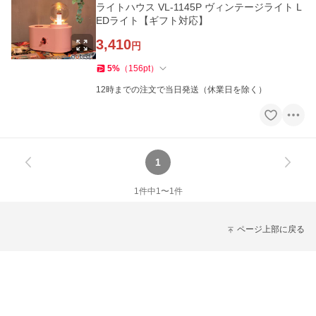
ライトハウス VL-1145P ヴィンテージライト L
EDライト【ギフト対応】
3,410
円
5
%
（
156
pt
）
12時までの注文で当日発送（休業日を除く）
1
1
件中
1
〜
1
件
ページ上部に戻る