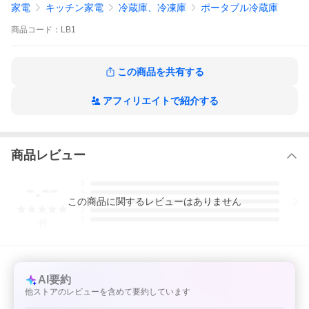
家電
キッチン家電
冷蔵庫、冷凍庫
ポータブル冷蔵庫
奥行：600mm
高さ：840mm
商品
コード：
LB1
重さ：38kg
電源：単相100V 50/60Ｈｚ使用ＯＫ
この商品を共有する
アフィリエイトで紹介する
商品レビュー
-.--
5
4
この
商品
に関するレビューはありません
3
2
1
-
件
AI要約
他ストアのレビューを含めて要約しています