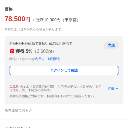
価格
78,500
円
+ 送料
10,000
円
（
東京都
）
条件により送料が異なる場合があります。
全額PayPay残高で支払い&LINEと連携で
内訳
獲得
5
%
（
3,602
pt）
獲得のうち4.5%は
利用先・期間限定
ログインして確認
ご注意
表示よりも実際の付与数・付与率が少ない場合があります
詳細
（付与上限、未確定の付与等）
原則税抜価格が対象です。特典詳細は内訳でご確認ください。
条件達成でおトク