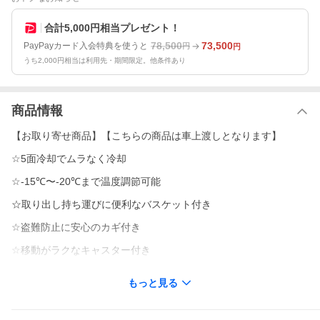
合計5,000円相当プレゼント！
78,500
73,500
PayPayカード入会特典を使うと
円
円
うち2,000円相当は利用先・期間限定。他条件あり
商品情報
【お取り寄せ商品】【こちらの商品は車上渡しとなります】
☆5面冷却でムラなく冷却
☆-15℃〜-20℃まで温度調節可能
☆取り出し持ち運びに便利なバスケット付き
☆盗難防止に安心のカギ付き
☆移動がラクなキャスター付き
【商品使用】
もっと見る
商品寸法
横幅：734mm