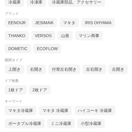
冷蔵庫
冷凍庫
冷蔵庫部品、アクセサリー
ブランド
EENOUR
JESIMAIK
マキタ
IRIS OHYAMA
THANKO
VERSOS
山善
マリン商事
DOMETIC
ECOFLOW
開閉タイプ
上開き
右開き
付替左右開き
左右開き
左開き
ドア枚数
1枚ドア
2枚ドア
キーワード
マキタ冷蔵庫
マキタ 冷蔵庫
ハイコーキ 冷蔵庫
ポータブル冷蔵庫
ミニ冷蔵庫
小型冷蔵庫