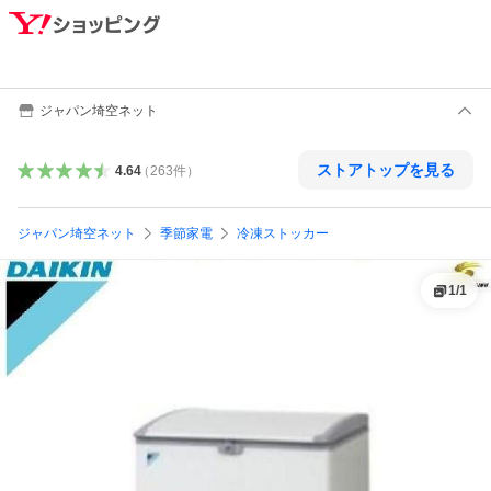
ジャパン埼空ネット
ストアトップを見る
4.64
（
263
件
）
ジャパン埼空ネット
季節家電
冷凍ストッカー
1
/
1